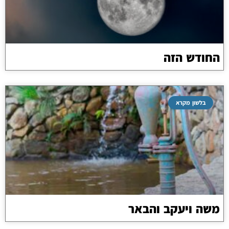
החודש הזה
בלשון מקרא
משה ויעקב והבאר