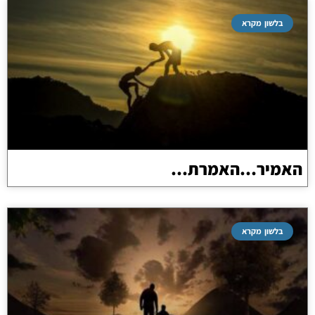
בלשון מקרא
האמיר…האמרת…
בלשון מקרא