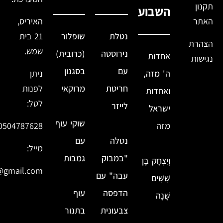
תקנון
השבוע
האתר
האיריס,
נטלת
שופלור
21 בית
הצהרת
שמש.
נירוסטה
(כרובית)
אחדות
נגישות
עם
בסגנון
ה' מזה,
ניתן
חריטת
מרוקאי
לפנות
ואחדות
לטל:
לייזר
ישראל
שוקי עוף
מזה
0504787628
נטלה
עם
מייל:
"במבוק
גמבות
וְיִצְחָק בֶּן
@gmail.com
עבה" עם
שִׁשִּׁים
הדפסה
עוף
שָׁנָה
צבעונית
בתנור