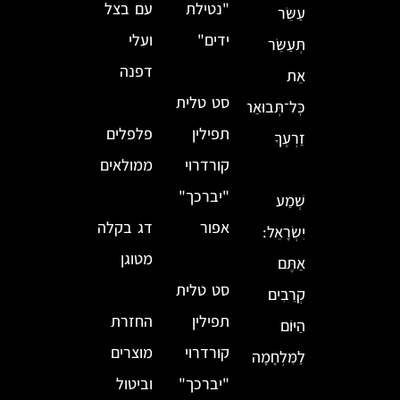
"נטילת
עם בצל
עַשֵּׂר
ידים"
ועלי
תְּעַשֵּׂר
דפנה
אֵת
סט טלית
כׇּל־תְּבוּאַת
תפילין
פלפלים
זַרְעֶךָ
קורדרוי
ממולאים
"יברכך"
שְׁמַע
אפור
דג בקלה
יִשְׂרָאֵל:
מטוגן
אַתֶּם
סט טלית
קְרֵבִים
תפילין
החזרת
הַיּוֹם
קורדרוי
מוצרים
לַמִּלְחָמָה
"יברכך"
וביטול