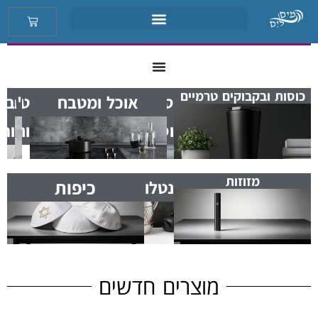
כוסות ובקבוקים טרמיים
ספרים
אוכל ומטבח
טלית
ביג
'גלו
וסידורים
ותפיל
וה
מזוזות
כיפות
נטלות
מוצרים חדשים