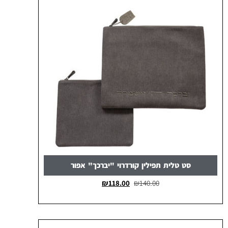
סט טלית תפילין קורדרוי "יברכך" אפור
₪
118.00
₪
140.00