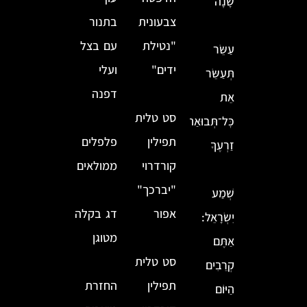
שָׁנָה
צבעונית
בתנור
"נטילת
עם בצל
עַשֵּׂר
ידים"
ועלי
תְּעַשֵּׂר
דפנה
אֵת
סט טלית
כׇּל־תְּבוּאַת
תפילין
פלפלים
זַרְעֶךָ
קורדרוי
ממולאים
"יברכך"
שְׁמַע
אפור
דג בקלה
יִשְׂרָאֵל:
מטוגן
אַתֶּם
סט טלית
קְרֵבִים
תפילין
החזרת
הַיּוֹם