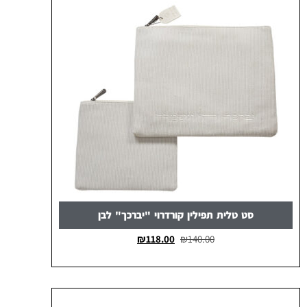
סט טלית תפילין קורדרוי "יברכך" לבן
₪
118.00
₪
140.00