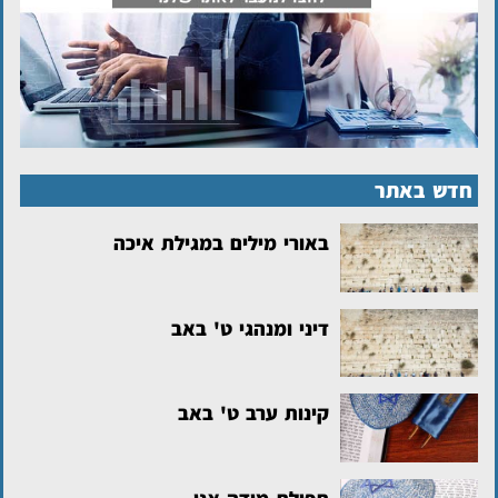
חדש באתר
באורי מילים במגילת איכה
דיני ומנהגי ט' באב
קינות ערב ט' באב