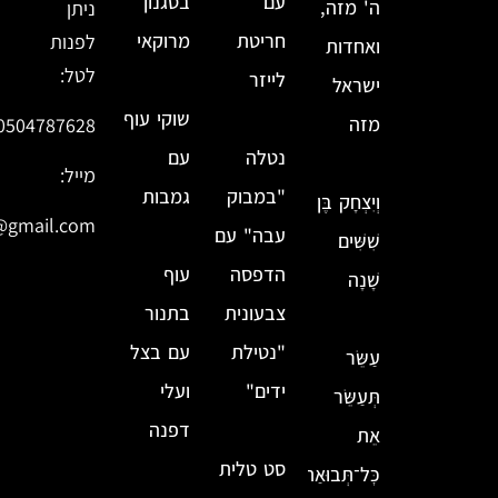
עם
בסגנון
ה' מזה,
ניתן
חריטת
מרוקאי
לפנות
ואחדות
לטל:
לייזר
ישראל
שוקי עוף
מזה
0504787628
נטלה
עם
מייל:
"במבוק
גמבות
וְיִצְחָק בֶּן
@gmail.com
עבה" עם
שִׁשִּׁים
הדפסה
עוף
שָׁנָה
צבעונית
בתנור
"נטילת
עם בצל
עַשֵּׂר
ידים"
ועלי
תְּעַשֵּׂר
דפנה
אֵת
סט טלית
כׇּל־תְּבוּאַת