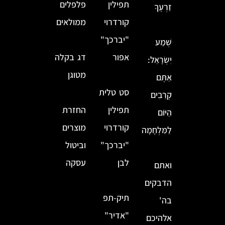
תפילין
פלפלים
זַרְעֶךָ
קורדרוי
ממולאים
"יברכך"
שְׁמַע
אפור
דג בקלה
יִשְׂרָאֵל:
מטוגן
אַתֶּם
סט טלית
קְרֵבִים
תפילין
החזרת
הַיּוֹם
קורדרוי
מוצרים
לַמִּלְחָמָה
"יברכך"
וביטול
לבן
עסקה
ואתם
הדבקים
תיק-תפ
בה'
"אדיר"
אלהיכם