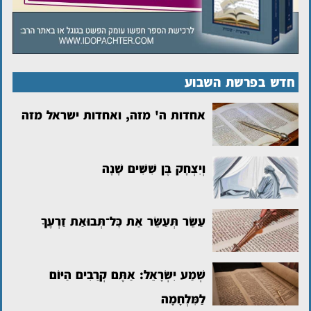
חדש בפרשת השבוע
אחדות ה' מזה, ואחדות ישראל מזה
וְיִצְחָק בֶּן שִׁשִּׁים שָׁנָה
עַשֵּׂר תְּעַשֵּׂר אֵת כׇּל־תְּבוּאַת זַרְעֶךָ
שְׁמַע יִשְׂרָאֵל: אַתֶּם קְרֵבִים הַיּוֹם
לַמִּלְחָמָה