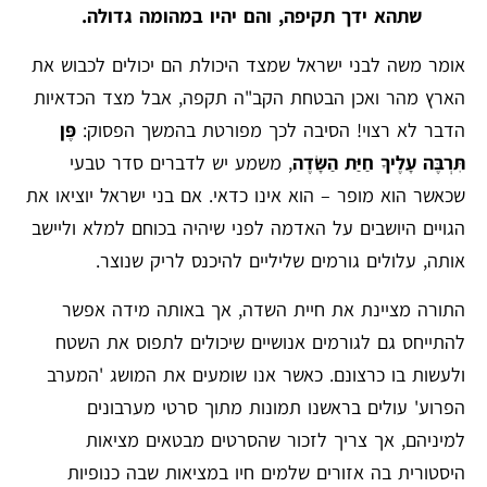
שתהא ידך תקיפה, והם יהיו במהומה גדולה.
אומר משה לבני ישראל שמצד היכולת הם יכולים לכבוש את
הארץ מהר ואכן הבטחת הקב"ה תקפה, אבל מצד הכדאיות
הדבר לא רצוי! הסיבה לכך מפורטת בהמשך הפסוק:
פֶּן
תִּרְבֶּה עָלֶיךָ חַיַּת הַשָּׂדֶה
, משמע יש לדברים סדר טבעי
שכאשר הוא מופר – הוא אינו כדאי. אם בני ישראל יוציאו את
הגויים היושבים על האדמה לפני שיהיה בכוחם למלא וליישב
אותה, עלולים גורמים שליליים להיכנס לריק שנוצר.
התורה מציינת את חיית השדה, אך באותה מידה אפשר
להתייחס גם לגורמים אנושיים שיכולים לתפוס את השטח
ולעשות בו כרצונם. כאשר אנו שומעים את המושג 'המערב
הפרוע' עולים בראשנו תמונות מתוך סרטי מערבונים
למיניהם, אך צריך לזכור שהסרטים מבטאים מציאות
היסטורית בה אזורים שלמים חיו במציאות שבה כנופיות