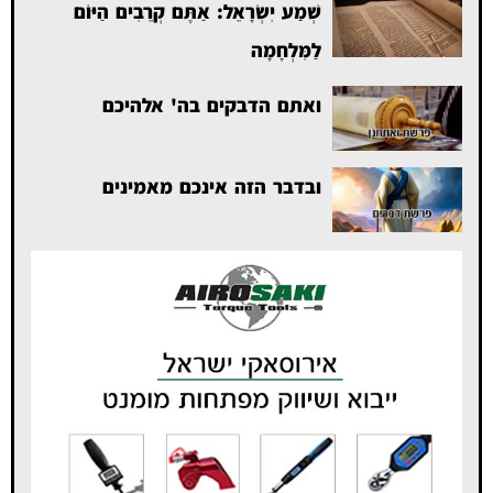
שְׁמַע יִשְׂרָאֵל: אַתֶּם קְרֵבִים הַיּוֹם
לַמִּלְחָמָה
ואתם הדבקים בה' אלהיכם
ובדבר הזה אינכם מאמינים