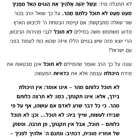
לא תתגלה מיד:
וְנָשַׁל יְהֹוָה אֱלֹהֶיךָ אֶת הַגּוֹיִם הָאֵל מִפָּנֶיךָ
מְעַט מְעָט לֹא תוּכַל כַּלֹּתָם מַהֵר.
על כך שואל הרב בכור
שור שאלה מתבקשת: אם קיימת הבטחת ה' לכיבוש הארץ
מדוע משתמש משה במילים
לא תוכל
לגבי מהירות הכיבוש,
הרי יוצא מזה שיש בגויים הללו איזה שהוא כוח לעמוד בפני
עם ישראל?
עונה על כך הרב ואומר שהמילים
לא תוכל
אינן מבטאות את
מידת
היכולת
עצמה אלא את
כדאיות
המעשה:
לא תוכל כלותם מהר – אינו אומר: אין היכולת
בידך, אלא: אינו תקנתך, כמו: לא תרצה כלותם
מהר.
כי כל דבר שרע לאדם אם עושהו, אף על פי
שבידו לעשות, שייך ביה: לא תוכל
…
וכן: לא תוכל
כלותם – תוכל, אבל אין תקנתך, פן תרבה. ופסוק
של אחריו מוכיח, דכתיב: ונתנם ה׳ אלהיך לפניך –