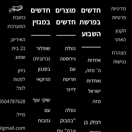
מדיניות
חדשים
מוצרים
חדשים
פרטיות
כתובת
בפרשת
חדשים
במגזין
המערכת:
תקנון
השבוע
האתר
האיריס,
נטלת
שופלור
21 בית
הצהרת
שמש.
נירוסטה
(כרובית)
אחדות
נגישות
עם
בסגנון
ה' מזה,
ניתן
חריטת
מרוקאי
לפנות
ואחדות
לטל:
לייזר
ישראל
שוקי עוף
מזה
0504787628
נטלה
עם
מייל:
"במבוק
גמבות
וְיִצְחָק בֶּן
@gmail.com
עבה" עם