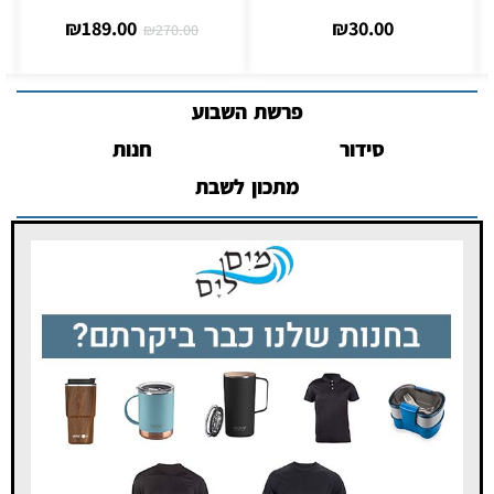
₪
118.00
₪
189.00
₪
140.00
₪
270.00
פרשת השבוע
סידור
חנות
מתכון לשבת