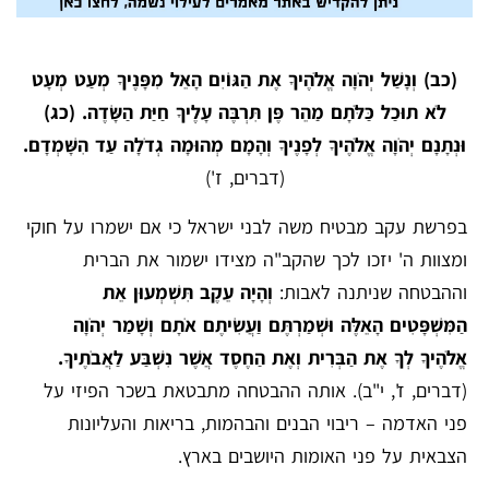
(כב) וְנָשַׁל יְהֹוָה אֱלֹהֶיךָ אֶת הַגּוֹיִם הָאֵל מִפָּנֶיךָ מְעַט מְעָט
לֹא תוּכַל כַּלֹּתָם מַהֵר פֶּן תִּרְבֶּה עָלֶיךָ חַיַּת הַשָּׂדֶה. (כג)
וּנְתָנָם יְהֹוָה אֱלֹהֶיךָ לְפָנֶיךָ וְהָמָם מְהוּמָה גְדֹלָה עַד הִשָּׁמְדָם.
(דברים, ז')
בפרשת עקב מבטיח משה לבני ישראל כי אם ישמרו על חוקי
ומצוות ה' יזכו לכך שהקב"ה מצידו ישמור את הברית
וההבטחה שניתנה לאבות:
וְהָיָה עֵקֶב תִּשְׁמְעוּן אֵת
הַמִּשְׁפָּטִים הָאֵלֶּה וּשְׁמַרְתֶּם וַעֲשִׂיתֶם אֹתָם וְשָׁמַר יְהֹוָה
אֱלֹהֶיךָ לְךָ אֶת הַבְּרִית וְאֶת הַחֶסֶד אֲשֶׁר נִשְׁבַּע לַאֲבֹתֶיךָ.
(דברים, ז', י"ב). אותה ההבטחה מתבטאת בשכר הפיזי על
פני האדמה – ריבוי הבנים והבהמות, בריאות והעליונות
הצבאית על פני האומות היושבים בארץ.