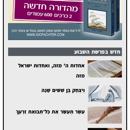
חדש בפרשת השבוע
אחדות ה' מזה, ואחדות ישראל
מזה
וְיִצְחָק בֶּן שִׁשִּׁים שָׁנָה
עַשֵּׂר תְּעַשֵּׂר אֵת כׇּל־תְּבוּאַת זַרְעֶךָ