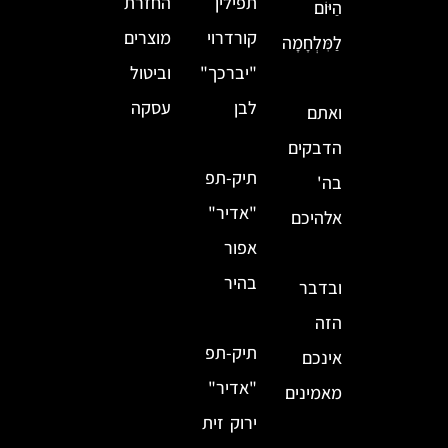
תפילין
החזרת
הַיּוֹם
קורדרוי
מוצרים
לַמִּלְחָמָה
"יברכך"
וביטול
לבן
עסקה
ואתם
הדבקים
תיק-תפ
בה'
"אדיר"
אלהיכם
אפור
בהיר
ובדבר
הזה
תיק-תפ
אינכם
"אדיר"
מאמינים
ירוק זית