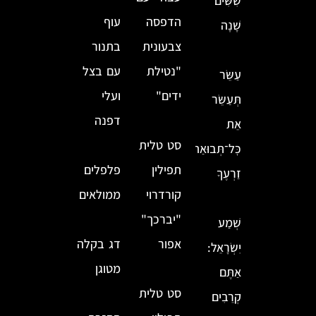
שִׁשִּׁים
הדפסה
עוף
שָׁנָה
צבעונית
בתנור
"נטילת
עם בצל
עַשֵּׂר
ידים"
ועלי
תְּעַשֵּׂר
דפנה
אֵת
סט טלית
כׇּל־תְּבוּאַת
תפילין
פלפלים
זַרְעֶךָ
קורדרוי
ממולאים
"יברכך"
שְׁמַע
אפור
דג בקלה
יִשְׂרָאֵל:
מטוגן
אַתֶּם
סט טלית
קְרֵבִים