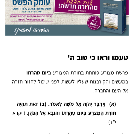
טעמו וראו כי טוב ה'
פרשת מצורע פותחת בתורת המצורע
ביום טהרתו
–
במעשים והקורבנות שעליו לעשות לפני שיכול לחזור חזרה
אל העם והחברה:
(א) וַיְדַבֵּר יְהֹוָה אֶל מֹשֶׁה לֵּאמֹר. (ב) זֹאת תִּהְיֶה
תּוֹרַת הַמְּצֹרָע בְּיוֹם טׇהֳרָתוֹ וְהוּבָא אֶל הַכֹּהֵן
. (ויקרא,
י"ד)