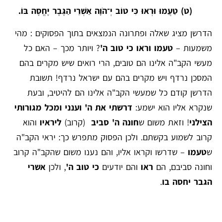
(ט) טַעֲמוּ וּרְאוּ כִּי טוֹב יְ־הֹוָה אַשְׁרֵי הַגֶּבֶר יֶחֱסֶה בּוֹ.
הדרשן מציג שאלה ופתרונה הנמצאים בתוך הפסוקים : מהי
משמעות –
טעמו וראו כי טוב ה'
? ויותר מכך – האם כל
מעשי הקב"ה אלינו הם טובים, הרי רואים שיש מקרים בהם
המסכן נרדף ויש מקרים בהם עם ישראל נרדף! תשובת
הדרשן קודם כל שמעשי הקב"ה אלינו הם להיטיב, ובעת
שנקרא אליו הוא ישמע:
דרשתי את ה' וענני ומכל מגורותי
הצילני
! וזאת משום ש
חונה ה' סביב
(קרוב)
ליראיו
והוא
קרוב לשמוע בקשתם. ולכן הפסוק מתפרש כך: יראי הקב"ה
ש
טעמו
– שדרשו וקראו אליו, והם נענו משום שהקב"ה קרוב
וחונה סביבם, הם
ראו
והם יודעים
כי טוב ה'
, ולכן
אשרי
הגבר יחסה בו
.