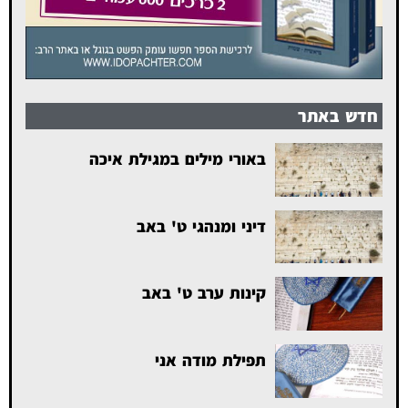
חדש באתר
באורי מילים במגילת איכה
דיני ומנהגי ט' באב
קינות ערב ט' באב
תפילת מודה אני