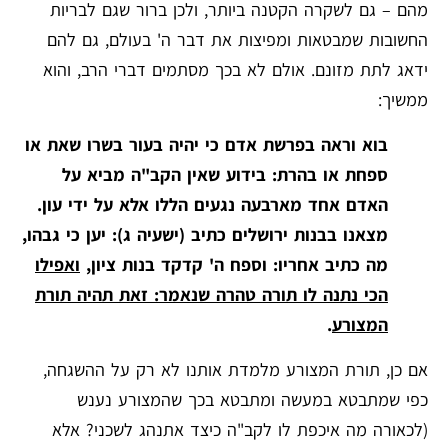
מהם – גם לשקרה הקטנה ביותר, ולכן ברור שגם לבריות
החשובות שמבטאות ומפיצות את דבר ה' בעולם, גם להם
ידאג לתת מזונם. אולם לא בכך מסתמים דברי הרב, והוא
ממשיך:
בוא וראה בפרשת אדם כי יהיה בעור בשרו שאת או
ספחת או בהרת: בידוע שאין הקב"ה מביא על
האדם אחד מארבעה נגעים הללו אלא על ידי עון.
מצאנו בבנות ירושלים כתיב (ישעיה ג): יען כי גבהו,
מה כתיב אחריו: וספח ה' קדקד בנות ציון,
ואפילו
הכי נתנה לו תורה טהרה שנאמר: זאת תהיה תורת
המצורע
.
אם כן, תורת המצורע מלמדת אותנו לא רק על ההשגחה,
כפי שמתבטא במעשה ומתבטא בכך שהמצורע נענש
(לכאורה מה איכפת לו לקב"ה כיצד אתנהג לשכני? אלא