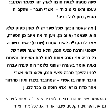
שעה מנעתו לצאת חוצה לארץ זהו שאמר הכתוב:
טעמו וראו כי טוב ה' – אשרי הגבר – שהקב"ה
מספק מזון לכל בריה!
[ומה שאמר הכהן: שכל שער יש לו מעין פסוק מלא
הוא, שנאמר (איוב מ): ויען ה' את איוב מן הסערה,
אמר לו הקב"ה לאיוב אמרת (שם ט): אשר בשערה
ישופני והרבה פצעי חנם, והלא כל שער ושער של
כל בריה אני מונה אותם לתת להם מעיינים, והיותם
ואתה אומר בשערה ישופני כלומר רוח סערה עברה
לפניו לפיכך מרבה פצעי חנם, אלא: ודאי אשרי
הגבר יחסה בו אשרי – שמתגבר ביצרו ואינו מהרהר
אחר מדת בוראו אלא חוסה בו בכל לבו. ]
מהמעשה שמביא הרב רואים ולומדים שהקב"ה מסתכל ויודע
גם את הפרטים הקטנים שבבריאה ודואג לכל אחד ואחד