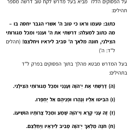
על הפסוקים הללו מביא בעל מדרש לקח טוב דרשה מספר
תהילים:
כתוב: טעמו וראו כי טוב ה' אשרי הגבר יחסה בו –
מה כתוב למעלה: דרשתי את ה' וענני ומכל מגורותי
הצילני, חונה מלאך ה' סביב ליראיו ויחלצם!
(תהלים
ל"ד: ה')
בעל המדרש מבטא מהלך בתוך הפסוקים בפרק ל"ד
בתהילים:
(ה) דָּרַשְׁתִּי אֶת יְ־הֹוָה וְעָנָנִי וּמִכׇּל מְגוּרוֹתַי הִצִּילָנִי.
(ו) הִבִּיטוּ אֵלָיו וְנָהָרוּ וּפְנֵיהֶם אַל יֶחְפָּרוּ.
(ז) זֶה עָנִי קָרָא וַי־הֹוָה שָׁמֵעַ וּמִכׇּל צָרוֹתָיו הוֹשִׁיעוֹ.
(ח) חֹנֶה מַלְאַךְ יְ־הֹוָה סָבִיב לִירֵאָיו וַיְחַלְּצֵם.