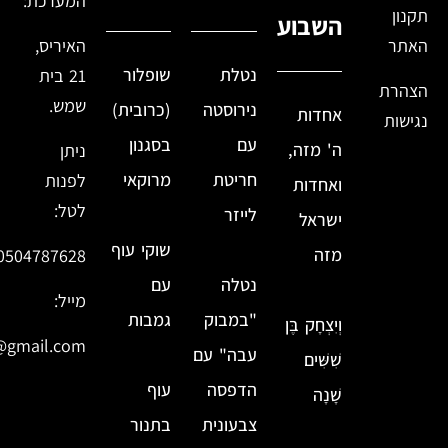
המערכת:
תקנון
השבוע
האתר
האיריס,
נטלת
שופלור
21 בית
הצהרת
שמש.
נירוסטה
(כרובית)
אחדות
נגישות
עם
בסגנון
ה' מזה,
ניתן
חריטת
מרוקאי
לפנות
ואחדות
לטל:
לייזר
ישראל
שוקי עוף
מזה
0504787628
נטלה
עם
מייל:
"במבוק
גמבות
וְיִצְחָק בֶּן
@gmail.com
עבה" עם
שִׁשִּׁים
הדפסה
עוף
שָׁנָה
צבעונית
בתנור