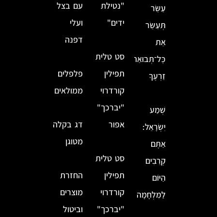
"נטילת
עם בצל
עַשֵּׂר
ידים"
ועלי
תְּעַשֵּׂר
דפנה
אֵת
סט טלית
כׇּל־תְּבוּאַת
תפילין
פלפלים
זַרְעֶךָ
קורדרוי
ממולאים
"יברכך"
שְׁמַע
אפור
דג בקלה
יִשְׂרָאֵל:
מטוגן
אַתֶּם
סט טלית
קְרֵבִים
תפילין
החזרת
הַיּוֹם
קורדרוי
מוצרים
לַמִּלְחָמָה
"יברכך"
וביטול