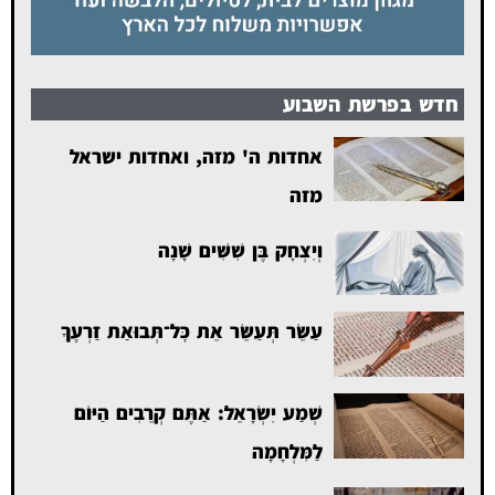
חדש בפרשת השבוע
אחדות ה' מזה, ואחדות ישראל
מזה
וְיִצְחָק בֶּן שִׁשִּׁים שָׁנָה
עַשֵּׂר תְּעַשֵּׂר אֵת כׇּל־תְּבוּאַת זַרְעֶךָ
שְׁמַע יִשְׂרָאֵל: אַתֶּם קְרֵבִים הַיּוֹם
לַמִּלְחָמָה