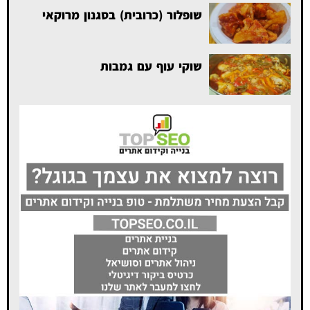
שופלור (כרובית) בסגנון מרוקאי
שוקי עוף עם גמבות