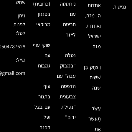
שמש.
נירוסטה
(כרובית)
אחדות
נגישות
עם
בסגנון
ה' מזה,
ניתן
חריטת
מרוקאי
לפנות
ואחדות
לטל:
לייזר
ישראל
שוקי עוף
מזה
0504787628
נטלה
עם
מייל:
"במבוק
גמבות
וְיִצְחָק בֶּן
@gmail.com
עבה" עם
שִׁשִּׁים
הדפסה
עוף
שָׁנָה
צבעונית
בתנור
"נטילת
עם בצל
עַשֵּׂר
ידים"
ועלי
תְּעַשֵּׂר
דפנה
אֵת