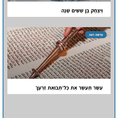
וְיִצְחָק בֶּן שִׁשִּׁים שָׁנָה
פרשת ראה
עַשֵּׂר תְּעַשֵּׂר אֵת כׇּל־תְּבוּאַת זַרְעֶךָ