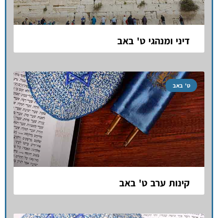
דיני ומנהגי ט' באב
ט' באב
קינות ערב ט' באב