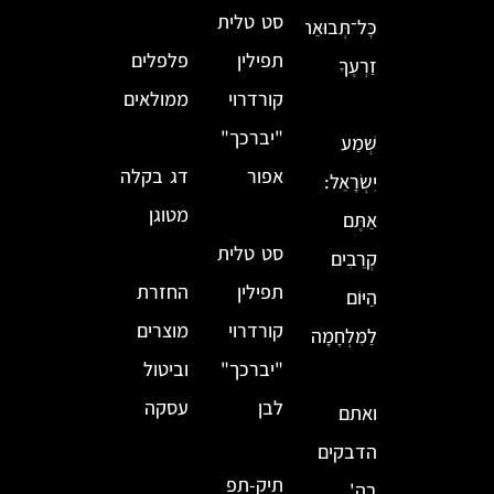
סט טלית
כׇּל־תְּבוּאַת
תפילין
פלפלים
זַרְעֶךָ
קורדרוי
ממולאים
"יברכך"
שְׁמַע
אפור
דג בקלה
יִשְׂרָאֵל:
מטוגן
אַתֶּם
סט טלית
קְרֵבִים
תפילין
החזרת
הַיּוֹם
קורדרוי
מוצרים
לַמִּלְחָמָה
"יברכך"
וביטול
לבן
עסקה
ואתם
הדבקים
תיק-תפ
בה'