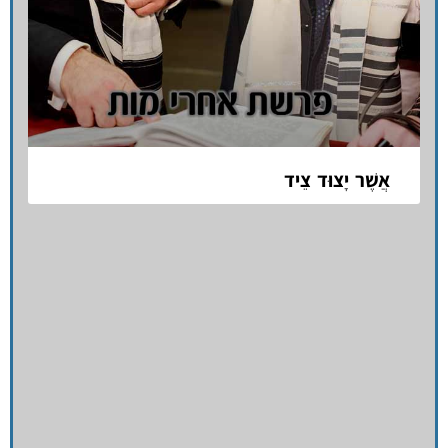
אֲשֶׁר יָצוּד צֵיד