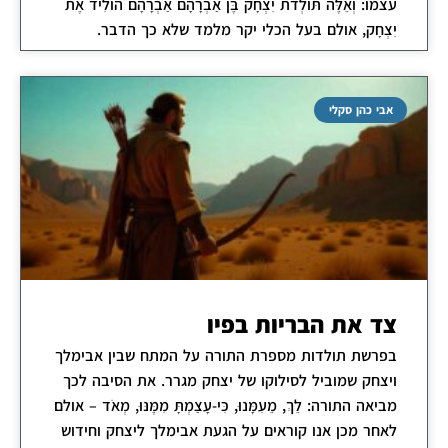
עצמו: וְאֵלֶּה תּוֹלְדֹת יִצְחָק בֶּן אַבְרָהָם אַבְרָהָם הוֹלִיד אֶת
יִצְחָק, אולם בעל הכלי יקר מלמד שלא כך הדבר.
אבי כהן סקלי
צד את הבריות בפיו
בפרשת תולדות מספרת התורה על המתח שבין אבימלך
ויצחק שמוביל לסילוקו של יצחק מגרר. את הסיבה לכך
מביאה התורה: לֵךְ, מֵעִמָּנוּ, כִּי-עָצַמְתָּ מִמֶּנּוּ, מְאֹד – אולם
לאחר מכן אנו קוראים על הגעת אבימלך ליצחק וחידוש