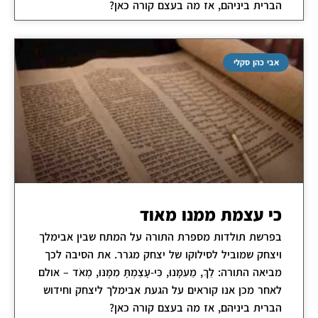
הברית ביניהם, אז מה בעצם קורה כאן?
אבי כהן סקלי
כי עצמת ממנו מאוד
בפרשת תולדות מספרת התורה על המתח שבין אבימלך
ויצחק שמוביל לסילוקו של יצחק מגרר. את הסיבה לכך
מביאה התורה: לֵךְ, מֵעִמָּנוּ, כִּי-עָצַמְתָּ מִמֶּנּוּ, מְאֹד – אולם
לאחר מכן אנו קוראים על הגעת אבימלך ליצחק וחידוש
הברית ביניהם, אז מה בעצם קורה כאן?