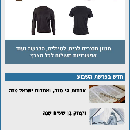
חדש בפרשת השבוע
אחדות ה' מזה, ואחדות ישראל מזה
וְיִצְחָק בֶּן שִׁשִּׁים שָׁנָה