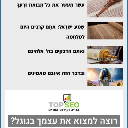
עַשֵּׂר תְּעַשֵּׂר אֵת כׇּל־תְּבוּאַת זַרְעֶךָ
שְׁמַע יִשְׂרָאֵל: אַתֶּם קְרֵבִים הַיּוֹם
לַמִּלְחָמָה
ואתם הדבקים בה' אלהיכם
ובדבר הזה אינכם מאמינים