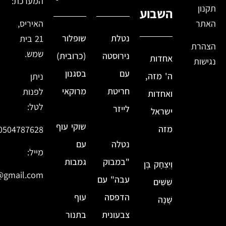
המערכת:
תקנון
השבוע
האתר
האיריס,
נטלת
שופלור
21 בית
הצהרת
שמש.
נירוסטה
(כרובית)
אחדות
נגישות
עם
בסגנון
ה' מזה,
ניתן
חריטת
מרוקאי
לפנות
ואחדות
לטל:
לייזר
ישראל
שוקי עוף
מזה
0504787628
נטלה
עם
מייל:
"במבוק
גמבות
וְיִצְחָק בֶּן
@gmail.com
עבה" עם
שִׁשִּׁים
הדפסה
עוף
שָׁנָה
צבעונית
בתנור