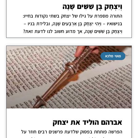
וְיִצְחָק בֶּן שִׁשִּׁים שָׁנָה
התורה מספרת על גילו של יצחק בשתי נקודות בחייו:
בנישואיו – וַיְהִי יִצְחָק בֶּן אַרְבָּעִים שָׁנָה, ובלידת בניו –
וְיִצְחָק בֶּן שִׁשִּׁים שָׁנָה, אך מדוע חשוב לנו לדעת זאת?
מוטי מלכא
אברהם הוליד את יצחק
הפרשה פותחת בפסוק שלדעת פרשנים רבים חוזר על