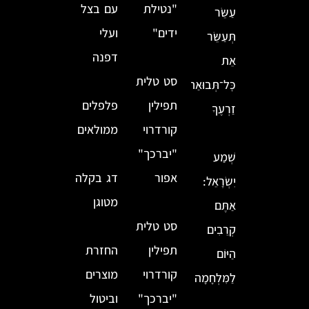
"נטילת
עם בצל
עַשֵּׂר
ידים"
ועלי
תְּעַשֵּׂר
דפנה
אֵת
סט טלית
כׇּל־תְּבוּאַת
תפילין
פלפלים
זַרְעֶךָ
קורדרוי
ממולאים
"יברכך"
שְׁמַע
אפור
דג בקלה
יִשְׂרָאֵל:
מטוגן
אַתֶּם
סט טלית
קְרֵבִים
תפילין
החזרת
הַיּוֹם
קורדרוי
מוצרים
לַמִּלְחָמָה
"יברכך"
וביטול