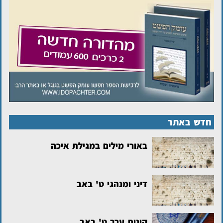
חדש באתר
באורי מילים במגילת איכה
דיני ומנהגי ט' באב
קינות ערב ט' באב