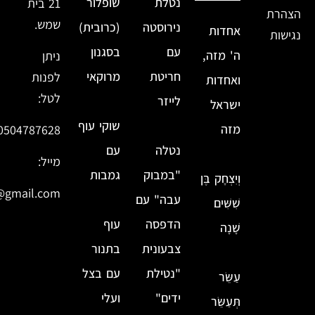
נטלת
שופלור
21 בית
הצהרת
שמש.
נירוסטה
(כרובית)
אחדות
נגישות
עם
בסגנון
ה' מזה,
ניתן
חריטת
מרוקאי
לפנות
ואחדות
לטל:
לייזר
ישראל
שוקי עוף
מזה
0504787628
נטלה
עם
מייל:
"במבוק
גמבות
וְיִצְחָק בֶּן
@gmail.com
עבה" עם
שִׁשִּׁים
הדפסה
עוף
שָׁנָה
צבעונית
בתנור
"נטילת
עם בצל
עַשֵּׂר
ידים"
ועלי
תְּעַשֵּׂר