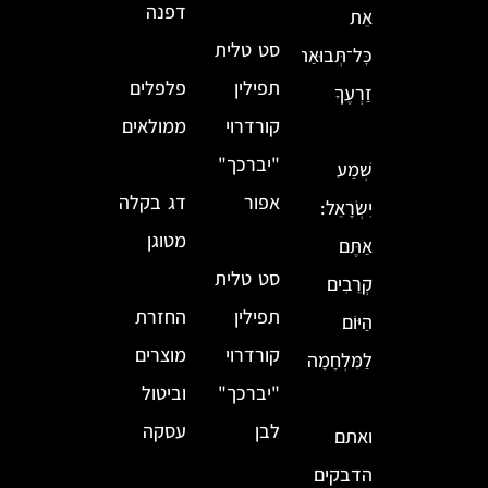
דפנה
אֵת
סט טלית
כׇּל־תְּבוּאַת
תפילין
פלפלים
זַרְעֶךָ
קורדרוי
ממולאים
"יברכך"
שְׁמַע
אפור
דג בקלה
יִשְׂרָאֵל:
מטוגן
אַתֶּם
סט טלית
קְרֵבִים
תפילין
החזרת
הַיּוֹם
קורדרוי
מוצרים
לַמִּלְחָמָה
"יברכך"
וביטול
לבן
עסקה
ואתם
הדבקים