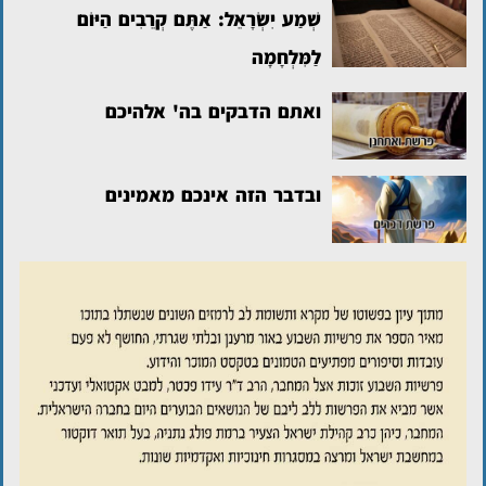
שְׁמַע יִשְׂרָאֵל: אַתֶּם קְרֵבִים הַיּוֹם
לַמִּלְחָמָה
ואתם הדבקים בה' אלהיכם
ובדבר הזה אינכם מאמינים