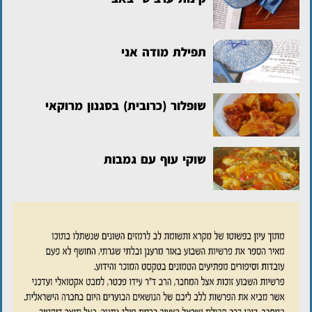
תפילת מודה אני
שופלור (כרובית) בסגנון מרוקאי
שוקי עוף עם גמבות