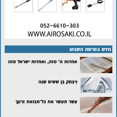
חדש בפרשת השבוע
אחדות ה' מזה, ואחדות ישראל מזה
וְיִצְחָק בֶּן שִׁשִּׁים שָׁנָה
עַשֵּׂר תְּעַשֵּׂר אֵת כׇּל־תְּבוּאַת זַרְעֶךָ