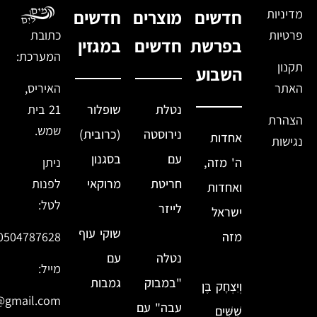
מדיניות
חדשים
מוצרים
חדשים
פרטיות
כתובת
בפרשת
חדשים
במגזין
המערכת:
תקנון
השבוע
האתר
האיריס,
נטלת
שופלור
21 בית
הצהרת
שמש.
נירוסטה
(כרובית)
אחדות
נגישות
עם
בסגנון
ה' מזה,
ניתן
חריטת
מרוקאי
לפנות
ואחדות
לטל:
לייזר
ישראל
שוקי עוף
מזה
0504787628
נטלה
עם
מייל:
"במבוק
גמבות
וְיִצְחָק בֶּן
@gmail.com
עבה" עם
שִׁשִּׁים