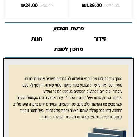
₪
24.00
₪
189.00
0
₪
36.00
₪
270.00
פרשת השבוע
סידור
חנות
מתכון לשבת