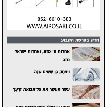
חדש בפרשת השבוע
אחדות ה' מזה, ואחדות ישראל
מזה
וְיִצְחָק בֶּן שִׁשִּׁים שָׁנָה
עַשֵּׂר תְּעַשֵּׂר אֵת כׇּל־תְּבוּאַת זַרְעֶךָ
שְׁמַע יִשְׂרָאֵל: אַתֶּם קְרֵבִים הַיּוֹם