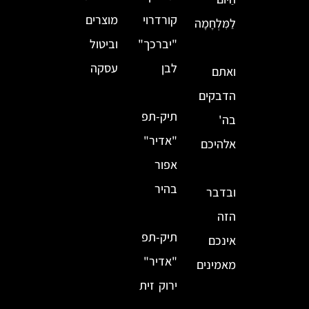
קורדרוי
מוצרים
לַמִּלְחָמָה
"יברכך"
וביטול
לבן
עסקה
ואתם
הדבקים
תיק-תפ
בה'
"אדיר"
אלהיכם
אפור
בהיר
ובדבר
הזה
תיק-תפ
אינכם
"אדיר"
מאמינים
ירוק זית