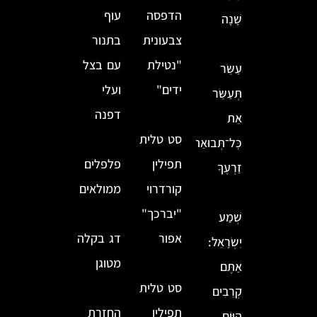
הדפסה
עוף
שָׁנָה
צבעונית
בתנור
"נטילת
עם בצל
עַשֵּׂר
ידים"
ועלי
תְּעַשֵּׂר
דפנה
אֵת
סט טלית
כׇּל־תְּבוּאַת
תפילין
פלפלים
זַרְעֶךָ
קורדרוי
ממולאים
"יברכך"
שְׁמַע
אפור
דג בקלה
יִשְׂרָאֵל:
מטוגן
אַתֶּם
סט טלית
קְרֵבִים
תפילין
החזרת
הַיּוֹם