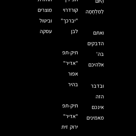
הַיּוֹם
קורדרוי
מוצרים
לַמִּלְחָמָה
"יברכך"
וביטול
לבן
עסקה
ואתם
הדבקים
תיק-תפ
בה'
"אדיר"
אלהיכם
אפור
בהיר
ובדבר
הזה
תיק-תפ
אינכם
"אדיר"
מאמינים
ירוק זית