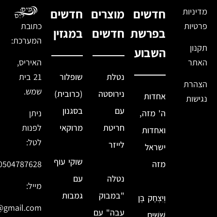
מדיניות
חדשים
מוצרים
חדשים
פרטיות
כתובת
בפרשת
חדשים
במגזין
המערכת:
תקנון
השבוע
האתר
האיריס,
נטלת
שופלור
21 בית
הצהרת
שמש.
נירוסטה
(כרובית)
אחדות
נגישות
עם
בסגנון
ה' מזה,
ניתן
חריטת
מרוקאי
לפנות
ואחדות
לטל:
לייזר
ישראל
שוקי עוף
מזה
0504787628
נטלה
עם
מייל:
"במבוק
גמבות
וְיִצְחָק בֶּן
@gmail.com
עבה" עם
שִׁשִּׁים