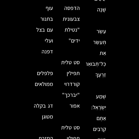
הדפסה
עוף
שָׁנָה
צבעונית
בתנור
"נטילת
עם בצל
עַשֵּׂר
ידים"
ועלי
תְּעַשֵּׂר
דפנה
אֵת
סט טלית
כׇּל־תְּבוּאַת
תפילין
פלפלים
זַרְעֶךָ
קורדרוי
ממולאים
"יברכך"
שְׁמַע
אפור
דג בקלה
יִשְׂרָאֵל:
מטוגן
אַתֶּם
סט טלית
קְרֵבִים
תפילין
החזרת