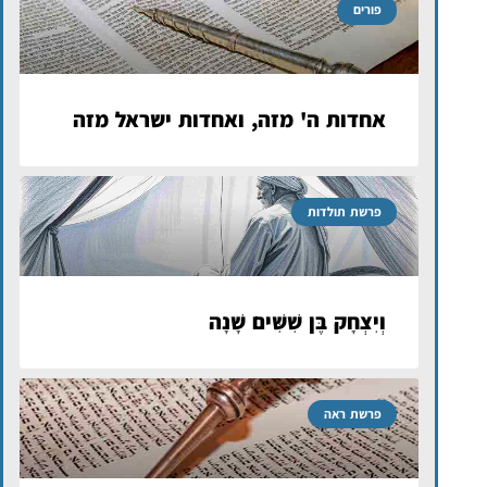
פורים
אחדות ה' מזה, ואחדות ישראל מזה
פרשת תולדות
וְיִצְחָק בֶּן שִׁשִּׁים שָׁנָה
פרשת ראה