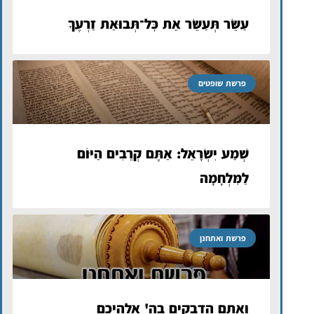
עַשֵּׂר תְּעַשֵּׂר אֵת כׇּל־תְּבוּאַת זַרְעֶךָ
פרשת שופטים
שְׁמַע יִשְׂרָאֵל: אַתֶּם קְרֵבִים הַיּוֹם
לַמִּלְחָמָה
פרשת ואתחנן
ואתם הדבקים בה' אלהיכם