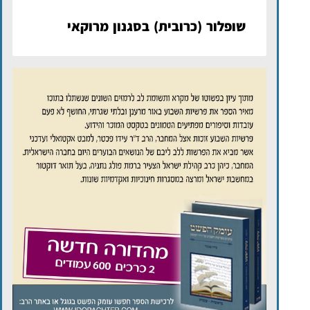
שופלור (כרובית) בסגנון מרוקאי