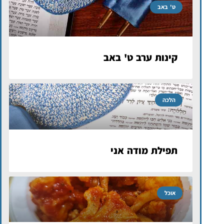
ט' באב
קינות ערב ט' באב
הלכה
תפילת מודה אני
אוכל