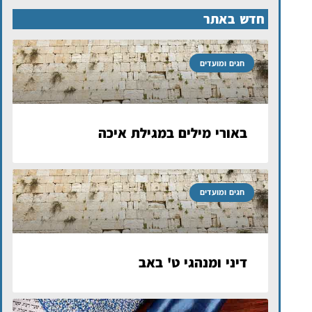
חדש באתר
חגים ומועדים
באורי מילים במגילת איכה
חגים ומועדים
דיני ומנהגי ט' באב