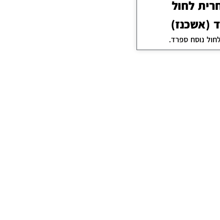
רית לחול
 (אשכנז)
חול נוסח ספרד.