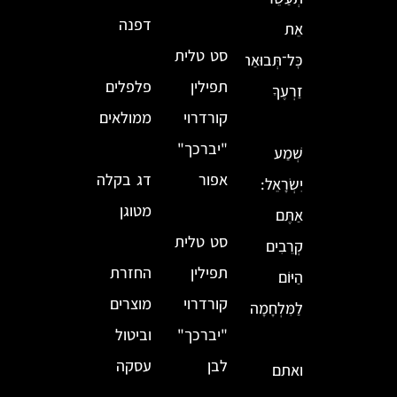
דפנה
אֵת
סט טלית
כׇּל־תְּבוּאַת
תפילין
פלפלים
זַרְעֶךָ
קורדרוי
ממולאים
"יברכך"
שְׁמַע
אפור
דג בקלה
יִשְׂרָאֵל:
מטוגן
אַתֶּם
סט טלית
קְרֵבִים
תפילין
החזרת
הַיּוֹם
קורדרוי
מוצרים
לַמִּלְחָמָה
"יברכך"
וביטול
לבן
עסקה
ואתם