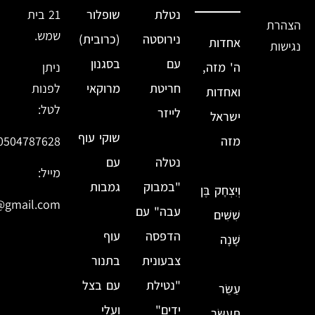
נטלת
שופלור
21 בית
הצהרת
שמש.
נירוסטה
(כרובית)
אחדות
נגישות
עם
בסגנון
ה' מזה,
ניתן
חריטת
מרוקאי
לפנות
ואחדות
לטל:
לייזר
ישראל
שוקי עוף
מזה
0504787628
נטלה
עם
מייל:
"במבוק
גמבות
וְיִצְחָק בֶּן
@gmail.com
עבה" עם
שִׁשִּׁים
הדפסה
עוף
שָׁנָה
צבעונית
בתנור
"נטילת
עם בצל
עַשֵּׂר
ידים"
ועלי
תְּעַשֵּׂר