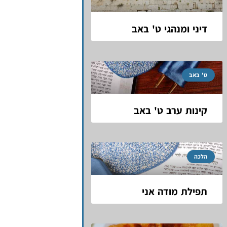
דיני ומנהגי ט' באב
ט' באב
קינות ערב ט' באב
הלכה
תפילת מודה אני