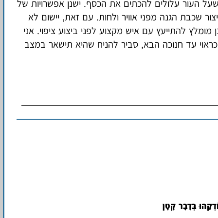
על העור עלולים להכתים את הכסף. ישנן אפשרויות של
ור שכבת הגנה מפני אוויר ולחות. עם זאת, יישום לא
 מומלץ להתייעץ עם איש מקצוע לפני ביצוע ציפוי. אני
 כראוי עד חנוכה הבא, סביר להניח שהיא תישאר במצב
דְקֵהוּ בְּדָבָר קָטָן