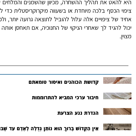
היא להאט את תהליך ההשחרה, מכיוון שהשמנים והמלחים ש
ציפוי הכסף בלכה מיוחדת או בשעווה מיקרוקריסטלית כדי ליצ
אחיד של ציפויים אלה עלול להוביל לתוצאה גרועה יותר, ולכן
יכול להגיד לך שאחרי הניקוי של החנוכיה, אם תאחסן אותה
מצוין.
קדושת הכוהנים ואיסור טומאתם
חיבור ערכי המביא להתרוממות
הגדרת נגע הצרעת
אֵין הַקָּדוֹשׁ בָּרוּךְ הוּא נוֹתֵן גְּדֻלָּה לָאָדָם עַד שֶׁבּוֹ