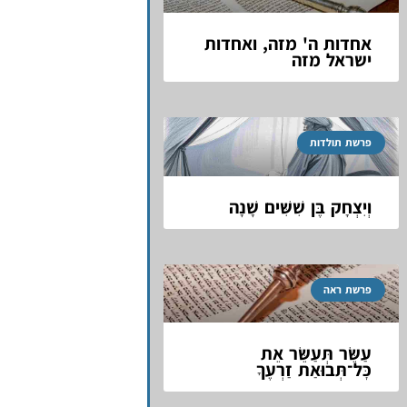
אחדות ה' מזה, ואחדות
ישראל מזה
פרשת תולדות
וְיִצְחָק בֶּן שִׁשִּׁים שָׁנָה
פרשת ראה
עַשֵּׂר תְּעַשֵּׂר אֵת
כׇּל־תְּבוּאַת זַרְעֶךָ