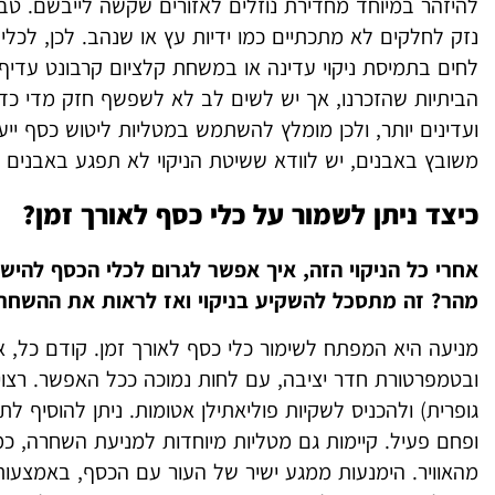
להיזהר במיוחד מחדירת נוזלים לאזורים שקשה לייבשם. טבי
נזק לחלקים לא מתכתיים כמו ידיות עץ או שנהב. לכן, לכלים
לחים בתמיסת ניקוי עדינה או במשחת קלציום קרבונט עדיף.
הביתיות שהזכרנו, אך יש לשים לב לא לשפשף חזק מדי כד
ועדינים יותר, ולכן מומלץ להשתמש במטליות ליטוש כסף ייעו
משובץ באבנים, יש לוודא ששיטת הניקוי לא תפגע באבנים א
כיצד ניתן לשמור על כלי כסף לאורך זמן?
אחרי כל הניקוי הזה, איך אפשר לגרום לכלי הכסף להיש
מהר? זה מתסכל להשקיע בניקוי ואז לראות את ההשחרה
מניעה היא המפתח לשימור כלי כסף לאורך זמן. קודם כל, אח
ובטמפרטורת חדר יציבה, עם לחות נמוכה ככל האפשר. רצוי 
גופרית) ולהכניס לשקיות פוליאתילן אטומות. ניתן להוסיף לת
ופחם פעיל. קיימות גם מטליות מיוחדות למניעת השחרה, כמ
מהאוויר. הימנעות ממגע ישיר של העור עם הכסף, באמצעות 