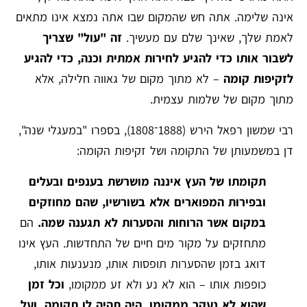
אינה שלימה. אתה חש שהמקום שבו אתה נמצא אינו מתאים
לאמת שלך, שאינך שלם עם מעשיך.
זה "עול" שצריך
לשבור אותו כדי להגיע לחירות אמתית וכנה, כדי להגיע
לזקיפות קומה
– לא מתוך מקום של גאווה חלילה, אלא
מתוך מקום של שלמות עצמית.
רבי שמשון רפאל הירש (1888־1808), בספרו "במעגלי שנה",
דן במשמעותן של התקומה ושל זקיפות הקומה:
תקומתו של העץ איננה מושרשת בענפים ובעלים
ובפירות המפוארים אלא בשורשיו, שהם מחוזקים
במקום אשר הרוחות והסערות לא תגענה שמה.
הם
מתחזקים על מקור מים חיים של התחדשות. העץ אינו
דואג בזמן שהסערות תופסות אותו, מנענעות אותו,
כופפות אותו – הוא לא נע ולא זע ממקומו,
וכל זמן
שהוא לא נעקר ממקומו, היה תהיה לו תקומה. ועל