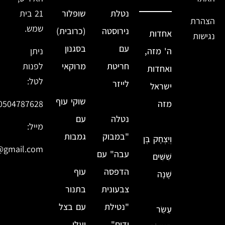
נטלת
שופלור
21 בית
הצהרת
שמש.
נירוסטה
(כרובית)
אחדות
נגישות
עם
בסגנון
ה' מזה,
ניתן
חריטת
מרוקאי
לפנות
ואחדות
לטל:
לייזר
ישראל
שוקי עוף
מזה
0504787628
נטלה
עם
מייל:
"במבוק
גמבות
וְיִצְחָק בֶּן
@gmail.com
עבה" עם
שִׁשִּׁים
הדפסה
עוף
שָׁנָה
צבעונית
בתנור
"נטילת
עם בצל
עַשֵּׂר
ידים"
ועלי