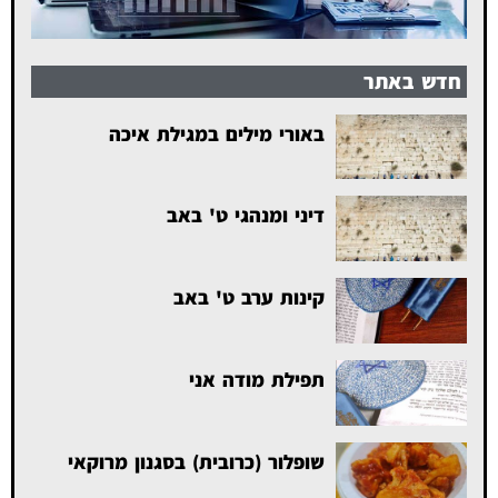
חדש באתר
באורי מילים במגילת איכה
דיני ומנהגי ט' באב
קינות ערב ט' באב
תפילת מודה אני
שופלור (כרובית) בסגנון מרוקאי