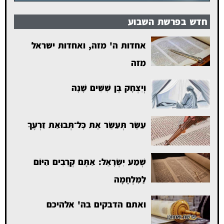
חדש בפרשת השבוע
אחדות ה' מזה, ואחדות ישראל
מזה
וְיִצְחָק בֶּן שִׁשִּׁים שָׁנָה
עַשֵּׂר תְּעַשֵּׂר אֵת כׇּל־תְּבוּאַת זַרְעֶךָ
שְׁמַע יִשְׂרָאֵל: אַתֶּם קְרֵבִים הַיּוֹם
לַמִּלְחָמָה
ואתם הדבקים בה' אלהיכם