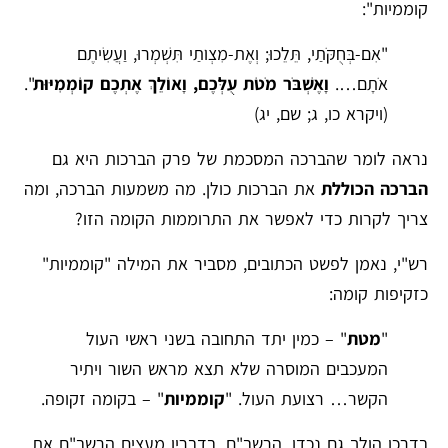
קוממיות":
"אִם-בְּחֻקֹּתַי, תֵּלֵכוּ; וְאֶת-מִצְו‍ֹתַי תִּשְׁמְרוּ, וַעֲשִׂיתֶם
אֹתָם….
וָאֶשְׁבֹּר מֹטֹת עֻלְּכֶם, וָאוֹלֵךְ אֶתְכֶם קוֹמְמִיּוּת
".
(ויקרא כו, ג; שם, יג)
נראה לומר שהברכה המסכמת של פרק הברכות היא גם
הברכה הכוללת
את הברכות כולן. מה משמעות הברכה, ומה
צריך לקרות כדי לאפשר את התרוממות הקומה הזו?
רש"י, נאמן לפשט הכתובים, מסביר את המילה "קוממיות"
כזקיפות קומה:
"
מטת
" – כמין יתד התחובה בשני ראשי העול
המעכבים המוסרה שלא תצא מראש השור ויתיר
הקשר… רצועת העול. "
קוממיות
" – בקומה זקופה.
בדרכו הולך גם נכדו, הרשב"ם. בדבריו מעצים הרשב"ם את