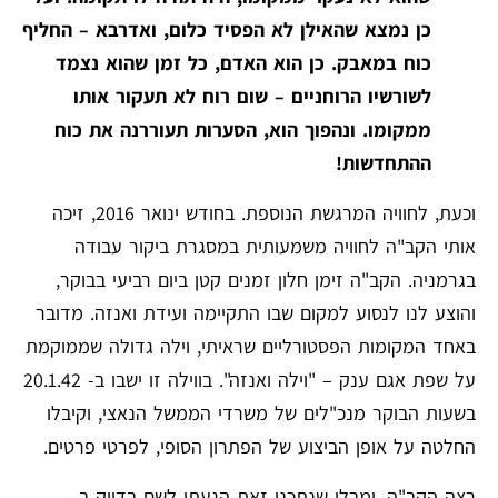
כן נמצא שהאילן לא הפסיד כלום, ואדרבא – החליף
כוח במאבק. כן הוא האדם, כל זמן שהוא נצמד
לשורשיו הרוחניים – שום רוח לא תעקור אותו
ממקומו. ונהפוך הוא, הסערות תעוררנה את כוח
ההתחדשות!
וכעת, לחוויה המרגשת הנוספת. בחודש ינואר 2016, זיכה
אותי הקב"ה לחוויה משמעותית במסגרת ביקור עבודה
בגרמניה. הקב"ה זימן חלון זמנים קטן ביום רביעי בבוקר,
והוצע לנו לנסוע למקום שבו התקיימה ועידת ואנזה. מדובר
באחד המקומות הפסטורליים שראיתי, וילה גדולה שממוקמת
על שפת אגם ענק – "וילה ואנזה". בווילה זו ישבו ב- 20.1.42
בשעות הבוקר מנכ"לים של משרדי הממשל הנאצי, וקיבלו
החלטה על אופן הביצוע של הפתרון הסופי, לפרטי פרטים.
רצה הקב"ה, ומבלי שנתכנן זאת הגעתי לשם בדיוק ב-