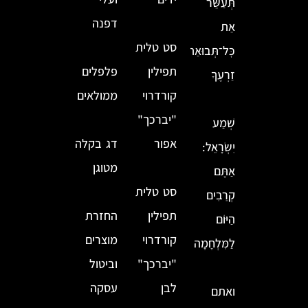
תְּעַשֵּׂר
דפנה
אֵת
סט טלית
כׇּל־תְּבוּאַת
תפילין
פלפלים
זַרְעֶךָ
קורדרוי
ממולאים
"יברכך"
שְׁמַע
אפור
דג בקלה
יִשְׂרָאֵל:
מטוגן
אַתֶּם
סט טלית
קְרֵבִים
תפילין
החזרת
הַיּוֹם
קורדרוי
מוצרים
לַמִּלְחָמָה
"יברכך"
וביטול
לבן
עסקה
ואתם