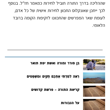
שההליכה בדרך התורה תוביל לחירות כמאמר חז"ל. בנוסף
לכך ייתכן שאונקלוס התכוון לחירות אישית של כל אדם,
לעומת שאר המפרשים שהתכוונו לזקיפות הקומה ברובד
הלאומי.
בן סורר ומורה ואשת יפת תואר
רְאֵה לִמַּדְתִּי אֶתְכֶם חֻקִּים וּמִשְׁפָּטִים
קריאת התורה – פרשת קדושים
על הגבורות