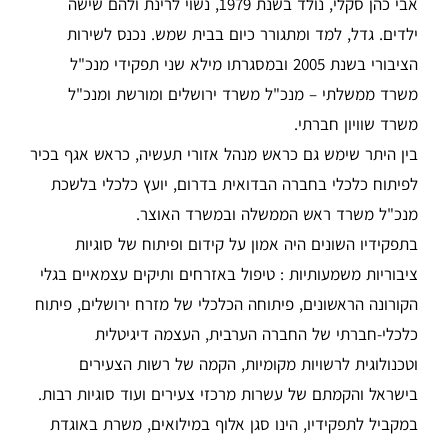
אבי כהן סקלי, נולד בשנת 1979, נשוי לרינת ולהם שישה
ילדים. גדל, למד ומתגורר כיום בבית שמש. נכנס לשירות
הציבורי בשנת 2005 ובמסגרתו מילא שני תפקידי מנכ"ל
משרד ממשלתי – מנכ"ל משרד ירושלים ומורשת ומנכ"ל
משרד שוויון חברתי.
בין היתר שימש גם כראש מנהל אזורי תעשיה, כראש אגף בכיר
לפיתוח כלכלי בחברה הבדואית בדרום, יועץ כלכלי בלשכת
מנכ"ל משרד ראש הממשלה ובמשרד האוצר.
בתפקידיו השונים היה אמון על קידום ופיתוח של סוגיות
ציבוריות משמעותיות : טיפול באזרחים ותיקים עצמאיים בגלי
הקורונה הראשונים, פיתוחה הכלכלי של מזרח ירושלים, פיתוח
כלכלי-חברתי של החברה הערבית, העצמה דיגיטלית
וטכנולוגית לרשויות מקומיות, הקמה של רשות הצעירים
בישראל והקמתם של עשרות מרכזי צעירים ועוד סוגיות רבות.
במקביל לתפקידיו, הינו סגן אלוף במילואים, משרת באוגדת