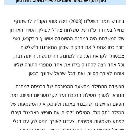
בחודש תמוז תשס"ח (2008) זיכה אותי הקב"ה להשתתף
כחייל במחזור פ"ח של משלחת צה"ל לפולין. הסיור האחרון
של המשלחת היה במחנה ההשמדה אושוויץ-בירקנאו, ואני
זוכר כמו אתמול את הדקות שבהן התארגנו ב"שלשות
צבאיות" לקראת הכניסה למחנה. ההתרגשות הייתה רבה,
וכל אחד רצה להחזיק בידו את אחד מספרי התורה שליוו
אותנו לאורך הסיור, ואת דגל ישראל שהונף בגאון.
הצעידה התחילה מהשער המפורסם של הכניסה למחנה
הנורא, לאורך מסילת הרכבת ועד לקרמטוריום האיום. זאת
הפעם הראשונה שהבנתי באמת ולעומק את המשמעות של
המילה "תקומה". המילים "להיות עם חופשי בארצנו" קיבלו
לפתע משמעות אמיתית. צעדנו לאורך המסילה, עם דגלי
ישראל מונפים בגאון וספרי תורה בראש, רוצים לצעוק: