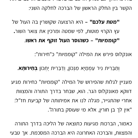
הקשר בין החלק הראשון של הברכה לחלקה השני:
"מטת עלכם" –
היא הרצועה שקושרין בה העול של
עץ הקרוי מוטות, לפי שמטה ומרכין את צואר השור
.
"קוממיות" – כשהוסר העול זוקף את ראשו
.
אונקלוס פירש את המילה "קוממיות" כ"חירות":
וְתַבַּרִית נִיר עַמְמַיָּא מִנְּכוֹן, וְדַבַּרִית יָתְכוֹן
בְּחֵירוּתָא
.
מעניין לגלות שהפירוש של המילה "קוממיות" כחירות מגיע
דווקא מאונקלוס הגר. הוא, שבחר בדרך התורה והמצוות
אחרי שהתגייר, מגלה לנו את אמיתותה של קביעת חז"ל:
"אין לך בן חורין, אלא מי שעוסק בתורה".
כאמור, הברכות מגיעות כתוצאה של הליכה בדרך התורה
והמצוות, והברכה האחרונה היא הברכה המסכמת. אך טבעי