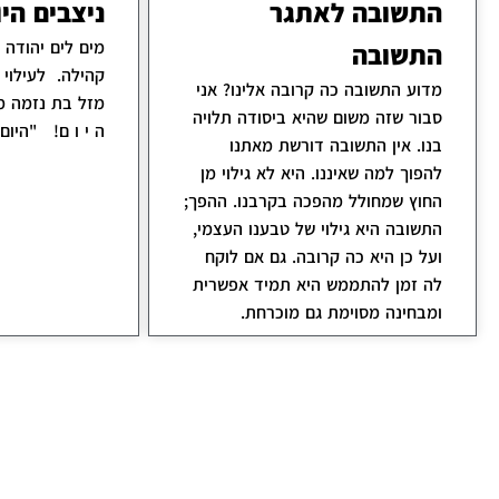
התשובה לאתגר
ניצבים היו
מים לים יהודה ג
התשובה
קהילה. לעילוי 
מדוע התשובה כה קרובה אלינו? אני
מזל בת נזמה מר
סבור שזה משום שהיא ביסודה תלויה
ה י ו ם! "היום,
בנו. אין התשובה דורשת מאתנו
להפוך למה שאיננו. היא לא גילוי מן
החוץ שמחולל מהפכה בקרבנו. ההפך;
התשובה היא גילוי של טבענו העצמי,
ועל כן היא כה קרובה. גם אם לוקח
לה זמן להתממש היא תמיד אפשרית
ומבחינה מסוימת גם מוכרחת.