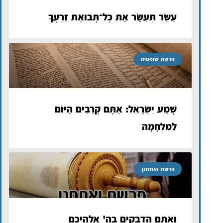
עַשֵּׂר תְּעַשֵּׂר אֵת כׇּל־תְּבוּאַת זַרְעֶךָ
פרשת שופטים
שְׁמַע יִשְׂרָאֵל: אַתֶּם קְרֵבִים הַיּוֹם
לַמִּלְחָמָה
פרשת ואתחנן
ואתם הדבקים בה' אלהיכם