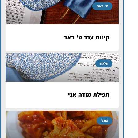
ט' באב
קינות ערב ט' באב
הלכה
תפילת מודה אני
אוכל