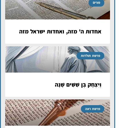
פורים
אחדות ה' מזה, ואחדות ישראל מזה
פרשת תולדות
וְיִצְחָק בֶּן שִׁשִּׁים שָׁנָה
פרשת ראה