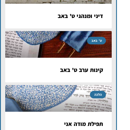
דיני ומנהגי ט' באב
ט' באב
קינות ערב ט' באב
הלכה
תפילת מודה אני