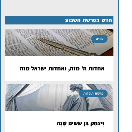
חדש בפרשת השבוע
פורים
אחדות ה' מזה, ואחדות ישראל מזה
פרשת תולדות
וְיִצְחָק בֶּן שִׁשִּׁים שָׁנָה