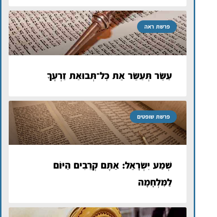
פרשת ראה
עַשֵּׂר תְּעַשֵּׂר אֵת כׇּל־תְּבוּאַת זַרְעֶךָ
פרשת שופטים
שְׁמַע יִשְׂרָאֵל: אַתֶּם קְרֵבִים הַיּוֹם
לַמִּלְחָמָה