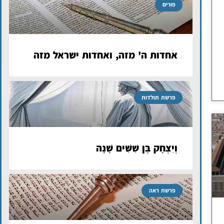
פורים
אחדות ה' מזה, ואחדות ישראל מזה
פרשת תולדות
וְיִצְחָק בֶּן שִׁשִּׁים שָׁנָה
פרשת ראה