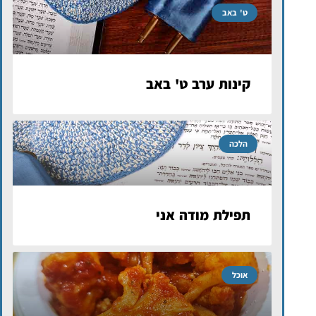
ט' באב
קינות ערב ט' באב
הלכה
תפילת מודה אני
אוכל