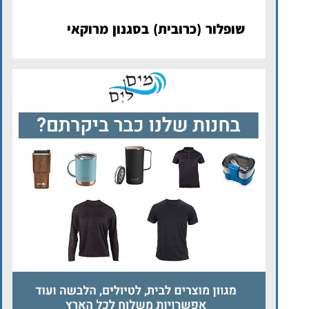
שופלור (כרובית) בסגנון מרוקאי