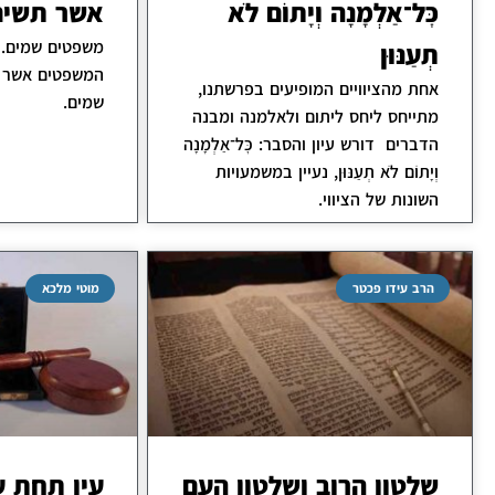
כׇּל־אַלְמָנָה וְיָתוֹם לֹא
אשר תשים
משפטים שמ
תְעַנּוּן
המשפטים אשר ת
אחת מהציוויים המופיעים בפרשתנו,
שמים.
מתייחס ליחס ליתום ולאלמנה ומבנה
הדברים דורש עיון והסבר: כׇּל־אַלְמָנָה
וְיָתוֹם לֹא תְעַנּוּן, נעיין במשמעויות
השונות של הציווי.
הרב עידו פכטר
מוטי מלכא
שלטון הרוב ושלטון העם
עין תחת ע