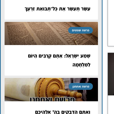
עַשֵּׂר תְּעַשֵּׂר אֵת כׇּל־תְּבוּאַת זַרְעֶךָ
פרשת שופטים
שְׁמַע יִשְׂרָאֵל: אַתֶּם קְרֵבִים הַיּוֹם
לַמִּלְחָמָה
פרשת ואתחנן
ואתם הדבקים בה' אלהיכם