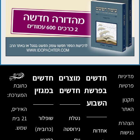
מדיניות
חדשים
מוצרים
חדשים
פרטיות
כתובת
בפרשת
חדשים
במגזין
המערכת:
תקנון
השבוע
האתר
האיריס,
נטלת
שופלור
21 בית
הצהרת
שמש.
נירוסטה
(כרובית)
אחדות
נגישות
עם
בסגנון