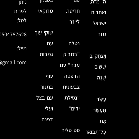
ה' מזה,
ניתן
חריטת
מרוקאי
לפנות
ואחדות
לטל:
לייזר
ישראל
שוקי עוף
מזה
0504787628
נטלה
עם
מייל:
"במבוק
גמבות
וְיִצְחָק בֶּן
@gmail.com
עבה" עם
שִׁשִּׁים
הדפסה
עוף
שָׁנָה
צבעונית
בתנור
"נטילת
עם בצל
עַשֵּׂר
ידים"
ועלי
תְּעַשֵּׂר
דפנה
אֵת
סט טלית
כׇּל־תְּבוּאַת