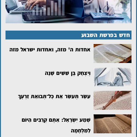
חדש בפרשת השבוע
אחדות ה' מזה, ואחדות ישראל מזה
וְיִצְחָק בֶּן שִׁשִּׁים שָׁנָה
עַשֵּׂר תְּעַשֵּׂר אֵת כׇּל־תְּבוּאַת זַרְעֶךָ
שְׁמַע יִשְׂרָאֵל: אַתֶּם קְרֵבִים הַיּוֹם
לַמִּלְחָמָה