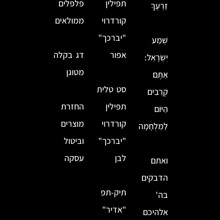
תפילין
פלפלים
זַרְעֶךָ
קורדרוי
ממולאים
"יברכך"
שְׁמַע
אפור
דג בקלה
יִשְׂרָאֵל:
מטוגן
אַתֶּם
סט טלית
קְרֵבִים
תפילין
החזרת
הַיּוֹם
קורדרוי
מוצרים
לַמִּלְחָמָה
"יברכך"
וביטול
לבן
עסקה
ואתם
הדבקים
תיק-תפ
בה'
"אדיר"
אלהיכם