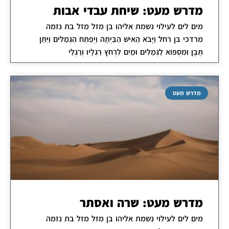
מדרש מעט: שיחת עבדי אבות
מים לים לעילוי נשמת אליהו בן מזל מזל בת נזמה
מרדכי בן רחל וַיָּבֹא הָאִישׁ הַבַּיְתָה וַיְפַתַּח הַגְּמַלִּים וַיִּתֵּן
תֶּבֶן וּמִסְפּוֹא לַגְּמַלִּים וּמַיִם לִרְחֹץ רַגְלָיו וְרַגְלֵי
מדרש מעט
מדרש מעט: שרה ואסתר
מים לים לעילוי נשמת אליהו בן מזל מזל בת נזמה