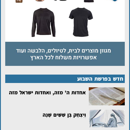
חדש בפרשת השבוע
אחדות ה' מזה, ואחדות ישראל מזה
וְיִצְחָק בֶּן שִׁשִּׁים שָׁנָה