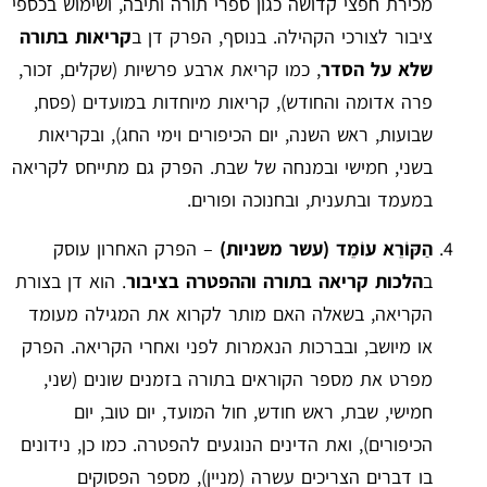
מכירת חפצי קדושה כגון ספרי תורה ותיבה, ושימוש בכספי
ציבור לצורכי הקהילה. בנוסף, הפרק דן ב
קריאות בתורה
שלא על הסדר
, כמו קריאת ארבע פרשיות (שקלים, זכור,
פרה אדומה והחודש), קריאות מיוחדות במועדים (פסח,
שבועות, ראש השנה, יום הכיפורים וימי החג), ובקריאות
בשני, חמישי ובמנחה של שבת. הפרק גם מתייחס לקריאה
במעמד ובתענית, ובחנוכה ופורים.
הַקּוֹרֵא עוֹמֵד (עשר משניות)
– הפרק האחרון עוסק
ב
הלכות קריאה בתורה וההפטרה בציבור
. הוא דן בצורת
הקריאה, בשאלה האם מותר לקרוא את המגילה מעומד
או מיושב, ובברכות הנאמרות לפני ואחרי הקריאה. הפרק
מפרט את מספר הקוראים בתורה בזמנים שונים (שני,
חמישי, שבת, ראש חודש, חול המועד, יום טוב, יום
הכיפורים), ואת הדינים הנוגעים להפטרה. כמו כן, נידונים
בו דברים הצריכים עשרה (מניין), מספר הפסוקים