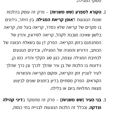
פסוקי המגילה.
הַקּוֹרֵא לְמַפְרֵעַ (שש משניות)
– פרק זה עוסק בהלכות
שונות הנוגעות ל
אופן קריאת המגילה
. בין היתר, נידונים
בו מקרים של קריאה שלא כסדר, קריאה בעל פה, קריאה
בלשון שאינה מובנת לקהל, קריאה לסירוגין, והדין של
המתנמנם בזמן הקריאה. הפרק דן גם בשאלת הכוונה של
הכותב, הדורש והמגיה של המגילה, ובדינים הנוגעים
לכתיבת המגילה עצמה, כגון סוג הקלף והדיו. כמו כן,
נידונות בו הלכות של בן עיר שהלך לכרך ובן כרך שהלך
לעיר לעניין זמן הקריאה, ומקום הקריאה והכשרות
הקוראים. הפרק מסתיים בדיון בזמנים שונים לביצוע
מצוות התלויות ביום או בלילה.
בְּנֵי הָעִיר (שש משניות)
– פרק זה מתמקד ב
דיני קהילה
וצדקה
, ובכלל זה הלכות הנוגעות לבניית בתי כנסת,