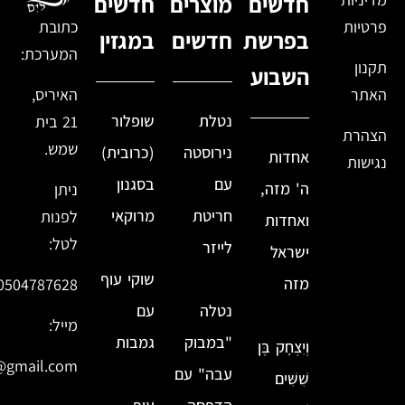
חדשים
מוצרים
חדשים
פרטיות
כתובת
בפרשת
חדשים
במגזין
המערכת:
תקנון
השבוע
האתר
האיריס,
נטלת
שופלור
21 בית
הצהרת
שמש.
נירוסטה
(כרובית)
אחדות
נגישות
עם
בסגנון
ה' מזה,
ניתן
חריטת
מרוקאי
לפנות
ואחדות
לטל:
לייזר
ישראל
שוקי עוף
מזה
0504787628
נטלה
עם
מייל:
"במבוק
גמבות
וְיִצְחָק בֶּן
@gmail.com
עבה" עם
שִׁשִּׁים