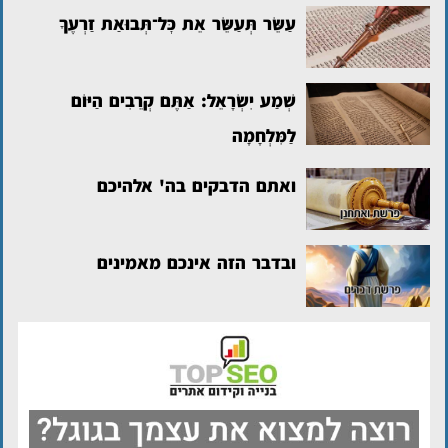
עַשֵּׂר תְּעַשֵּׂר אֵת כׇּל־תְּבוּאַת זַרְעֶךָ
שְׁמַע יִשְׂרָאֵל: אַתֶּם קְרֵבִים הַיּוֹם
לַמִּלְחָמָה
ואתם הדבקים בה' אלהיכם
ובדבר הזה אינכם מאמינים