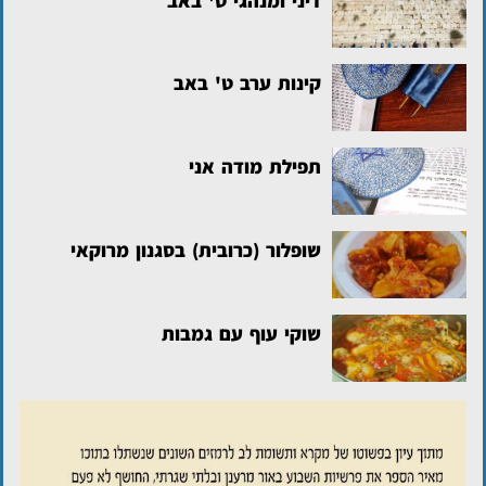
דיני ומנהגי ט' באב
קינות ערב ט' באב
תפילת מודה אני
שופלור (כרובית) בסגנון מרוקאי
שוקי עוף עם גמבות