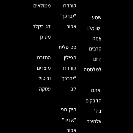
קורדרוי
ממולאים
"יברכך"
שְׁמַע
אפור
דג בקלה
יִשְׂרָאֵל:
מטוגן
אַתֶּם
סט טלית
קְרֵבִים
תפילין
החזרת
הַיּוֹם
קורדרוי
מוצרים
לַמִּלְחָמָה
"יברכך"
וביטול
לבן
עסקה
ואתם
הדבקים
תיק-תפ
בה'
"אדיר"
אלהיכם
אפור