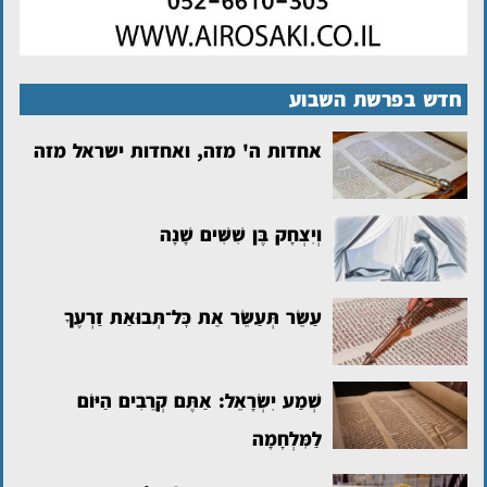
חדש בפרשת השבוע
אחדות ה' מזה, ואחדות ישראל מזה
וְיִצְחָק בֶּן שִׁשִּׁים שָׁנָה
עַשֵּׂר תְּעַשֵּׂר אֵת כׇּל־תְּבוּאַת זַרְעֶךָ
שְׁמַע יִשְׂרָאֵל: אַתֶּם קְרֵבִים הַיּוֹם
לַמִּלְחָמָה