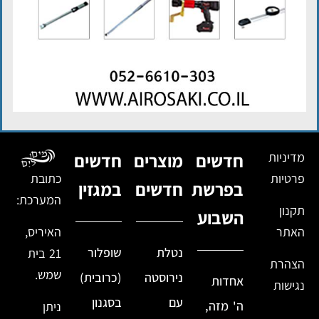
מדיניות
חדשים
מוצרים
חדשים
פרטיות
כתובת
בפרשת
חדשים
במגזין
המערכת:
תקנון
השבוע
האתר
האיריס,
נטלת
שופלור
21 בית
הצהרת
שמש.
נירוסטה
(כרובית)
אחדות
נגישות
עם
בסגנון
ה' מזה,
ניתן