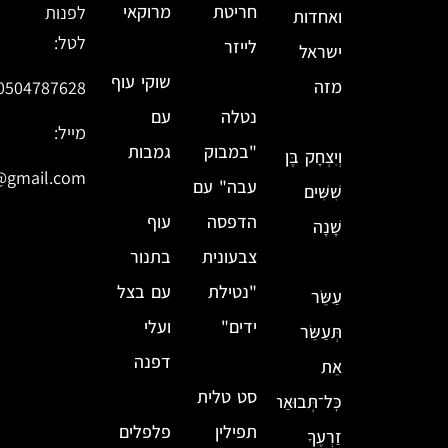
חריטת
מרוקאי
לפנות
ואחדות
לטל:
לייזר
ישראל
שוקי עוף
מזה
0504787628
נטלה
עם
מייל:
"במבוק
גמבות
וְיִצְחָק בֶּן
@gmail.com
עבה" עם
שִׁשִּׁים
הדפסה
עוף
שָׁנָה
צבעונית
בתנור
"נטילת
עם בצל
עַשֵּׂר
ידים"
ועלי
תְּעַשֵּׂר
דפנה
אֵת
סט טלית
כׇּל־תְּבוּאַת
תפילין
פלפלים
זַרְעֶךָ