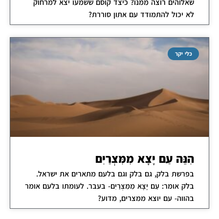
שאלוהים רוצה ממנו? כיצד קוסם ששמעו יצא למרחוק
לא יכול להתמודד עם אתון סוררת?
כלי יקר
הִנֵּה עַם יָצָא מִמִּצְרַיִם
בפרשת בלק, גם בלק וגם בלעם מתארים את ישראל.
בלק אומר: עַם יָצָא מִמִּצְרַיִם- בעבר. לעומתו בלעם אומר
בהווה- עם יוצא ממצרים, מדוע?