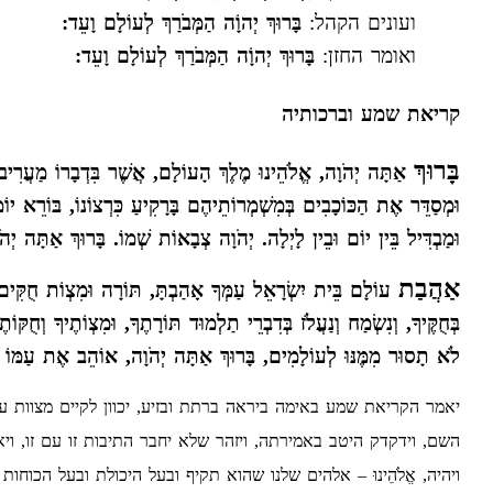
ועונים הקהל:
בָּרוּךְ יְהוָֹה הַמְּבֹרַךְ לְעוֹלָם וָעֵד:
ואומר החזן:
בָּרוּךְ יְהוָֹה הַמְּבֹרַךְ לְעוֹלָם וָעֵד:
קריאת שמע וברכותיה
בָּרוּךְ
אַתָּה יְהֹוָה, אֱלֹהֵינוּ מֶלֶךְ הָעוֹלָם, אֲשֶׁר בִּדְבָרוֹ מַעֲרִיב 
וּמְסַדֵּר אֶת הַכּוֹכָבִים בְּמִשְׁמְרוֹתֵיהֶם בָּרָקִיעַ כִּרְצוֹנוֹ, בּוֹרֵא יוֹ
וּמַבְדִּיל בֵּין יוֹם וּבֵין לָיְלָה. יְהֹוָה צְבָאוֹת שְׁמוֹ. בָּרוּךְ אַתָּה יְ
אַהֲבַת
עוֹלָם בֵּית יִשְׂרָאֵל עַמְּךָ אָהַבְתָּ, תּוֹרָה וּמִצְוֹת חֻקִּים וּמִ
בְּחֻקֶּיךָ, וְנִשְׂמַח וְנַעֲלֹז בְּדִבְרֵי תַלְמוּד תּוֹרָתֶךָ, וּמִצְוֹתֶיךָ וְחֻקּו
לֹא תָסוּר מִמֶּנּוּ לְעוֹלָמִים, בָּרוּךְ אַתָּה יְהֹוָה, אוֹהֵב אֶת עַמּוֹ י
יאמר הקריאת שמע באימה ביראה ברתת ובזיע, יכוון לקיים מצוות 
השם, וידקדק היטב באמירתה, ויזהר שלא יחבר התיבות זו עם זו, ויאמ
ויהיה, אֱלֹהֵינוּ – אלהים שלנו שהוא תקיף ובעל היכולת ובעל הכוחו