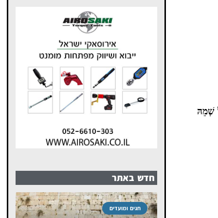
ל שְׁמֵהּ
חדש באתר
חגים ומועדים