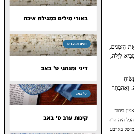
באורי מילים במגילת איכה
חגים ומועדים
ת הַזְּמַנִּים,
מֵבִיא לַיְלָה,
דיני ומנהגי ט' באב
שִׂיחַ
ה. וְאַהֲבָתְךָ
ט' באב
מין ביחוד
קינות ערב ט' באב
הכל היה הווה
 ומושל בארבע