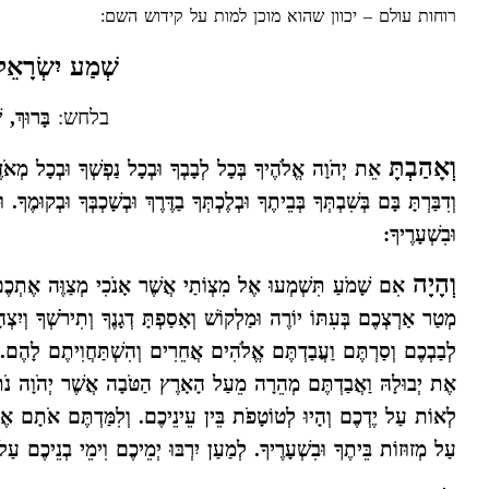
רוחות עולם – יכוון שהוא מוכן למות על קידוש השם:
שְׁמַע יִשְׂרָאֵל
בלחש:
בָּרוּךְ, 
וְאָהַבְתָּ
אֵת יְהֹוָה אֱלֹהֶיךָ בְּכָל לְבָבְךָ וּבְכָל נַפְשְׁךָ וּבְכָל מְאֹדֶךָ
וְדִבַּרְתָּ בָּם בְּשִׁבְתְּךָ בְּבֵיתֶךָ וּבְלֶכְתְּךָ בַדֶּרֶךְ וּבְשָׁכְבְּךָ וּבְקוּ
וּבִשְׁעָרֶיךָ:
וְהָיָה
אִם שָׁמֹעַ תִּשְׁמְעוּ אֶל מִצְוֹתַי אֲשֶׁר אָנֹכִי מְצַוֶּה אֶתְכֶם ה
מְטַר אַרְצְכֶם בְּעִתּוֹ יוֹרֶה וּמַלְקוֹשׁ וְאָסַפְתָּ דְגָנֶךָ וְתִירֹשְׁךָ וְיִצְהָר
לְבַבְכֶם וְסַרְתֶּם וַעֲבַדְתֶּם אֱלֹהִים אֲחֵרִים וְהִשְׁתַּחֲוִיתֶם לָהֶם.
אֶת יְבוּלָהּ וַאֲבַדְתֶּם מְהֵרָה מֵעַל הָאָרֶץ הַטֹּבָה אֲשֶׁר יְהֹוָה נֹת
לְאוֹת עַל יֶדְכֶם וְהָיוּ לְטוֹטָפֹת בֵּין עֵינֵיכֶם. וְלִמַּדְתֶּם אֹתָם אֶת בְּנֵי
עַל מְזוּזוֹת בֵּיתֶךָ וּבִשְׁעָרֶיךָ. לְמַעַן יִרְבּוּ יְמֵיכֶם וִימֵי בְנֵיכֶ