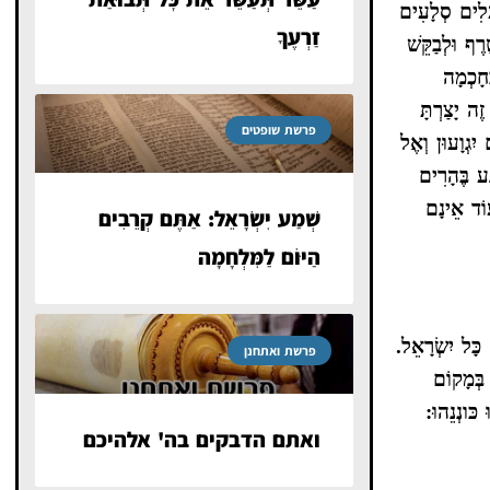
ְעֵלִים סְלָעִים
זַרְעֶךָ
ֶף וּלְבַקֵּשׁ
ְחָכְמָה
ֶה יָצַרְתָּ
פרשת שופטים
יִגְוָעוּן וְאֶל
ַע בֶּהָרִים
עוֹד אֵינָם
שְׁמַע יִשְׂרָאֵל: אַתֶּם קְרֵבִים
הַיּוֹם לַמִּלְחָמָה
כָּל יִשְׂרָאֵל.
פרשת ואתחנן
 בְּמָקוֹם
כּונְנֵהוּ:
ואתם הדבקים בה' אלהיכם