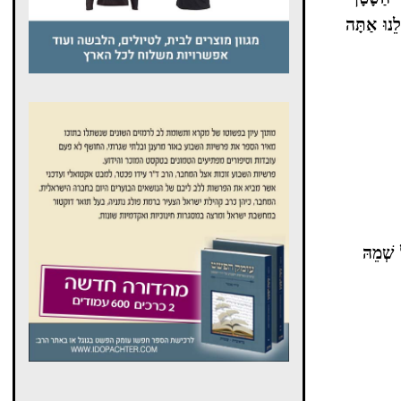
לֵנוּ אַתָּה
ל שְׁמֵהּ