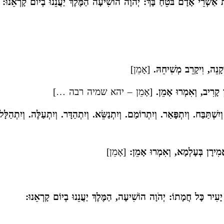
אַשְׁרֵי אָדָם בֹּטֵחַ בָּךְ: יְהֹוָה הוֹשִׁיעָה הַמֶּלֶךְ יַעֲנֵנוּ בְיוֹם קָרְאֵנוּ:
קָנֵה, וִיקָרֵב מְשִׁיחֵהּ.
[אָמֵן]
מַן קָרִיב, וְאִמְרוּ אָמֵן.
[אָמֵן – יהא שמיה רבה …]
ְׁתַּבַּח. וְיִתְפָּאַר. וְיִתְרוֹמַם. וְיִתְנַשֵּׂא. וְיִתְהַדָּר. וְיִתְעַלֶּה. וְיִתְהַלָּ
ֲמִירָן בְּעָלְמָא, וְאִמְרוּ אָמֵן:
[אָמֵן]
עִיר כָּל חֲמָתוֹ: יְהֹוָה הוֹשִׁיעָה, הַמֶּלֶךְ יַעֲנֵנוּ בְיוֹם קָרְאֵנוּ: