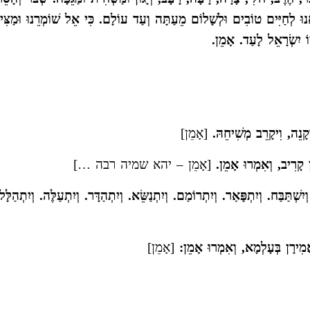
בוֹאֵנוּ לְחַיִּים טוֹבִים וּלְשָׁלוֹם מֵעַתָּה וְעַד עוֹלָם. כִּי אֵל שׁוֹמְרֵנוּ וּמַצִּי
ֹ יִשְׂרָאֵל לָעַד. אָמֵן.
קָנֵה, וִיקָרֵב מְשִׁיחֵהּ.
[אָמֵן]
מַן קָרִיב, וְאִמְרוּ אָמֵן.
[אָמֵן – יהא שמיה רבה …]
ְׁתַּבַּח. וְיִתְפָּאַר. וְיִתְרוֹמַם. וְיִתְנַשֵּׂא. וְיִתְהַדָּר. וְיִתְעַלֶּה. וְיִתְהַלָּ
ֲמִירָן בְּעָלְמָא, וְאִמְרוּ אָמֵן:
[אָמֵן]