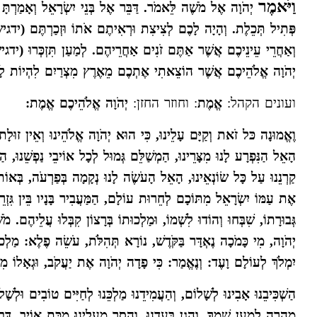
וַיֹּאמֶר
יְהֹוָה אֶל מֹשֶׁה לֵּאמֹר. דַּבֵּר אֶל בְּנֵי יִשְׂרָאֵל וְאָמַרְתָּ
פְּתִיל תְּכֵלֶת. וְהָיָה לָכֶם לְצִיצִת וּרְאִיתֶם אֹתוֹ וּזְכַרְתֶּם (
וְאַחֲרֵי עֵינֵיכֶם אֲשֶׁר אַתֶּם זֹנִים אַחֲרֵיהֶם. לְמַעַן תִּזְכְּרוּ (
יְהֹוָה אֱלֹהֵיכֶם אֲשֶׁר הוֹצֵאתִי אֶתְכֶם מֵאֶרֶץ מִצְרַיִם לִהְיוֹת לָ
ועונים הקהל:
אֱמֶת
: וחוזר החזן:
יְהֹוָה אֱלֹהֵיכֶם אֱמֶת:
וֶאֱמוּנָה כּל זֹאת וְקַיָּם עָלֵינוּ, כִּי הוּא יְהֹוָה אֱלֹהֵינוּ וְאֵין זוּלָתוֹ, 
הָאֵל הַנִּפְרָע לָנוּ מִצָּרֵינוּ, הַמְשַׁלֵּם גְּמוּל לְכָל אוֹיבֵי נַפְשֵׁנוּ, הַשּׂ
קַרְנֵנוּ עַל כָּל שׂוֹנְאֵינוּ, הָאֵל הָעֹשֶׂה לָנוּ נְקָמָה בְּפַרְעֹה, בְּאוֹת
אֶת עַמּוֹ יִשְׂרָאֵל מִתּוֹכָם לְחֵרוּת עוֹלָם, הַמַּעֲבִיר בָּנָיו בֵּין גּ
גְּבוּרָתוֹ, שִׁבְּחוּ וְהוֹדוּ לִשְׁמוֹ, וּמַלְכוּתוֹ בְּרָצוֹן קִבְּלוּ עֲלֵיהֶם.
יְהֹוָה, מִי כָּמֹכָה נֶאְדָּר בַּקֹּדֶשׁ, נוֹרָא תְּהִלֹּת, עֹשֵׂה פֶלֶא: מַלְכוּת
יִמְלֹךְ לְעוֹלָם וָעֶד: וְנֶאֱמַר: כִּי פָדָה יְהֹוָה אֶת יַעֲקֹב, וּגְאָלוֹ מִיַּ
הַשְׁכִּיבֵנוּ אָבִינוּ לְשָׁלוֹם, וְהַעֲמִידֵנוּ מַלְכֵּנוּ לְחַיִּים טוֹבִים וּלְשָׁלו
מְהֵרָה לְמַעַן שְׁמְךָ, והָגֵן בַּעֲדֵנוּ, וְהָסֵר מֵעָלֵינוּ מַכַּת אוֹיֵב, דֶּב