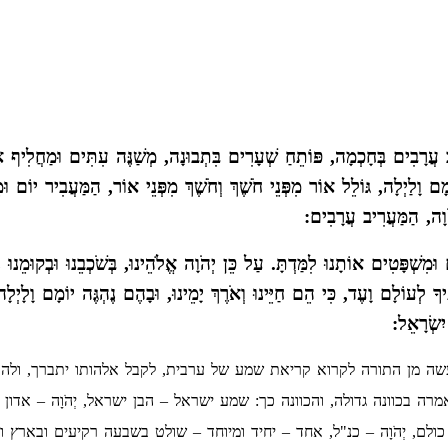
עֲרָבִים בְּחָכְמָה, פּוֹתֵחַ שְׁעָרִים בִּתְבוּנָה, מְשַׁנֶּה עִתִּים וּמַחֲלִיף אֶ
מָם וָלַיְלָה, גּוֹלֵל אוֹר מִפְּנֵי חֹשֶׁךְ וְחֹשֶׁךְ מִפְּנֵי אוֹר, הַמַּעֲבִיר יוֹם וּ
הֹוָה, הַמַּעֲרִיב עֲרָבִים:
שְׁפָּטִים אוֹתָנוּ לִמַּדְתָּ. עַל כֵּן יְהֹוָה אֱלֹהֵינוּ, בְּשֹׁכְבֵנוּ וּבְקוּמֵנוּ נָ
ֹתֶיךָ לְעוֹלָם וָעֶד, כִּי הֵם חַיֵּינוּ וְאֹרֶךְ יָמֵינוּ, וּבָהֶם נֶהְגֶּה יוֹמָם וָלָיְלָ
ִשְׂרָאֵל:
עשה מן התורה לקרוא קריאת שמע של ערבית, לקבל אלהותו יתברך, ולהא
רה בכוונה גדולה, והכוונה כך: שמע ישראל – הבן ישראל, יְהֹוָה – אדון 
ת כולם, יְהֹוָה – כנ"ל, אחד – יחיד ומיוחד – שולט בשבעה רקיעים ובארץ