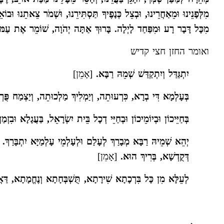
מִלְּפָנֵינוּ וּמֵאַחֲרֵינוּ, וּבְצֵל כְּנָפֶיךָ תַּסְתִּירֵנוּ, וּשְׁמֹר צֵאתֵנוּ וּ
מִכָּל דָּבָר רָע וּמִפַּחַד לָיְלָה. בָּרוּךְ אַתָּה יְהֹוָה, שׁוֹמֵר אֶת עַמּו
ואומר החזן חצי קדיש
יִתְגַּדַּל וְיִתְקַדַּשׁ שְׁמֵהּ רַבָּא.
[אָמֵן]
בְּעָלְמָא דִּי בְרָא, כִּרְעוּתֵה, וְיַמְלִיךְ מַלְכוּתֵה, וְיַצְמַח פֻּרְ
בְּחַיֵּיכוֹן וּבְיוֹמֵיכוֹן וּבְחַיֵּי דְכָל בֵּית יִשְׂרָאֵל, בַּעֲגָלָא וּבִזְ
יְהֵא שְׁמֵיהּ רַבָּא מְבָרַךְ לְעָלַם וּלְעָלְמֵי עָלְמַיָּא יִתְבָּרַךְ. וְיִש
דְּקֻדְשָׁא, בְּרִיךְ הוּא.
[אָמֵן]
לְעֵלָּא מִן כָּל בִּרְכָתָא שִׁירָתָא, תֻּשְׁבְּחָתָא וְנֶחֱמָתָא, דַּא