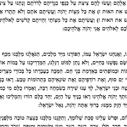
 אֲלֵהֶם וְעָשׂוּ לָהֶם צִיצִת עַל כַּנְפֵי בִגְדֵיהֶם לְדֹרֹתָם וְנָתְנוּ עַל צִיצ
ידגיש את האות ז) אֶת כָּל מִצְוֹת יְהֹוָה וַעֲשִׂיתֶם אֹתָם וְלֹא תָתֻרוּ אַח
ידגיש את האות ז) וַעֲשִׂיתֶם אֶת כָּל מִצְוֹתָי וִהְיִיתֶם קְדֹשִׁים לֵאלֹהֵיכ
כֶם לֵאלֹהִים אֲנִי יְהֹוָה אֱלֹהֵיכֶם:
וַאֲנַחְנוּ יִשְׂרָאֵל עַמּוֹ, הַפּוֹדֵנוּ מִיַּד מְלָכִים, הַגֹּאֲלֵנוּ מַלְכֵּנוּ מִכַּף
ָם נַפְשֵׁנוּ בַּחַיִּים, וְלֹא נָתַן לַמּוֹט רַגְלֵנוּ, הַמַּדְרִיכֵנוּ עַל בָּמוֹת אוֹיְבֵ
וֹת וּבְמוֹפְתִים בְּאַדְמַת בְּנֵי חָם. הַמַּכֶּה בְעֶבְרָתו כָּל בְּכוֹרֵי מִצְרָיִם,
ִזְרֵי יַם סוּף, וְאֶת רוֹדְפֵיהֶם וְאֶת שׂונְאֵיהֶם בִּתְהוֹמוֹת טִבַּע. רָאוּ בָ
 מֹשֶׁה וּבְנֵי יִשְׂרָאֵל, לְךָ עָנוּ שִׁירָה בְשִׂמְחָה רַבָּה, וְאָמְרוּ כֻלָּם מִי כָ
ְךָ יְהֹוָה אֱלֹהֵינוּ רָאוּ בָנֶיךָ עַל הַיָּם, יַחַד כֻּלָּם הוֹדוּ וְהִמְלִיכוּ וְאָמ
ד חָזָק מִמֶּנּוּ: בָּרוּךְ אַתָּה יְהֹוָה, גָּאַל יִשְׂרָאֵל:
ֹם, וּפְרֹשׂ עָלֵינוּ סֻכַּת שְׁלוֹמֶךָ, וְתַקְּנֵנוּ מַלְכֵּנוּ בְּעֵצָה טוֹבָה מִלְּפָנֶיךָ
ֶר, חֶרֶב, חֹלִי, צָרָה, רָעָה, רָעָב, וְיָגוֹן וּמַשְׁחִית וּמַגֵּפָה. שְׁבֹר וְהָסֵר