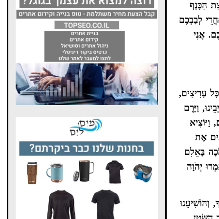
ִת הַכָּנָף
ֲרֵי לְבַבְכֶם
ֶם. אֲנִי
 כָּל עָרִיצִים,
ינוּ, וַיָּרֶם
 וַיּוֹצִיא
נִים אֶת
מֹכָה בָּאֵלִם
ְרוּ יְהֹוָה
, וְהוֹשִׁיעֵנוּ
 הַשָּׂטָן