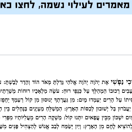
ְכִי נַפְשִׁי
אֶת יְהֹוָה יְהֹוָה אֱלֹהַי גָּדַלְתָּ מְּאֹד הוֹד וְהָדָר לָבָשְׁתָּ:
ם עָבִים רְכוּבוֹ הַמְהַלֵּךְ עַל כַּנְפֵי רוּחַ: עֹשֶׂה מַלְאָכָיו רוּחוֹת מְשָׁרְתָ
יתוֹ עַל הָרִים יַעַמְדוּ מָיִם: מִן גַּעֲרָתְךָ יְנוּסוּן מִן קוֹל רַעַמְךָ יֵחָפֵזוּ
בֹרוּן בַּל יְשׁוּבוּן לְכַסּוֹת הָאָרֶץ: הַמְשַׁלֵּחַ מַעְיָנִים בַּנְּחָלִים בֵּין הָר
ִם יִשְׁכּוֹן מִבֵּין עֳפָאיִם יִתְּנוּ קוֹל: מַשְׁקֶה הָרִים מֵעֲלִיּוֹתָיו מִפְּרִי מ
וֹצִיא לֶחֶם מִן הָאָרֶץ: וְיַיִן יְשַׂמַּח לְבַב אֱנוֹשׁ לְהַצְהִיל פָּנִים מִשָּׁ