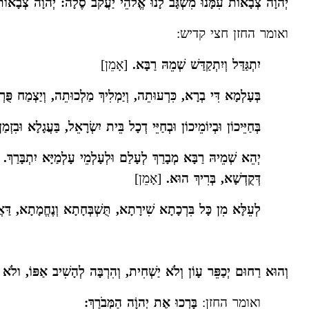
יְהֹוָה צְבָאוֹת עִמָּנוּ מִשְׂגָּב לָנוּ אֱלֹהֵי יַעֲקֹב סֶלָה: יְהֹוָה צְבָאוֹת 
ואומר החזן חצי קדיש:
יִתְגַּדַּל וְיִתְקַדַּשׁ שְׁמֵהּ רַבָּא.
[אָמֵן]
בְּעָלְמָא דִּי בְרָא, כִּרְעוּתֵה, וְיַמְלִיךְ מַלְכוּתֵה, וְיַצְמַח פֻּרְ
בְּחַיֵּיכוֹן וּבְיוֹמֵיכוֹן וּבְחַיֵּי דְכָל בֵּית יִשְׂרָאֵל, בַּעֲגָלָא וּבִזְ
יְהֵא שְׁמֵיהּ רַבָּא מְבָרַךְ לְעָלַם וּלְעָלְמֵי עָלְמַיָּא יִתְבָּרַךְ. וְיִש
דְּקֻדְשָׁא, בְּרִיךְ הוּא.
[אָמֵן]
לְעֵלָּא מִן כָּל בִּרְכָתָא שִׁירָתָא, תֻּשְׁבְּחָתָא וְנֶחֱמָתָא, דַּא
וְהוּא רַחוּם יְכַפֵּר עָוֹן וְלֹא יַשְׁחִית, וְהִרְבָּה לְהָשִׁיב אַפּוֹ, ולֹא יָ
ואומר החזן:
בָּרְכוּ אֶת יְהוָֹה הַמְּבֹרַךְ: