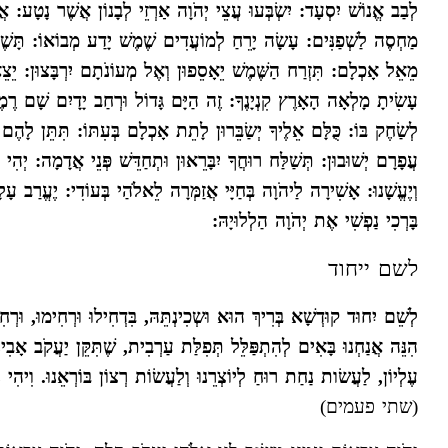
לְבַב אֱנוֹשׁ יִסְעָד: יִשְׂבְּעוּ עֲצֵי יְהֹוָה אַרְזֵי לְבָנוֹן אֲשֶׁר נָטָע: א
מַחְסֶה לַשְׁפַנִּים: עָשָׂה יָרֵחַ לְמוֹעֲדִים שֶׁמֶשׁ יָדַע מְבוֹאוֹ: תָּשֶׁת 
מֵאֵל אָכְלָם: תִּזְרַח הַשֶּׁמֶשׁ יֵאָסֵפוּן וְאֶל מְעוֹנֹתָם יִרְבָּצוּן: יֵצֵ
עָשִׂיתָ מָלְאָה הָאָרֶץ קִנְיָנֶךָ: זֶה הַיָּם גָּדוֹל וּרְחַב יָדָיִם שָׁם רֶמֶשׂ
לְשַׂחֶק בּוֹ: כֻּלָּם אֵלֶיךָ יְשַׂבֵּרוּן לָתֵת אָכְלָם בְּעִתּוֹ: תִּתֵּן לָהֶם יִ
עֲפָרָם יְשׁוּבוּן: תְּשַׁלַּח רוּחֲךָ יִבָּרֵאוּן וּתְחַדֵּשׁ פְּנֵי אֲדָמָה: יְהִי
וְיֶעֱשָׁנוּ: אָשִׁירָה לַיהֹוָה בְּחַיָּי אֲזַמְּרָה לֵאלֹהַי בְּעוֹדִי: יֶעֱרַב 
בָּרְכִי נַפְשִׁי אֶת יְהֹוָה הַלְלוּיָהּ:
לשם ייחוד
לְשֵׁם יִחוּד קוּדְשָׁא בְּרִיךְ הוּא וּשְכִינְתֵּהּ, בִּדְחִילוּ וּרְחִימוּ, וּר
הִנֵּה אֲנַחְנוּ בָּאִים לְהִתְפַּלֵּל תְּפִלַּת עַרְבִית, שֶׁתִּקֵּן יַעֲקֹב אָבִ
עֶלְיוֹן, לַעֲשׂות נַחַת רוּחַ לְיוֹצְרֵנוּ וְלַעֲשׂוֹת רְצוֹן בּוֹרְאֵנוּ. וִיהִי נֹ
(שתי פעמים)