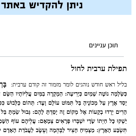
תוכן עניינים
תפילת ערבית לחול
בָּר
בליל ראש חודש נוהגים לומר מזמור זה קודם ערבית:
כַּשַּׂלְמָה נוֹטֶה שָׁמַיִם כַּיְרִיעָה: הַמְקָרֶה בַמַּיִם עֲלִיּוֹתָיו הַשָּׂ
יָסַד אֶרֶץ עַל מְכוֹנֶיהָ בַּל תִּמּוֹט עוֹלָם וָעֶד: תְּהוֹם כַּלְּבוּשׁ כִּסִּ
הָרִים יֵרְדוּ בְקָעוֹת אֶל מְקוֹם זֶה יָסַדְתָּ לָהֶם: גְּבוּל שַׂמְתָּ בַּל יַעֲ
יַשְׁקוּ כָּל חַיְתוֹ שָׂדָי יִשְׁבְּרוּ פְרָאִים צְמָאָם: עֲלֵיהֶם עוֹף הַשָּׁמַי
תִּשְׂבַּע הָאָרֶץ: מַצְמִיחַ חָצִיר לַבְּהֵמָה וְעֵשֶׂב לַעֲבֹדַת הָאָדָם לְה