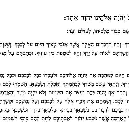
 יְהֹוָה אֱלֹהֵינוּ יְהֹוָה אֶחָד:
שֵּׁם כְּבוֹד מַלְכוּתוֹ, לְעוֹלָם וָעֶד:
. וְהָיוּ הַדְּבָרִים הָאֵלֶּה אֲשֶׁר אָנֹכִי מְצַוְּךָ הַיּוֹם עַל לְבָבֶךָ. וְשִׁנַּנְתָ
מֶךָ. וּקְשַׁרְתָּם לְאוֹת עַל יָדֶךָ וְהָיוּ לְטֹטָפֹת בֵּין עֵינֶיךָ. וּכְתַבְתָּם עַל מְזוּ
ַיּוֹם לְאַהֲבָה אֶת יְהֹוָה אֱלֹהֵיכֶם וּלְעָבְדוֹ בְּכָל לְבַבְכֶם וּבְכָל נַפְשְ
ֶךָ. וְנָתַתִּי עֵשֶׂב בְּשָׂדְךָ לִבְהֶמְתֶּךָ וְאָכַלְתָּ וְשָׂבָעְתָּ. הִשָּׁמְרוּ לָכֶם פ
 וְחָרָה אַף יְהֹוָה בָּכֶם וְעָצַר אֶת הַשָּׁמַיִם וְלֹא יִהְיֶה מָטָר וְהָאֲדָמ
ֵן לָכֶם. וְשַׂמְתֶּם אֶת דְּבָרַי אֵלֶּה עַל לְבַבְכֶם וְעַל נַפְשְׁכֶם וּקְשַׁרְ
כֶם לְדַבֵּר בָּם בְּשִׁבְתְּךָ בְּבֵיתֶךָ וּבְלֶכְתְּךָ בַדֶּרֶךְ וּבְשָׁכְבְּךָ וּבְקוּמֶ
ם עַל הָאֲדָמָה אֲשֶׁר נִשְׁבַּע יְהֹוָה לַאֲבֹתֵיכֶם לָתֵת לָהֶם כִּימֵי הַשָּׁמַיִם