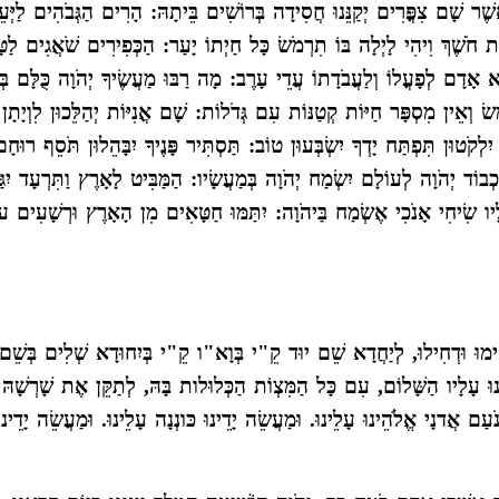
ֲשֶׁר שָׁם צִפֳּרִים יְקַנֵּנוּ חֲסִידָה בְּרוֹשִׁים בֵּיתָהּ: הָרִים הַגְּבֹהִים לַיּ
חֹשֶׁךְ וִיהִי לָיְלָה בּוֹ תִרְמֹשׂ כָּל חַיְתוֹ יָעַר: הַכְּפִירִים שֹׁאֲגִים לַטָּר
א אָדָם לְפָעֳלוֹ וְלַעֲבֹדָתוֹ עֲדֵי עָרֶב: מָה רַבּוּ מַעֲשֶׂיךָ יְהֹוָה כֻּלָּם בּ
 וְאֵין מִסְפָּר חַיּוֹת קְטַנּוֹת עִם גְּדֹלוֹת: שָׁם אֳנִיּוֹת יְהַלֵּכוּן לִוְיָתָן ז
לְקֹטוּן תִּפְתַּח יָדְךָ יִשְׂבְּעוּן טוֹב: תַּסְתִּיר פָּנֶיךָ יִבָּהֵלוּן תֹּסֵף רוּחָם 
 כְבוֹד יְהֹוָה לְעוֹלָם יִשְׂמַח יְהֹוָה בְּמַעֲשָׂיו: הַמַּבִּיט לָאָרֶץ וַתִּרְעָד יִגּ
עָלָיו שִׂיחִי אָנֹכִי אֶשְׂמַח בַּיהֹוָה: יִתַּמּוּ חַטָּאִים מִן הָאָרֶץ וּרְשָׁעִים 
ְחִימוּ וּדְחִילוּ, לְיַחֲדָא שֵׁם יוּד קֵ"י בְּוָא"ו קֵ"י בְּיִחוּדָא שְׁלִים בְּשֵׁם 
ינוּ עָלָיו הַשָּׁלוֹם, עִם כָּל הַמִּצְוֹת הַכְּלוּלות בָּהּ, לְתַקֵּן אֶת שָׁרְשָׁהּ
עַם אֲדנָי אֱלֹהֵינוּ עָלֵינוּ. וּמַעֲשֵׂה יָדֵינוּ כּונְנָה עָלֵינוּ. וּמַעֲשֵׂה יָדֵינוּ 