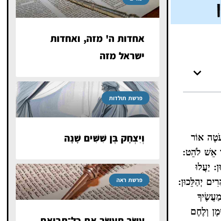
אחדות ה' מזה, ואחדות
ישראל מזה
פרשת תולדות
וְיִצְחָק בֶּן שִׁשִּׁים שָׁנָה
 עֹטֶה אוֹר
יו אֵשׁ לֹהֵט:
ן: יַעֲלוּ
פרשת ראה
ִים יְהַלֵּכוּן:
ַעֲשֶׂיךָ
מֶן וְלֶחֶם
עַשֵּׂר תְּעַשֵּׂר אֵת כׇּל־תְּבוּאַת