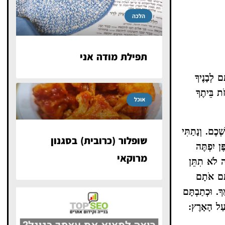
הלכה
תפילת מודה אני
ּם לְבָנֶיךָ
זֹת בֵּיתֶךָ
אוכל
ׁכֶם. וְנָתַתִּי
שופלור (כרובית) בסגנון
ֶּן יִפְתֶּה
מרוקאי
ָה לֹא תִתֵּן
תֶּם אֹתָם
ךָ. וּכְתַבְתָּם
 עַל הָאָרֶץ: