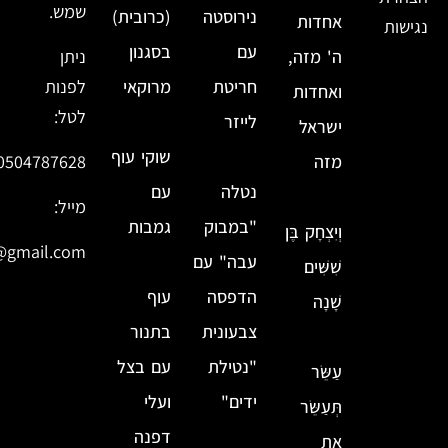
שמש.
נירוסטה
(כרובית)
אחדות
נגישות
עם
בסגנון
ה' מזה,
ניתן
חריטת
מרוקאי
לפנות
ואחדות
לטל:
לייזר
ישראל
שוקי עוף
מזה
0504787628
נטלה
עם
מייל:
"במבוק
גמבות
וְיִצְחָק בֶּן
@gmail.com
עבה" עם
שִׁשִּׁים
הדפסה
עוף
שָׁנָה
צבעונית
בתנור
"נטילת
עם בצל
עַשֵּׂר
ידים"
ועלי
תְּעַשֵּׂר
דפנה
אֵת