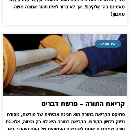
מַאֲמִינִם בה' אֱלֹקֵיכֶם', אך לא ברור לאיזו חוסר אמונה משה
מתכוון?
דביר פוראטי
קריאת התורה – פרשת דברים
פרויקט הקריאה בתורה הוא חגיגה אמיתית של מורשת, מסורת
ודיוק בלשון הקודש. הקריאה בתורה היא לא רק מצווה, אלא גם
חוויה שמחברת אותנו לשורשים העמוקים של העם היהודי. כאן