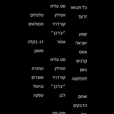
סט טלית
כׇּל־תְּבוּאַת
תפילין
פלפלים
זַרְעֶךָ
קורדרוי
ממולאים
"יברכך"
שְׁמַע
אפור
דג בקלה
יִשְׂרָאֵל:
מטוגן
אַתֶּם
סט טלית
קְרֵבִים
תפילין
החזרת
הַיּוֹם
קורדרוי
מוצרים
לַמִּלְחָמָה
"יברכך"
וביטול
לבן
עסקה
ואתם
הדבקים
תיק-תפ