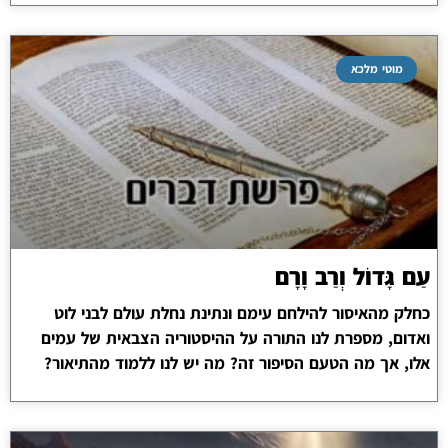
מוטי מלכא
עַם גָּדוֹל וְרַב וָרָם
כחלק מהאיסור להילחם עימם ונתינת נחלת עולם לבני לוט
ואדום, מספרת לנו התורה על ההיסטוריה הצבאית של עמים
אלו, אך מה הטעם הסיפור זה? מה יש לנו ללמוד מהתיאור?