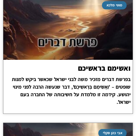
מוטי מלכא
ואשימם בראשיכם
בפרשת דברים מזכיר משה לבני ישראל שכאשר ביקש למנות
שופטים – 'וַאֲשִׂימֵם בְּרָאשֵׁיכֶם', דבר שנעשה הרבה לפני מינוי
יהושע. קידמה זו מלמדת על חשיבותה של החברה בעם
ישראל.
אבי כהן סקלי