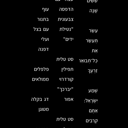
שִׁשִּׁים
הדפסה
עוף
שָׁנָה
צבעונית
בתנור
"נטילת
עם בצל
עַשֵּׂר
ידים"
ועלי
תְּעַשֵּׂר
דפנה
אֵת
סט טלית
כׇּל־תְּבוּאַת
תפילין
פלפלים
זַרְעֶךָ
קורדרוי
ממולאים
"יברכך"
שְׁמַע
אפור
דג בקלה
יִשְׂרָאֵל:
מטוגן
אַתֶּם
סט טלית
קְרֵבִים