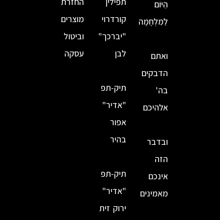
תפילין
החזרת
הַיּוֹם
קורדרוי
מוצרים
לַמִּלְחָמָה
"יברכך"
וביטול
לבן
עסקה
ואתם
הדבקים
תיק-תפ
בה'
"אדיר"
אלהיכם
אפור
בהיר
ובדבר
הזה
תיק-תפ
אינכם
"אדיר"
מאמינים
ירוק זית