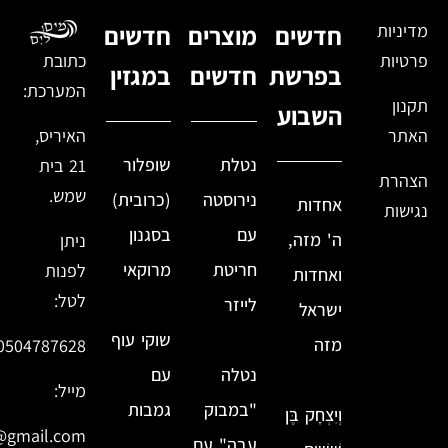
מדיניות
חדשים
מוצרים
חדשים
פרטיות
כתובת
בפרשת
חדשים
במגזין
המערכת:
תקנון
השבוע
האתר
האיריס,
נטלת
שופלור
21 בית
הצהרת
שמש.
נירוסטה
(כרובית)
אחדות
נגישות
עם
בסגנון
ה' מזה,
ניתן
חריטת
מרוקאי
לפנות
ואחדות
לטל:
לייזר
ישראל
שוקי עוף
מזה
0504787628
נטלה
עם
מייל:
"במבוק
גמבות
וְיִצְחָק בֶּן
@gmail.com
עבה" עם