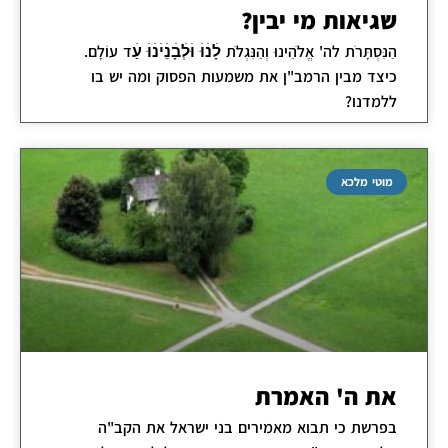
שגיאות מי יבין?
הַנִּסְתָּרֹת לה' אֱלֹהֵינוּ וְהַנִּגְלֹת לָׄנׄוּׄ וּׄלְׄבָׄנֵׄיׄנׄוּׄ עַׄד עוֹלָם.
כיצד מבין הרמב"ן את משמעות הפסוק ומה יש בו
ללמדנו?
מוטי מלכא
את ה' האמרת
בפרשת כי תבוא מאמירים בני ישראל את הקב"ה