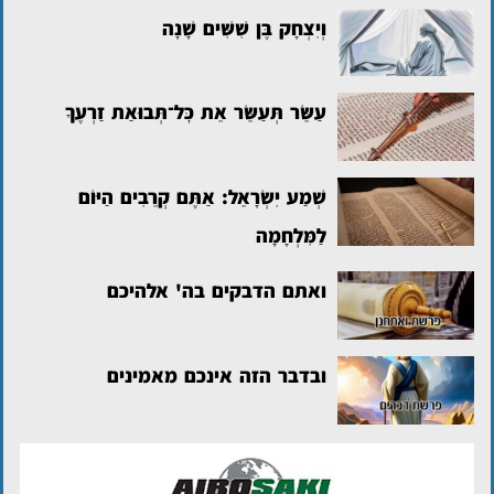
וְיִצְחָק בֶּן שִׁשִּׁים שָׁנָה
עַשֵּׂר תְּעַשֵּׂר אֵת כׇּל־תְּבוּאַת זַרְעֶךָ
שְׁמַע יִשְׂרָאֵל: אַתֶּם קְרֵבִים הַיּוֹם
לַמִּלְחָמָה
ואתם הדבקים בה' אלהיכם
ובדבר הזה אינכם מאמינים