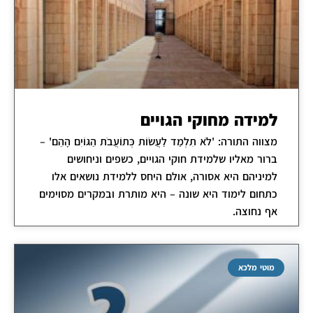
למידה מחוקי הגויים
מצווה התורה: 'לֹא תִלְמַד לַעֲשׂוֹת כְּתוֹעֲבֹת הַגּוֹיִם הָהֵם' –
ברור מאליו שלמידת חוקי הגויים, כשפים וניחושים
למיניהם היא אסורה, אולם היחס ללמידת נושאים אלו
כתחום לימוד היא שונה – היא מותרת ובמקרים מסוימים
אף נחוצה.
מוטי מלכא