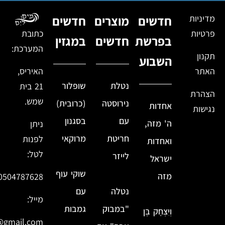
מדיניות
חדשים
מוצרים
חדשים
פרטיות
כתובת
בפרשת
חדשים
במגזין
המערכת:
תקנון
השבוע
האתר
האיריס,
נטלת
שופלור
21 בית
הצהרת
שמש.
נירוסטה
(כרובית)
אחדות
נגישות
עם
בסגנון
ה' מזה,
ניתן
חריטת
מרוקאי
לפנות
ואחדות
לטל:
לייזר
ישראל
שוקי עוף
מזה
0504787628
נטלה
עם
מייל:
"במבוק
גמבות
וְיִצְחָק בֶּן
@gmail.com