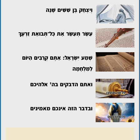
וְיִצְחָק בֶּן שִׁשִּׁים שָׁנָה
עַשֵּׂר תְּעַשֵּׂר אֵת כׇּל־תְּבוּאַת זַרְעֶךָ
שְׁמַע יִשְׂרָאֵל: אַתֶּם קְרֵבִים הַיּוֹם
לַמִּלְחָמָה
ואתם הדבקים בה' אלהיכם
ובדבר הזה אינכם מאמינים