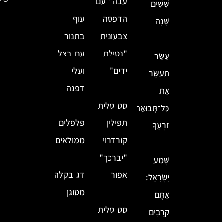
עבה" עם
שִׁשִּׁים
הדפסה
עוף
שָׁנָה
צבעונית
בתנור
"נטילת
עם בצל
עַשֵּׂר
ידים"
ועלי
תְּעַשֵּׂר
דפנה
אֵת
סט טלית
כׇּל־תְּבוּאַת
תפילין
פלפלים
זַרְעֶךָ
קורדרוי
ממולאים
"יברכך"
שְׁמַע
אפור
דג בקלה
יִשְׂרָאֵל:
מטוגן
אַתֶּם
סט טלית
קְרֵבִים