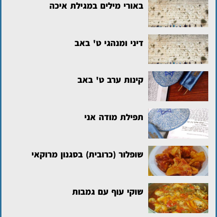
באורי מילים במגילת איכה
דיני ומנהגי ט' באב
קינות ערב ט' באב
תפילת מודה אני
שופלור (כרובית) בסגנון מרוקאי
שוקי עוף עם גמבות