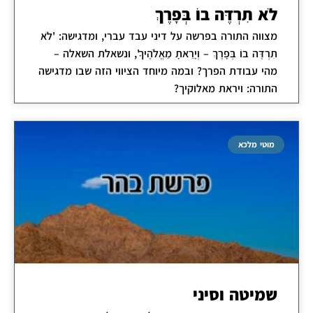
לֹא תִרְדֶּה בוֹ בְּפָרֶךְ
מצווה התורה בפרשה על דיני עבד עברי, ומדגישה: 'לֹא
תִרְדֶּה בוֹ בְּפָרֶךְ – וְיָרֵאתָ מֵאֱלֹהֶיךָ', ונשאלת השאלה –
מהי עבודת הפרך? ובמה מיוחד הציווי הזה שבו מדגישה
התורה: ויראת מאלוקיך?
מוטי מלכא
שמיטה וסיני