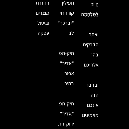
תפילין
החזרת
הַיּוֹם
קורדרוי
מוצרים
לַמִּלְחָמָה
"יברכך"
וביטול
לבן
עסקה
ואתם
הדבקים
תיק-תפ
בה'
"אדיר"
אלהיכם
אפור
בהיר
ובדבר
הזה
תיק-תפ
אינכם
"אדיר"
מאמינים
ירוק זית