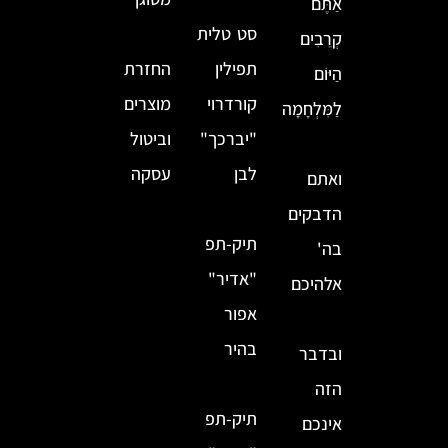
אַתֶּם
סט טלית
קְרֵבִים
תפילין
החזרת
הַיּוֹם
קורדרוי
מוצרים
לַמִּלְחָמָה
"יברכך"
וביטול
לבן
עסקה
ואתם
הדבקים
תיק-תפ
בה'
"אדיר"
אלהיכם
אפור
בהיר
ובדבר
הזה
תיק-תפ
אינכם