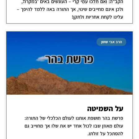
הקב"ה: וְאִם תֵּלְכוּ עִמִּי קֶרִי – העונשים באים 'במקרה',
ולכן אינם מחייבים שינוי, אך התורה באה ללמד להיפך –
עלינו לקחת אחריות ולתקן!
הרב אבי שושן
על השמיטה
פרשת בהר חושפת אותנו לעולם הכלכלי של התורה:
עולם מאוזן שבו לכול אחד יש את שלו אך מחוייב גם
להסתכל על זולתו.