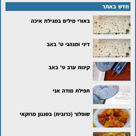
חדש באתר
באורי מילים במגילת איכה
דיני ומנהגי ט' באב
קינות ערב ט' באב
תפילת מודה אני
שופלור (כרובית) בסגנון מרוקאי