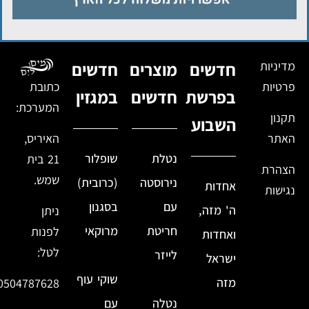
מדיניות
חדשים
מוצרים
חדשים
פרטיות
כתובת
בפרשת
חדשים
במגזין
המערכת:
תקנון
השבוע
האתר
האיריס,
נטלת
שופלור
21 בית
הצהרת
שמש.
נירוסטה
(כרובית)
אחדות
נגישות
עם
בסגנון
ה' מזה,
ניתן
חריטת
מרוקאי
לפנות
ואחדות
לטל:
לייזר
ישראל
שוקי עוף
מזה
0504787628
נטלה
עם