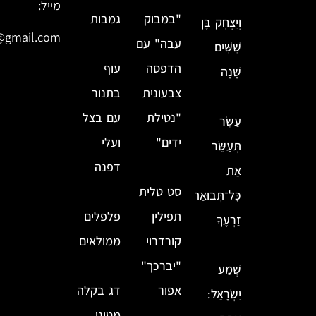
מייל:
"במבוק
גמבות
וְיִצְחָק בֶּן
@gmail.com
עבה" עם
שִׁשִּׁים
הדפסה
עוף
שָׁנָה
צבעונית
בתנור
"נטילת
עם בצל
עַשֵּׂר
ידים"
ועלי
תְּעַשֵּׂר
דפנה
אֵת
סט טלית
כׇּל־תְּבוּאַת
תפילין
פלפלים
זַרְעֶךָ
קורדרוי
ממולאים
"יברכך"
שְׁמַע
אפור
דג בקלה
יִשְׂרָאֵל:
מטוגן