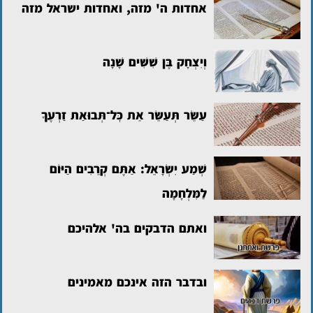
אחדות ה' מזה, ואחדות ישראל מזה
וְיִצְחָק בֶּן שִׁשִּׁים שָׁנָה
עַשֵּׂר תְּעַשֵּׂר אֵת כׇּל־תְּבוּאַת זַרְעֶךָ
שְׁמַע יִשְׂרָאֵל: אַתֶּם קְרֵבִים הַיּוֹם
לַמִּלְחָמָה
ואתם הדבקים בה' אלהיכם
ובדבר הזה אינכם מאמינים