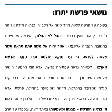
נושאי פרשת יתרו:
בסופה של פרשת שמות חוזר משה אל הקב"ה, כנראה חזרה אל הר
ה' בסיני, ושם טוען בפניו –
והצל לא הצלת,
והפרשה מסתיימת
בתשובת הקב"ה אליו:
(א) וַיֹּאמֶר יְהֹוָה אֶל מֹשֶׁה עַתָּה תִרְאֶה אֲשֶׁר
אֶעֱשֶׂה לְפַרְעֹה כִּי בְיָד חֲזָקָה יְשַׁלְּחֵם וּבְיָד חֲזָקָה יְגָרְשֵׁם
מֵאַרְצוֹ.
לכאורה נראה שפתיחת פרשת וארא הוא ההמשך הישיר
של אותו שיח- וכך רוב הפרשנים תופסים זאת, אולם עיון בפסוקים
מגלה שמדובר בהתגלות חדשה שמופיעה בתחילת פרשת וארא
(להרחבה על הנושא ניתן לעיין במאמרו של הרב אלחנן סמט-
נאום
ה' בראש הפרשה – מבנהו ומשמעותו
באתר דעת, ובספרו של הרב