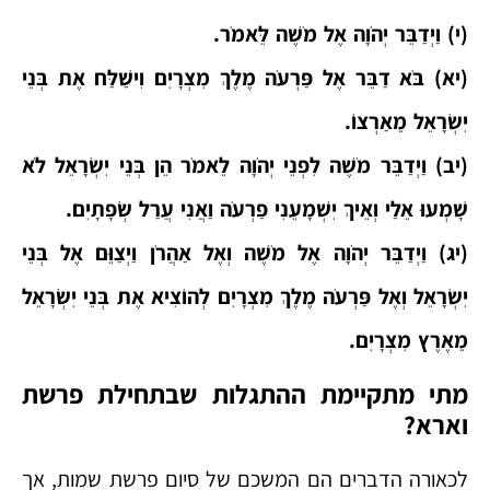
(י) וַיְדַבֵּר יְהֹוָה אֶל מֹשֶׁה לֵּאמֹר.
(יא) בֹּא דַבֵּר אֶל פַּרְעֹה מֶלֶךְ מִצְרָיִם וִישַׁלַּח אֶת בְּנֵי
יִשְׂרָאֵל מֵאַרְצוֹ.
(יב) וַיְדַבֵּר מֹשֶׁה לִפְנֵי יְהֹוָה לֵאמֹר הֵן בְּנֵי יִשְׂרָאֵל לֹא
שָׁמְעוּ אֵלַי וְאֵיךְ יִשְׁמָעֵנִי פַרְעֹה וַאֲנִי עֲרַל שְׂפָתָיִם.
(יג) וַיְדַבֵּר יְהֹוָה אֶל מֹשֶׁה וְאֶל אַהֲרֹן וַיְצַוֵּם אֶל בְּנֵי
יִשְׂרָאֵל וְאֶל פַּרְעֹה מֶלֶךְ מִצְרָיִם לְהוֹצִיא אֶת בְּנֵי יִשְׂרָאֵל
מֵאֶרֶץ מִצְרָיִם.
מתי מתקיימת ההתגלות שבתחילת פרשת
וארא?
לכאורה הדברים הם המשכם של סיום פרשת שמות, אך