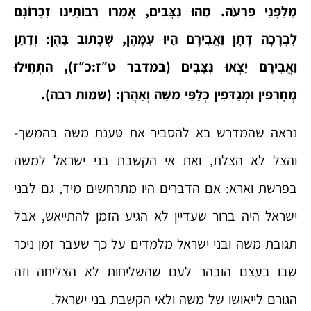
מִלִּפְנֵי פַּרְעֹה. מַהוּ נִצָּבִים, אָמְרוּ רַבּוֹתֵינוּ זִכְרוֹנָם
לִבְרָכָה דָּתָן וַאֲבִירָם הָיוּ עִמָּהֶן, שֶׁכָּתוּב בָּהֶן: וְדָתָן
וַאֲבִירָם יָצְאוּ נִצָּבִים (במדבר ט״ז:כ״ז), הִתְחִילוּ
מְחָרְפִין וּמְגַדְּפִין כְּלַפֵּי משֶׁה וְאַהֲרֹן: (שמות רבה).
נראה שהמדרש בא להסביר את טענת משה בהמשך-
והצל לא הצלת, ואת אי הקשבת בני ישראל למשה
בפרשת וארא: אם הדברים היו מתרחשים מיד, גם לבני
ישראל היה ברור שעדיין לא הגיע הזמן להתייאש, אבל
תגובת משה ובני ישראל מלמדים על כך שעבר זמן ניכר
שבו בעצם הובהר לעם שהשליחות לא הצליחה וזה
הגורם לייאושו של משה ולאי הקשבת בני ישראל.