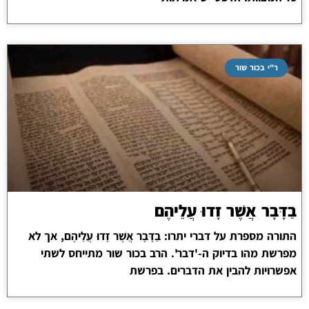
ר"י בכור שור
בַדָּבָר אֲשֶׁר זָדוּ עֲלֵיהֶם
התורה מספרת על דברי יתרו: בַדָּבָר אֲשֶׁר זָדוּ עֲלֵיהֶם, אך לא
מפרשת מהו בדיוק ה-'דבר'. הרב בכור שור מתייחס לשתי
אפשרויות להבין את הדברים. בפרשת