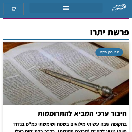
פרשת יתרו
אבי כהן סקלי
חיבור ערכי המביא להתרוממות
בתקופה שבה עשיתי מילואים בשטח ושימשתי כמ"פ בגדוד
הייתי מגיע לקפ"ק (קבוצת פקודות). בד"כ בקפ"קים כאלו