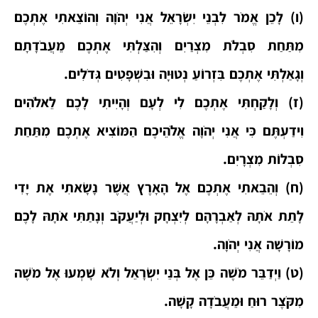
(ו) לָכֵן אֱמֹר לִבְנֵי יִשְׂרָאֵל אֲנִי יְהֹוָה וְהוֹצֵאתִי אֶתְכֶם
מִתַּחַת סִבְלֹת מִצְרַיִם וְהִצַּלְתִּי אֶתְכֶם מֵעֲבֹדָתָם
וְגָאַלְתִּי אֶתְכֶם בִּזְרוֹעַ נְטוּיָה וּבִשְׁפָטִים גְּדֹלִים.
(ז) וְלָקַחְתִּי אֶתְכֶם לִי לְעָם וְהָיִיתִי לָכֶם לֵאלֹהִים
וִידַעְתֶּם כִּי אֲנִי יְהֹוָה אֱלֹהֵיכֶם הַמּוֹצִיא אֶתְכֶם מִתַּחַת
סִבְלוֹת מִצְרָיִם.
(ח) וְהֵבֵאתִי אֶתְכֶם אֶל הָאָרֶץ אֲשֶׁר נָשָׂאתִי אֶת יָדִי
לָתֵת אֹתָהּ לְאַבְרָהָם לְיִצְחָק וּלְיַעֲקֹב וְנָתַתִּי אֹתָהּ לָכֶם
מוֹרָשָׁה אֲנִי יְהֹוָה.
(ט) וַיְדַבֵּר מֹשֶׁה כֵּן אֶל בְּנֵי יִשְׂרָאֵל וְלֹא שָׁמְעוּ אֶל מֹשֶׁה
מִקֹּצֶר רוּחַ וּמֵעֲבֹדָה קָשָׁה.