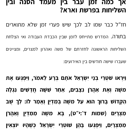
אך כמה זמן עבר בין מעמד הסנה ובין
השליחות בפרשת וארא?
חז"ל כבר שמו לב לכך שיש פערי זמן שלא מתוארים
בתורה.
המדרש מתייחס לזמן שבין הכבדת העבודה ואי הצלחת
השליחות הראשונה לחזרתם של משה ואהרון למצרים, ומציינים
שעברו שישה חודשים בין האירועים
:
וַיִּרְאוּ שֹׁטְרֵי בְנֵי יִשְׂרָאֵל אֹתָם בְּרָע לֵאמֹר, וַיִּפְגְּעוּ אֶת
משֶׁה וְאֶת אַהֲרֹן נִצָבִים, אַחַר שִׁשָּׁה חֳדָשִׁים נִגְלָה
הַקָּדוֹשׁ בָּרוּךְ הוּא עַל משֶׁה בְּמִדְיָן וְאָמַר לוֹ: לֵךְ שֻׁב
מִצְרָיִם (שמות ד׳:י״ט), בָּא משֶׁה מִמִּדְיָן וְאַהֲרֹן
מִמִּצְרָיִם, וַיִּפְגְּעוּ בָּהֶן שׁוֹטְרֵי יִשְׂרָאֵל כְּשֶׁהָיוּ יוֹצְאִין