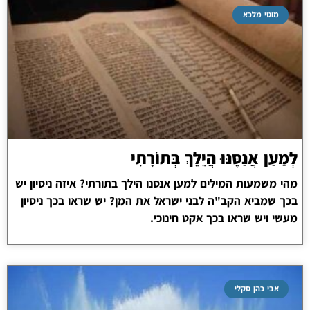
מוטי מלכא
לְמַעַן אֲנַסֶּנּוּ הֲיֵלֵךְ בְּתוֹרָתִי
מהי משמעות המילים למען אנסנו הילך בתורתי? איזה ניסיון יש
בכך שמביא הקב"ה לבני ישראל את המן? יש שראו בכך ניסיון
מעשי ויש שראו בכך אקט חינוכי.
אבי כהן סקלי