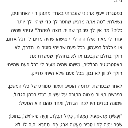
ביוב.
במסגרת ייעוץ ארגוני שעברתי באחד מתפקידיי האחרונים,
נשאלתי: "מה אתה מרגיש שחסר לך כדי שיהיו לך יותר
כלים? מה אין לך סביבך שהיית רוצה לפתח?" עניתי שהיה
עוזר לי מאוד אילו היה לידי מישהו שהיה מרים לי דגל אדום,
או מצלצל בפעמון, בכל פעם שהייתי סוטה מן הדרך, לא
הולך בתלם שקבענו או לא בתהליך שמשרת את
האסטרטגיה הכללית. מישהו שהיה מעיר לי בכל פעם שהייתי
הולך לכיוון לא נכון, בכל פעם שלא הייתי מדייק.
לאחר שבפרשת תרומה הופיע תיאור מפורט של כלי המשכן,
בפרשת תצווה מצווה התורה על עשיית בגדי הכהן הגדול.
שמונה בגדים היו לכהן הגדול, ואחד מהם הוא המעיל:
"וְעָשִׂיתָ אֶת-מְעִיל הָאֵפוֹד, כְּלִיל תְּכֵלֶת. וְהָיָה פִי-רֹאשׁוֹ, בְּתוֹכוֹ;
שָׂפָה יִהְיֶה לְפִיו סָבִיב מַעֲשֵׂה אֹרֵג, כְּפִי תַחְרָא יִהְיֶה-לּוֹ–לֹא