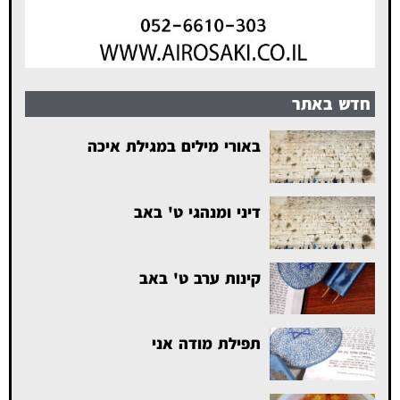
חדש באתר
באורי מילים במגילת איכה
דיני ומנהגי ט' באב
קינות ערב ט' באב
תפילת מודה אני