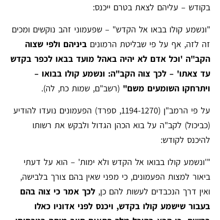
בקודש – עליהם לצאת בטרם ייכנס:
"ונשמע קולו בבאו אל הקדש" – שפעמוני זהב נוקשים ומכים
זה לזה, אף על פי שבליטת הרמונים
ביניהם ולפי שצוה
הקב"ה 'וכל אדם לא יהיה באהל מועד בבאו לכפר בקדש
עד צאתו' – לכך צוה הקב"ה: ונשמע קולו בבואו –
ויתרחקו השומעים משם"
(רשב"ם, שמות כח, לה).
על פי הרמב"ן (1194-1270, ספרד) הפעמונים נועדו להודיע
(כביכול) לקב"ה על בוא הכהן הגדול ולבקש את רשותו
להיכנס לקודש:
"'ונשמע קולו בבואו אל הקדש ולא ימות' – הוא על דעתי
ביאור למצות הפעמונים, כי מפני שאין בהם צורך בלבישה,
ואין דרך הנכבדים לעשות להם כן,
לכך אמר כי צוה בהם
בעבור שישמע קולו בקדש, ויכנס לפני אדוניו כאלו