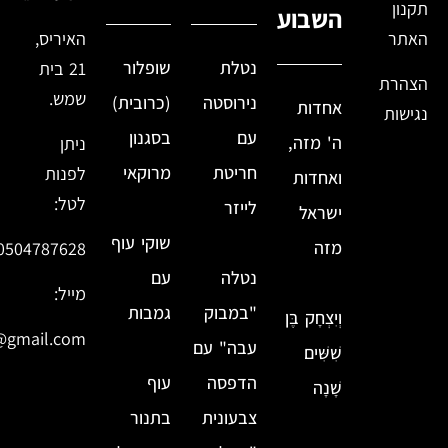
תקנון
השבוע
האתר
האיריס,
נטלת
שופלור
21 בית
הצהרת
שמש.
נירוסטה
(כרובית)
אחדות
נגישות
עם
בסגנון
ה' מזה,
ניתן
חריטת
מרוקאי
לפנות
ואחדות
לטל:
לייזר
ישראל
שוקי עוף
מזה
0504787628
נטלה
עם
מייל:
"במבוק
גמבות
וְיִצְחָק בֶּן
@gmail.com
עבה" עם
שִׁשִּׁים
הדפסה
עוף
שָׁנָה
צבעונית
בתנור