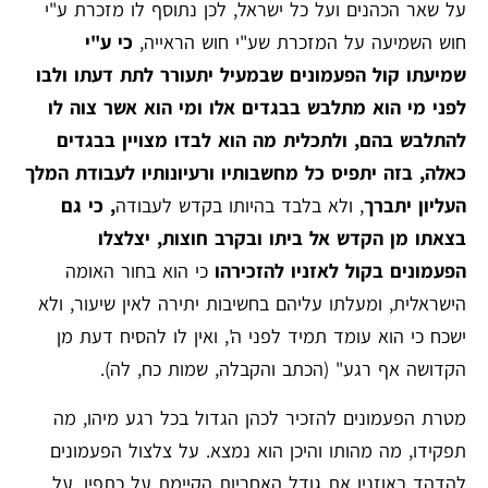
על שאר הכהנים ועל כל ישראל, לכן נתוסף לו מזכרת ע"י
חוש השמיעה על המזכרת שע"י חוש הראייה,
כי ע"י
שמיעתו קול הפעמונים שבמעיל יתעורר לתת דעתו ולבו
לפני מי הוא מתלבש בבגדים אלו ומי הוא אשר צוה לו
להתלבש בהם, ולתכלית מה הוא לבדו מצויין בבגדים
כאלה, בזה יתפיס כל מחשבותיו ורעיונותיו לעבודת המלך
העליון יתברך
, ולא בלבד בהיותו בקדש לעבודה
, כי גם
בצאתו מן הקדש אל ביתו ובקרב חוצות, יצלצלו
הפעמונים בקול לאזניו להזכירהו
כי הוא בחור האומה
הישראלית, ומעלתו עליהם בחשיבות יתירה לאין שיעור, ולא
ישכח כי הוא עומד תמיד לפני ה', ואין לו להסיח דעת מן
הקדושה אף רגע" (הכתב והקבלה, שמות כח, לה).
מטרת הפעמונים להזכיר לכהן הגדול בכל רגע מיהו, מה
תפקידו, מה מהותו והיכן הוא נמצא. על צלצול הפעמונים
להדהד באוזניו את גודל האחריות הקיימת על כתפיו, על