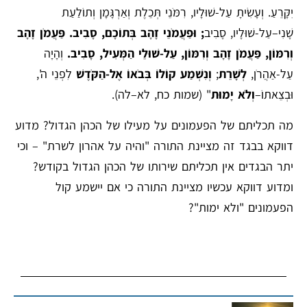
יִקָּרֵעַ. וְעָשִׂיתָ עַל-שׁוּלָיו, רִמֹּנֵי תְּכֵלֶת וְאַרְגָּמָן וְתוֹלַעַת
שָׁנִי–עַל-שׁוּלָיו, סָבִיב
; וּפַעֲמֹנֵי זָהָב בְּתוֹכָם, סָבִיב. פַּעֲמֹן זָהָב
וְרִמּוֹן, פַּעֲמֹן זָהָב וְרִמּוֹן, עַל-שׁוּלֵי הַמְּעִיל, סָבִיב.
וְהָיָה
עַל-אַהֲרֹן,
לְשָׁרֵת
;
וְנִשְׁמַע קוֹלוֹ בְּבֹאוֹ אֶל-הַקֹּדֶשׁ
לִפְנֵי ה',
וּבְצֵאתוֹ–
וְלֹא יָמוּת
" (שמות כח, לא–לה).
מה תכליתם של הפעמונים על מעילו של הכהן הגדול? מדוע
דווקא בבגד זה מציינת התורה "והיה על אהרון לשרת" – וכי
יתר הבגדים אין תכליתם שירותו של הכהן הגדול בקודש?
ומדוע דווקא עכשיו מציינת התורה כי אם יישמע קול
הפעמונים "ולא ימות"?