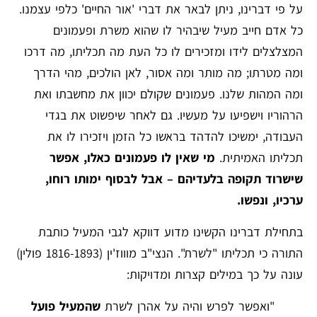
על פי דברינו, ניתן לבאר את דברי 'אור החיים' כלפי עצמנו.
כל אדם חייב מעיל שיבהיר לו שהוא משרת ופעמונים
המצלצלים לידו ומזכירים לו כל העת מה תכליתו, מה דרכו
ומה מטרתו; מה מותר ומה אסור, לאן הולכים, מהי הדרך
ומה המהות שלנו. פעמונים שקולם יכוון את מחשבתו ואת
הרהוריו וישפיעו על מעשיו. גם לאחר שיפשוט את בגדי
העבודה, ימשיכו להדהד בראשו כל הזמן ויזכירו לו את
תכליתו האמיתית.
מי שאין לו פעמונים כאלו, אפשר
שישרוד תקופה בלעדיהם – אבל לבסוף ימותו רוחו,
ערכיו, ונפשו.
בתחילת דברינו הקשינו מדוע דווקא לגבי המעיל כותבת
התורה כי תכליתו "לשרת". הנצי"ב מוווז'ין (1816-1893 פולין)
עונה על כך במילים קצרות ומדויקות:
"ואפשר לפרש והיה על אהרן לשרת
שהמעיל פועל