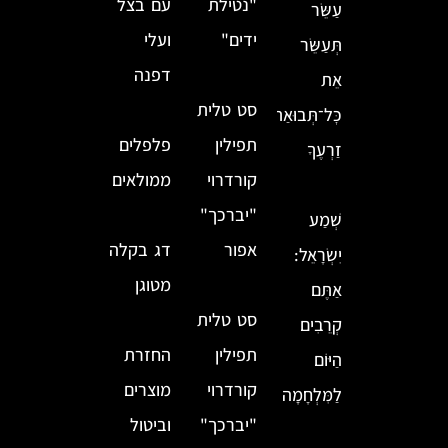
"נטילת
עם בצל
עַשֵּׂר
ידים"
ועלי
תְּעַשֵּׂר
דפנה
אֵת
סט טלית
כׇּל־תְּבוּאַת
תפילין
פלפלים
זַרְעֶךָ
קורדרוי
ממולאים
"יברכך"
שְׁמַע
אפור
דג בקלה
יִשְׂרָאֵל:
מטוגן
אַתֶּם
סט טלית
קְרֵבִים
תפילין
החזרת
הַיּוֹם
קורדרוי
מוצרים
לַמִּלְחָמָה
"יברכך"
וביטול