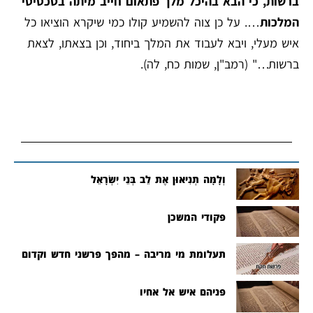
ברשות, כי הבא בהיכל מלך פתאום חייב מיתה בטכסיסי
המלכות
…. על כן צוה להשמיע קולו כמי שיקרא הוציאו כל
איש מעלי, ויבא לעבוד את המלך ביחוד, וכן בצאתו, לצאת
ברשות…" (רמב"ן, שמות כח, לה).
וְלָמָּה תְנִיאוּן אֶת לֵב בְּנֵי יִשְׂרָאֵל
פקודי המשכן
תעלומת מי מריבה – מהפך פרשני חדש וקדום
פניהם איש אל אחיו