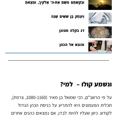
וּבִקַּשְׁתֶּם מִשָּׁם אֶת-ה' אֱלֹקיךָ, וּמָצָאתָ
וְיִצְחָק בֶּן שִׁשִּׁים שָׁנָה
דג בקלה מטוגן
והובא אל הכהן
ונשמע קולו – למי?
על פי הרשב"ם, רבי שמואל בן מאיר (1080-1160, צרפת),
תכלית הפעמונים היא להתריע על כניסת הכהן הגדול
לקודש. כיוון שעליו להיות לבדו, אם נמצאים כהנים אחרים