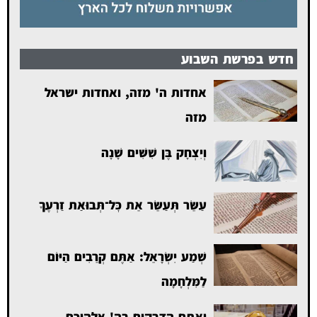
חדש בפרשת השבוע
אחדות ה' מזה, ואחדות ישראל
מזה
וְיִצְחָק בֶּן שִׁשִּׁים שָׁנָה
עַשֵּׂר תְּעַשֵּׂר אֵת כׇּל־תְּבוּאַת זַרְעֶךָ
שְׁמַע יִשְׂרָאֵל: אַתֶּם קְרֵבִים הַיּוֹם
לַמִּלְחָמָה
ואתם הדבקים בה' אלהיכם