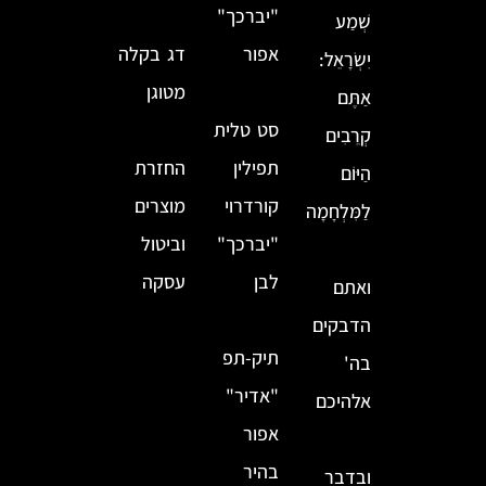
"יברכך"
שְׁמַע
אפור
דג בקלה
יִשְׂרָאֵל:
מטוגן
אַתֶּם
סט טלית
קְרֵבִים
תפילין
החזרת
הַיּוֹם
קורדרוי
מוצרים
לַמִּלְחָמָה
"יברכך"
וביטול
לבן
עסקה
ואתם
הדבקים
תיק-תפ
בה'
"אדיר"
אלהיכם
אפור
בהיר
ובדבר