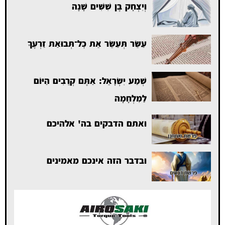
וְיִצְחָק בֶּן שִׁשִּׁים שָׁנָה
עַשֵּׂר תְּעַשֵּׂר אֵת כׇּל־תְּבוּאַת זַרְעֶךָ
שְׁמַע יִשְׂרָאֵל: אַתֶּם קְרֵבִים הַיּוֹם
לַמִּלְחָמָה
ואתם הדבקים בה' אלהיכם
ובדבר הזה אינכם מאמינים