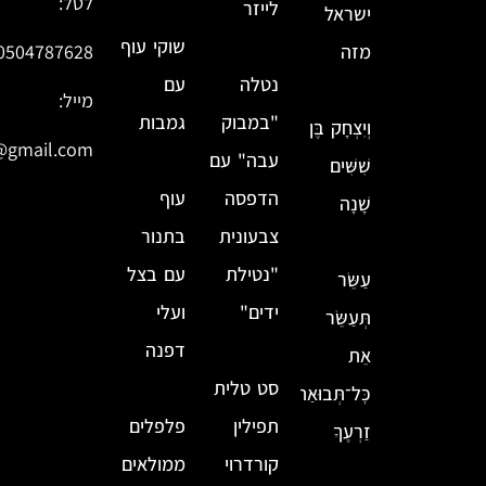
לטל:
לייזר
ישראל
שוקי עוף
מזה
0504787628
נטלה
עם
מייל:
"במבוק
גמבות
וְיִצְחָק בֶּן
@gmail.com
עבה" עם
שִׁשִּׁים
הדפסה
עוף
שָׁנָה
צבעונית
בתנור
"נטילת
עם בצל
עַשֵּׂר
ידים"
ועלי
תְּעַשֵּׂר
דפנה
אֵת
סט טלית
כׇּל־תְּבוּאַת
תפילין
פלפלים
זַרְעֶךָ
קורדרוי
ממולאים