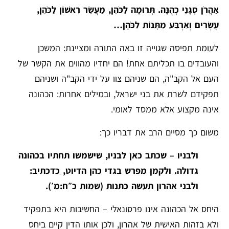
אַהֲרֹן סְגָנֵי כְהֻנָּה. תְּרוּמָה לַכֹּהֵן, מַעֲשֵׂר רִאשׁוֹן לַכֹּהֵן,
עֶשְׂרִים וְאַרְבַּע מַתָּנוֹת לַכֹּהֵן…
לעומת תפיסה שגוייה זו באה התורה ומציינת: המשכן
והעובדים בו תכליתם אחת! הם יחדיו מהווים את הקשר של
העם אל הקב"ה, הם שניהם צוו על ידי הקב"ה ושניהם
תפקידם לשרת את בני ישראל, ובמילים אחרות: הכהונה
אינה מקצוע אלא ממסד לאומי.
משום כך מסיים הרב את דבריו כך:
ולבניו – שכתב כאן לבניו, שישמשו תחתיו בכהונה
גדולה. ולקמן מפרש בגדי כהן הדיוט, כדכתיב:
ולבני אהרון תעשה כתנות (שמות כ״ח:מ׳).
היחס אל הכהונה אינו פרסונאלי – החשיבות היא בתפקיד
ולא בזהות האישית של אהרון, ולכן אותו הדין קיים ביחס