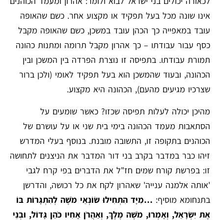
לכאורה יכולים בני ישראל לבוא ולומר: אהרון ומעמד הכוהנים
אינו שונה מכל בעל תפקיד או מקצוע אחר. כשם שהאופה
עובד במאפייה כך הכהן עובד במשכן, כשם שהאופה מקבל
כסף עבור עבודתו – כך אהרון מקבל תרומה ומתנות כהונה
תמורת עבודתו. בתפיסה זו נוצרת הפרדה בין המשכן ובין
הכהונה, ובעוד שהמשכן הוא בעל תפקיד לאומי (ולכן ברור
שצרכיו מגיעים מהעם), הכהונה היא מקצוע.
מהיכן יכולה לעלות תפיסה שכזו? כאשר שומעים על
הסתאבות מעמד הכהונה בימי בית שני או על עושרם של
הכוהנים בתקופה זו, התשובה מובנת. בנוסף בעלי המדרש
זיהו כבר במדבר בקרב בני דור המדבר את הניצנים לתחושה
זו: בפרשת קורח שמים חז"ל את הדברים בפי קרח לגבי
'אותה אלמנה ענייה' שאהרון לקח את כל רכושה, והדרשן
בתנחומא מוסיף:
…מִיָּד הִתְחִילוּ שׂוֹנְאֵי מֹשֶׁה לְהִתְגָּרוֹת בּוֹ
אֶת יִשְׂרָאֵל, וְאָמְרוּ, מֹשֶׁה מֶלֶךְ, וְאַהֲרֹן אָחִיו כֹּהֵן גָּדוֹל, וּבְנֵי