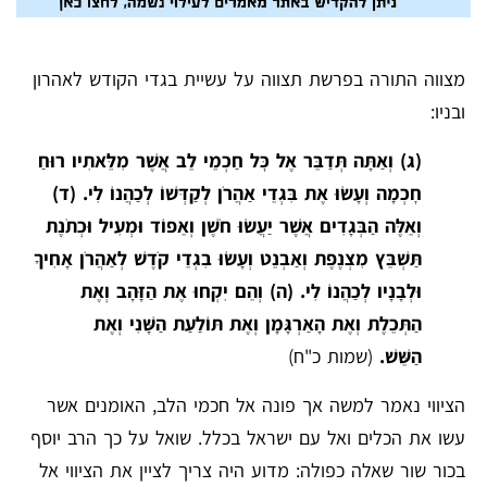
מצווה התורה בפרשת תצווה על עשיית בגדי הקודש לאהרון
ובניו:
(ג) וְאַתָּה תְּדַבֵּר אֶל כׇּל חַכְמֵי לֵב אֲשֶׁר מִלֵּאתִיו רוּחַ
חׇכְמָה וְעָשׂוּ אֶת בִּגְדֵי אַהֲרֹן לְקַדְּשׁוֹ לְכַהֲנוֹ לִי. (ד)
וְאֵלֶּה הַבְּגָדִים אֲשֶׁר יַעֲשׂוּ חֹשֶׁן וְאֵפוֹד וּמְעִיל וּכְתֹנֶת
תַּשְׁבֵּץ מִצְנֶפֶת וְאַבְנֵט וְעָשׂוּ בִגְדֵי קֹדֶשׁ לְאַהֲרֹן אָחִיךָ
וּלְבָנָיו לְכַהֲנוֹ לִי. (ה) וְהֵם יִקְחוּ אֶת הַזָּהָב וְאֶת
הַתְּכֵלֶת וְאֶת הָאַרְגָּמָן וְאֶת תּוֹלַעַת הַשָּׁנִי וְאֶת
הַשֵּׁשׁ.
(שמות כ"ח)
הציווי נאמר למשה אך פונה אל חכמי הלב, האומנים אשר
עשו את הכלים ואל עם ישראל בכלל. שואל על כך הרב יוסף
בכור שור שאלה כפולה: מדוע היה צריך לציין את הציווי אל