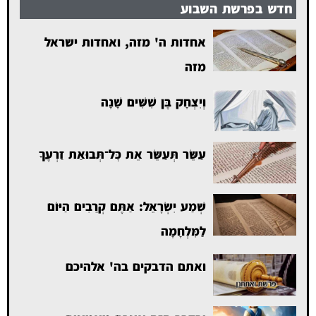
חדש בפרשת השבוע
אחדות ה' מזה, ואחדות ישראל
מזה
וְיִצְחָק בֶּן שִׁשִּׁים שָׁנָה
עַשֵּׂר תְּעַשֵּׂר אֵת כׇּל־תְּבוּאַת זַרְעֶךָ
שְׁמַע יִשְׂרָאֵל: אַתֶּם קְרֵבִים הַיּוֹם
לַמִּלְחָמָה
ואתם הדבקים בה' אלהיכם