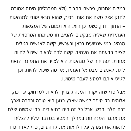
במלים אחרות, פרשת התרים (ולא המרגלים) היתה אמורה
לחזק אצל משה את אותו רכיב, שהוא תנאי יסודי למנהיגות
– החזון. חזון, כשמו כן הוא. הוא תמונה של המציאות
העתידית שאליה מבקשים להגיע. וזו משימתו המרכזית של
מנהיג. כמי שנטועים בכאן ובעכשיו, קשה לאנשים רגילים
לצייר בדעתם את העתיד. קשה להם לראות שיכול להיות
אחרת. תפקידה של מנהיגות הוא לצייר את התמונה הזאת.
לתת לאנשים מבט אל העתיד, אל מה שיכול להיות, וכך
לגייס אותם למסע לעבר מימושו.
אבל כדי שזה יקרה המנהיג צריך לראות למרחוק. עד כה,
אלוהים רק סיפר למשה שארץ כנען היא טובה ורחבה וארץ
זבת חלב ודבש, אבל כל זה היה בתיאוריה. כדי שמשה יצלח
את אתגר המנהיגות במהלך המסע במדבר עליו להצליח
לראות את הארץ. עליו לראות את קו הסיום, כדי לאזור כוח