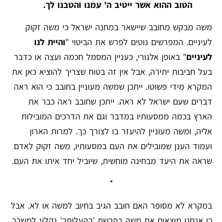
הטוב ההוא אשר ייטיב ה' עמנו והטבנו לך.
משה מבקש מחובב שיישאר במחנה ישראל כי משה זקוק
לעיניים. המפרשים נוטים לפרש את הביטוי "
והיית לנו
לעיניים
" באופן אלגורי, כעניין המסמל חכמה ועצה או כדבר
בעל חביבות יתירה, אבל אין זה בטוח שצריך להוציא כאן את
המקרא מידי פשוטו. ייתכן שמשה מעוניין בחובב כי הוא ראה
דברים שעם ישראל לא ראה. ייתכן שחובב ראה כבר את
הארץ בכמה ממסעותיו במדבר וגם את הדרכים המובילות
אליה, ומשה מעוניין להיעזר בו לצורך כך. למרות הארון
ועמוד הענן שמובילים את העם במסעותיו, משה זקוק לאדם
שראה את היעד מבחינה מוחשית, שיוביל יחד איתו את העם.
*
במקרא לא מסופר האם חובב הגיב בחיוב למשה או לא. אבל
כן אנחנו מוצאים את משה בפרשת 'בהעלותך' נקלע למשבר