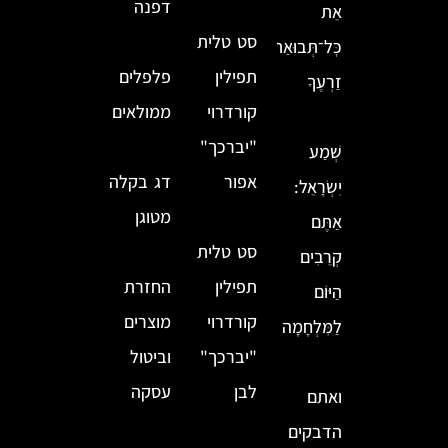
דפנה
אֵת
סט טלית
כׇּל־תְּבוּאַת
תפילין
פלפלים
זַרְעֶךָ
קורדרוי
ממולאים
"יברכך"
שְׁמַע
אפור
דג בקלה
יִשְׂרָאֵל:
מטוגן
אַתֶּם
סט טלית
קְרֵבִים
תפילין
החזרת
הַיּוֹם
קורדרוי
מוצרים
לַמִּלְחָמָה
"יברכך"
וביטול
לבן
עסקה
ואתם
הדבקים