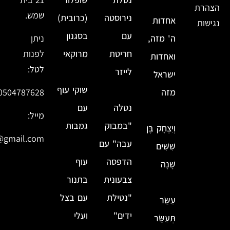
הצהרת
שמש.
נירוסטה
(כרובית)
אחדות
נגישות
עם
בסגנון
ה' מזה,
ניתן
חריטת
מרוקאי
לפנות
ואחדות
לטל:
לייזר
ישראל
שוקי עוף
מזה
0504787628
נטלה
עם
מייל:
"במבוק
גמבות
וְיִצְחָק בֶּן
@gmail.com
עבה" עם
שִׁשִּׁים
הדפסה
עוף
שָׁנָה
צבעונית
בתנור
"נטילת
עם בצל
עַשֵּׂר
ידים"
ועלי
תְּעַשֵּׂר