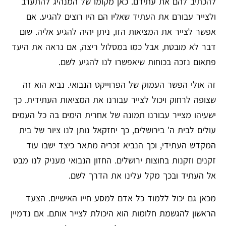
להכתיב להם את עתידם. כאן מקומו של המנהיג להתערב
ולצייר עבורם את העתיד שאליו הם היו רוצים להגיע. אם
אפשר לצייר את המציאות הזו, ניתן יהיה להגיע אליה. שום
דבר לא מובטח, אבל כמו במסלול ריצה, אם נראה את היעד
פתאום נזכה בכוחות שיאפשרו לנו להגיע לשם.
זה אולי הפשר העמוק של הפרוייקט הנבואי. נביא הוא זה
שצופה לרחוק ויכול לצייר עבורנו את המציאות העתידית. כך
ישעיהו מצייר עבורנו תמונה של אחרית הימים בה כל העמים
עולים לבית ה' בירושלים, כך יחזקאל נותן לנו ציור של בית
המקדש העתידי, וכך הנביא זכריה מתאר כיצד ישבו עוד
זקנים וזקנות בחוצות ירושלים. החזון הנבואי מעניק לנו מבט
אל העתיד ובכך מקל עלינו את הדרך לשם.
מכאן גם יכול ללמוד כל אדם למסע חייו האישיים. הצעד
הראשון להגשמת חלומות הוא היכולת לצייר אותם. אם נדמיין