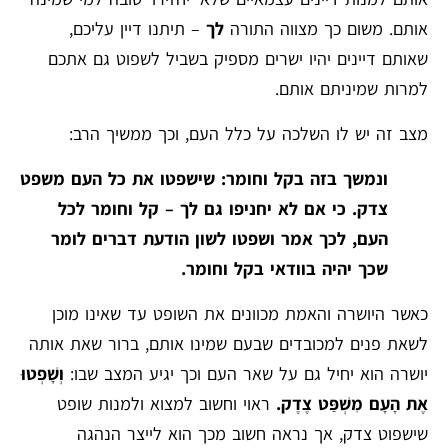
אותם. משום כך מצווה התורה
לך
– תיתנו דיין עליכם,
שאותם דיינים יהיו ישרים מספיק בשביל לשפוט גם אתכם
למרות שמיניתם אותם.
מצב זה יש לו השלכה על כלל העם, וכך ממשיך הרב:
ונמשך בזה בקל וחומר: שישפטו את כל העם משפט
צדק. כי אם לא יחניפו גם לך – קל וחומר לכל
העם, לכך אמר ושפטו לשון הודעת דברים לומר
שכך יהיה בוודאי בקל וחומר.
כאשר היושרה והאמת מכוונים את השופט עד שאינו מוכן
לשאת פנים למכובדים שבעם שמינו אותם, ברור שאת אותה
יושרה הוא יחיל גם על שאר העם וכך יגיע המצב שבו:
וְשָׁפְטוּ
אֶת הָעָם מִשְׁפַּט צֶדֶק.
ראוי וחשוב למצוא ולמנות שופט
שישפוט צדק, אך נראה חשוב מכך הוא לייצר הנהגה