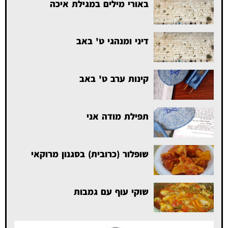
באורי מילים במגילת איכה
דיני ומנהגי ט' באב
קינות ערב ט' באב
תפילת מודה אני
שופלור (כרובית) בסגנון מרוקאי
שוקי עוף עם גמבות