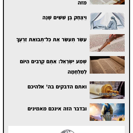
מזה
וְיִצְחָק בֶּן שִׁשִּׁים שָׁנָה
עַשֵּׂר תְּעַשֵּׂר אֵת כׇּל־תְּבוּאַת זַרְעֶךָ
שְׁמַע יִשְׂרָאֵל: אַתֶּם קְרֵבִים הַיּוֹם
לַמִּלְחָמָה
ואתם הדבקים בה' אלהיכם
ובדבר הזה אינכם מאמינים