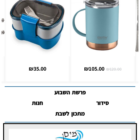
₪
35.00
₪
105.00
270.00
₪
120.0
פרשת השבוע
סידור
חנות
מתכון לשבת