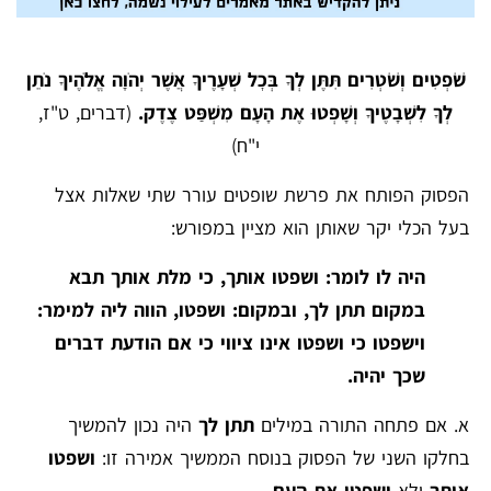
שֹׁפְטִים וְשֹׁטְרִים תִּתֶּן לְךָ בְּכׇל שְׁעָרֶיךָ אֲשֶׁר יְהֹוָה אֱלֹהֶיךָ נֹתֵן
לְךָ לִשְׁבָטֶיךָ וְשָׁפְטוּ אֶת הָעָם מִשְׁפַּט צֶדֶק.
(דברים, ט"ז,
י"ח)
הפסוק הפותח את פרשת שופטים עורר שתי שאלות אצל
בעל הכלי יקר שאותן הוא מציין במפורש:
היה לו לומר: ושפטו אותך, כי מלת אותך תבא
במקום תתן לך, ובמקום: ושפטו, הווה ליה למימר:
וישפטו כי ושפטו אינו ציווי כי אם הודעת דברים
שכך יהיה.
א. אם פתחה התורה במילים
תתן לך
היה נכון להמשיך
בחלקו השני של הפסוק בנוסח הממשיך אמירה זו:
ושפטו
אותך
ולא
ושפטו את העם.