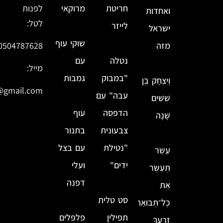
חריטת
מרוקאי
לפנות
ואחדות
לטל:
לייזר
ישראל
שוקי עוף
מזה
0504787628
נטלה
עם
מייל:
"במבוק
גמבות
וְיִצְחָק בֶּן
@gmail.com
עבה" עם
שִׁשִּׁים
הדפסה
עוף
שָׁנָה
צבעונית
בתנור
"נטילת
עם בצל
עַשֵּׂר
ידים"
ועלי
תְּעַשֵּׂר
דפנה
אֵת
סט טלית
כׇּל־תְּבוּאַת
תפילין
פלפלים
זַרְעֶךָ