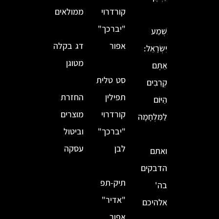
קורדרוי
ממולאים
"יברכך"
שְׁמַע
אפור
דג בקלה
יִשְׂרָאֵל:
מטוגן
אַתֶּם
סט טלית
קְרֵבִים
תפילין
החזרת
הַיּוֹם
קורדרוי
מוצרים
לַמִּלְחָמָה
"יברכך"
וביטול
לבן
עסקה
ואתם
הדבקים
תיק-תפ
בה'
"אדיר"
אלהיכם
אפור