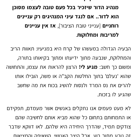
מנהיג הדור שיזכיר בכל פעם טובה לעצמו מסוכן
הוא לדור.. אם לנגד עיני המנהיגים רק עניינים
רוחניים
[ענייני טובת הציבור],
אז אין עניינים
למריבות ומחלוקות
.
הבעיה הגדולה במעשהו של קרח היא במניעיו: תאוות הריב
והמחלוקת, שנבעה מתוך ידיעתו ומתוך בקיאותו בתורה,
ומשום כך חשב:
מגיע לי!
הרצון להראות את עצמו, והתחושה
שהוא 'נעלם' בתוך החלטות הקב"ה או משה, הובילו אותו
להרים את נס המרד ולנסות להשיג בכוח את מה שחשב
שהגיע לו בזכות.
לא מעט פעמים אנו נתקלים באנשים אשר מעמדם, תפקידם
או התמחותם בתחום כל שהוא מביא אותם לחשיבה שהם
צודקים תמיד, שהדרך היחידה היא שלהם. לאו דווקא שדבר
זה נובע מתוך רוע, אבל היצר האנושי, השאיפה והמציאות,