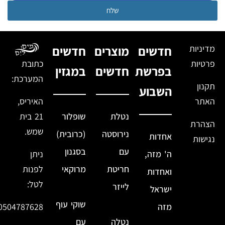
שלח
מדיניות
חדשים
מוצרים
חדשים
פרטיות
כתובת
בפרשת
חדשים
במגזין
המערכת:
תקנון
השבוע
האתר
האיריס,
נטלת
שופלור
21 בית
הצהרת
שמש.
נירוסטה
(כרובית)
אחדות
נגישות
עם
בסגנון
ה' מזה,
ניתן
חריטת
מרוקאי
לפנות
ואחדות
לטל:
לייזר
ישראל
שוקי עוף
מזה
0504787628
נטלה
עם