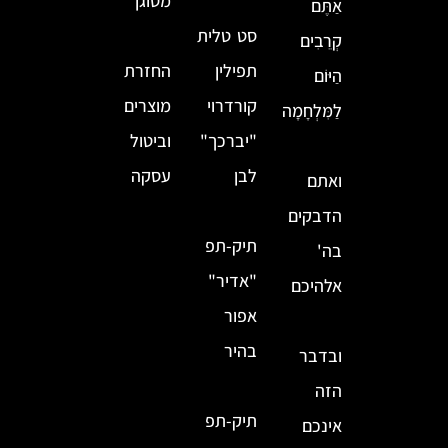
מטוגן
אַתֶּם
סט טלית
קְרֵבִים
תפילין
החזרת
הַיּוֹם
קורדרוי
מוצרים
לַמִּלְחָמָה
"יברכך"
וביטול
לבן
עסקה
ואתם
הדבקים
תיק-תפ
בה'
"אדיר"
אלהיכם
אפור
בהיר
ובדבר
הזה
תיק-תפ
אינכם