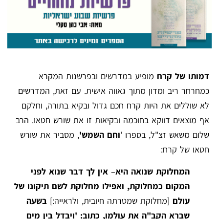
דמותו של קרח
מופיע במדרשים ובפרשנות המקרא
כמחרחר ריב ומדון מתוך גאווה אישית. עם זאת, המדרשים
לא שוללים את היות קרח חכם גדול ובקיא בתורה, וחלקם
אף מוצאים דווקא בחוכמה ובקיאות זו את שורש חטאו. הרב
שלום משאש זצ"ל, בספרו '
וחם השמש'
, מסביר את שורש
חטאו של קרח:
המחלוקת שנואה היא
–
אין לך דבר שנוא לפני
המקום כמחלוקת, ואפילו מחלוקת לשם תיקונו של
עולם
[מחלוקת שמטרתה חיובית, ולראייה:]
בשעה
שברא הקב"ה את עולמו, כתוב: 'ויבדל בין מים