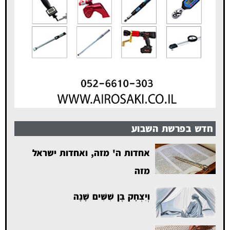
חדש בפרשת השבוע
אחדות ה' מזה, ואחדות ישראל
מזה
וְיִצְחָק בֶּן שִׁשִּׁים שָׁנָה