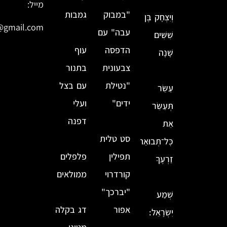
מייל:
"במבוק
גמבות
וְיִצְחָק בֶּן
@gmail.com
עבה" עם
שִׁשִּׁים
הדפסה
עוף
שָׁנָה
צבעונית
בתנור
"נטילת
עם בצל
עַשֵּׂר
ידים"
ועלי
תְּעַשֵּׂר
דפנה
אֵת
סט טלית
כׇּל־תְּבוּאַת
תפילין
פלפלים
זַרְעֶךָ
קורדרוי
ממולאים
"יברכך"
שְׁמַע
אפור
דג בקלה
יִשְׂרָאֵל: