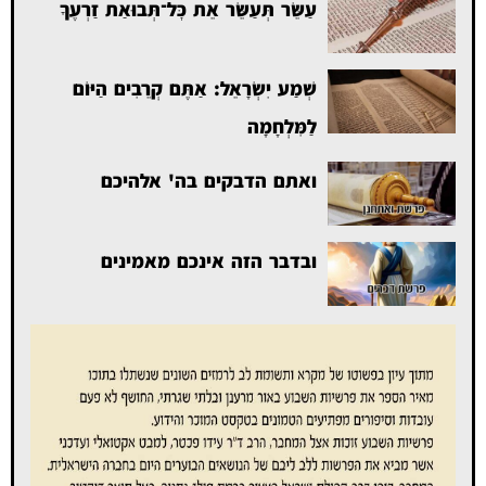
עַשֵּׂר תְּעַשֵּׂר אֵת כׇּל־תְּבוּאַת זַרְעֶךָ
שְׁמַע יִשְׂרָאֵל: אַתֶּם קְרֵבִים הַיּוֹם
לַמִּלְחָמָה
ואתם הדבקים בה' אלהיכם
ובדבר הזה אינכם מאמינים