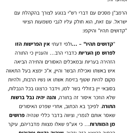
הרמב"ן מסכים עם דברי רש"י בנוגע לצורך בהקהלת עם
ישראל. עם זאת, הוא חולק עליו לגבי משמעות הציווי
"קדושים תהיו" והיקפו:
"
קדושים תהיו" – …
ולפי דעתי
אין הפרישות הזו
לפרוש מן העריות
כדברי הרב… והעניין כי התורה
הזהירה בעריות ובמאכלים האסורים והתירה הביאה
איש באשתו ואכילת הבשר והיין, א"כ ימצא בעל התאווה
מקום להיות שטוף בזימת אשתו או נשיו הרבות, ולהיות
בסובאי יין בזוללי בשר למו, וידבר כרצונו בכל הנבלות,
שלא הוזכר איסור זה בתורה,
והנה יהיה נבל ברשות
התורה
. לפיכך בא הכתוב, אחרי שפרט האיסורים
שאסר אותם לגמרי, וציווה בדבר כללי שנהיה
פרושים
מן המותרות
… כי אע"פ שאלו מצוות מדבריהם, עיקר
הכתוב בכיוצא בזה יזהיר,
שנהיה נקיים וטהורים