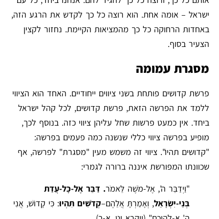
ישראל – אומה אחת. הוא רוצה כל כך לקדש את הרגע הזה,
באחדות הרחוקה כל כך מהמציאות הקיימת. נחזור לקצין
הצעיר בסוף.
מסגרת עמומה
פרשת קדושים פותחת בשני ציווים ייחודיים. האחד הוא הציווי
ללמד את הפרשה הזאת, פרשת קדושים, לכל קהל ישראל
ביחד. אין כמעט פרשות שחל עליהן ציווי כזה. בנוסף לכך,
מופיע בפרשה ציווי כללי שנשנה כמה פעמים בפרשה:
"קדושים תהיו". ציווי זה משמש מעין "מסגרת" לפרשה, אף
שכוונתו המפורשת איננה ברורה לגמרי:
"וַיְדַבֵּר ה', אֶל-מֹשֶׁה לֵּאמֹר
. דַּבֵּר אֶל-כָּל-עֲדַת
בְּנֵי-יִשְׂרָאֵל
, וְאָמַרְתָּ אֲלֵהֶם–
קְדֹשִׁים תִּהְיוּ
: כִּי קָדוֹשׁ, אֲנִי
ה' אֱ-לֹהֵיכֶם" (ויקרא יט, א-ב).