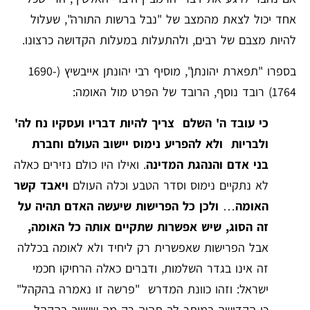
אחד יכול לצאת מהמצב של "נבל ברשות התורה", שעלול
להיות מצבם של רבים, ולהתעלות במעלות הקדושה כרצונו.
בספרו "תפארת יהונתן", מוסיף רבי יהונתן אייבשיץ (1690-
1764) רובד נוסף, הרובד של הפרט מול האומה:
כי עובד ה' השלם צריך להיות דבריו ועסקיו נח לה'
ולבריות ולא להפריע נימוס יישוב העולם וחברת
בני אדם והנהגת המדינה
. ואילו היו כולם נזירים כאלה
לא נתקיים נימוס וסדר הטבע וכלה העולם
ויאבד קשר
האומה
…
ולכן כל הפרישות שיעשה האדם תהיה על
זה הסוג, שיש אפשרות שתקיים אותה כל האומה,
אבל הפרישות שאפשרית רק ליחיד ולא לאומה בכללה
זה אינו בגדר השלמות, ודברים כאלה הרחיקו חכמי
ישראל: וזהו כוונת המדרש "פרשה זו נאמרה בהקהל"
כי הקדושה במותר לך תהיה רק מה ששייך בהקהל.