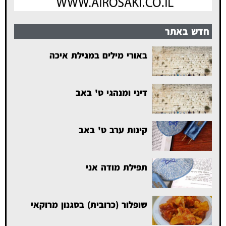
חדש באתר
באורי מילים במגילת איכה
דיני ומנהגי ט' באב
קינות ערב ט' באב
תפילת מודה אני
שופלור (כרובית) בסגנון מרוקאי