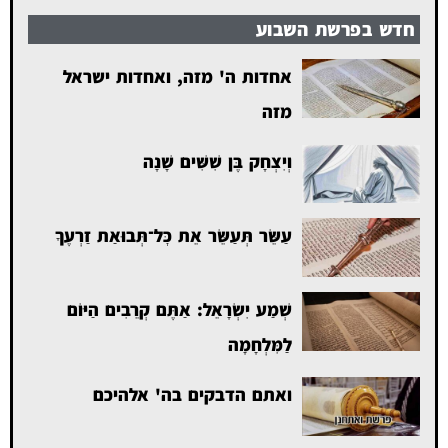
חדש בפרשת השבוע
אחדות ה' מזה, ואחדות ישראל
מזה
וְיִצְחָק בֶּן שִׁשִּׁים שָׁנָה
עַשֵּׂר תְּעַשֵּׂר אֵת כׇּל־תְּבוּאַת זַרְעֶךָ
שְׁמַע יִשְׂרָאֵל: אַתֶּם קְרֵבִים הַיּוֹם
לַמִּלְחָמָה
ואתם הדבקים בה' אלהיכם