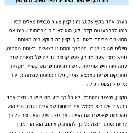
בערב אחד בקיץ 2005 נסע קצין צעיר מבסיס צאלים לכיוון
ביתו להתרעננות קלה. לא, הוא לא היה מהכוחות שפינו את
התושבים מביתם באותו קיץ. קצין זה דווקא היה מאותם
חיילים שגויסו לגיבוי המהלך והמתינו בצאלים. בצומת מסמיה,
ממש כחצי שעה מביתו, פגש קבוצה גדולה של מפונים שזה
עתה פונו (ויש אומרים: גורשו) מביתם שבגוש קטיף. רוקדים,
מחובקים ושרים באמצע צומת, גילו המפונים עוצמה אדירה
אל מול האומה כולה.
הקצין, שעמד והסתכל, לא כל כך ידע מה לעשות. מצד אחד
ברגעים אלו הוא מסמל את הכוחות שפועלים נגדם, הרי הוא
מהכוחות שאפשרו את הפינוי. אך מצד שני, הוא רוצה כל כך
להיות איתם. רוצה כל כך להתחבק איתם. הוא הרי מבין
אותם כל כך, ורוצה כל כך להגיד להם: אנחנו ביחד, כל עם