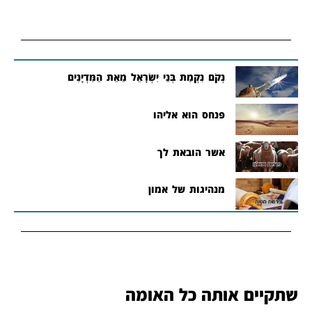
נְקֹם נִקְמַת בְּנֵי יִשְׂרָאֵל מֵאֵת הַמִּדְיָנִים
פנחס הוא אליהו
אשר הובאת לך
מנהיגות של אמון
שתקיים אותה כל האומה