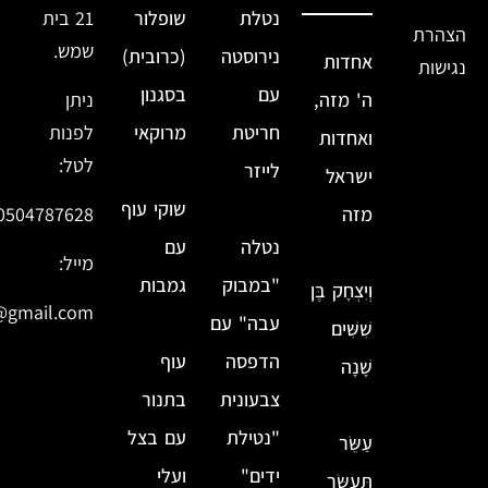
נטלת
שופלור
21 בית
הצהרת
שמש.
נירוסטה
(כרובית)
אחדות
נגישות
עם
בסגנון
ה' מזה,
ניתן
חריטת
מרוקאי
לפנות
ואחדות
לטל:
לייזר
ישראל
שוקי עוף
מזה
0504787628
נטלה
עם
מייל:
"במבוק
גמבות
וְיִצְחָק בֶּן
@gmail.com
עבה" עם
שִׁשִּׁים
הדפסה
עוף
שָׁנָה
צבעונית
בתנור
"נטילת
עם בצל
עַשֵּׂר
ידים"
ועלי
תְּעַשֵּׂר