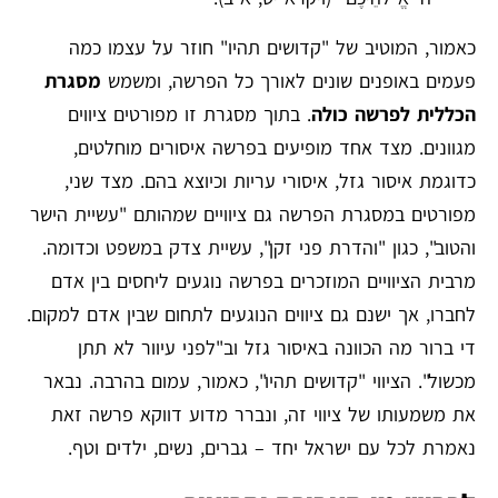
כאמור, המוטיב של "קדושים תהיו" חוזר על עצמו כמה
פעמים באופנים שונים לאורך כל הפרשה, ומשמש
מסגרת
הכללית לפרשה כולה
. בתוך מסגרת זו מפורטים ציווים
מגוונים. מצד אחד מופיעים בפרשה איסורים מוחלטים,
כדוגמת איסור גזל, איסורי עריות וכיוצא בהם. מצד שני,
מפורטים במסגרת הפרשה גם ציוויים שמהותם "עשיית הישר
והטוב", כגון "והדרת פני זקן", עשיית צדק במשפט וכדומה.
מרבית הציוויים המוזכרים בפרשה נוגעים ליחסים בין אדם
לחברו, אך ישנם גם ציווים הנוגעים לתחום שבין אדם למקום.
די ברור מה הכוונה באיסור גזל וב"לפני עיוור לא תתן
מכשול". הציווי "קדושים תהיו", כאמור, עמום בהרבה. נבאר
את משמעותו של ציווי זה, ונברר מדוע דווקא פרשה זאת
נאמרת לכל עם ישראל יחד – גברים, נשים, ילדים וטף.