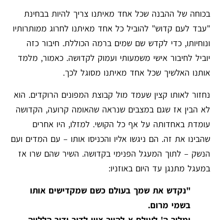
בכוחה של ההבנה שכל אחד מאיתנו צריך להיות בבחינת
"עבד לעם קדוש" להוביל כל אחד מאיתנו לחרוג ממותרותיו
ונוחיותו, כדי לקדש שם שמים ברמה הכוללת. חיבור כזה
יוביל לחיבור אישי משמעותי ועמוק לקדושה. כאמור, מלמד
אותנו האלשיך שכל אחד מאיתנו מסוגל לכך.
נחזור לאותו קצין שעמד מול קבוצת המפונים הרוקדים. הוא
לא הבין אז שגם במצבים שנראה שהאומה קרועה, הקדושה
עומדת באחדותה על אף כל הקושי. למזלו, היו אחרים
שהבינו את זה. הם ניגשו אליו והכניסו אותו – עם המדים ועם
הנשק – לתוך המעגל הפנימי בקדושה. השיר שהם שרו אז
במעגל מתנגן עד היום באוזניו:
"נקדש את שמך בעולם כשם שמקדישים אותו
בשמי מרום.
ימלוך ה' לעולם א-להייך ציון לדור ודור הללויה.