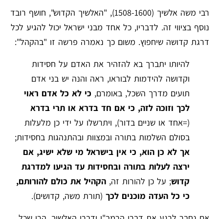
רבי משה אלשיך (1508-1600), "האלשיך הקדוש", חושף רובד
נוסף בציווי זה. לדבריו, כל אחד מבני ישראל יכול להגיע לכל
דרגת קדושה שיחפוץ. משום כך נאמרה פרשה זו "בהקהל":
להיותו יתברך בא להזהיר את האדם על חסידות
וקדושה להידמות לבוראו, ראה והנה יש בני אדם
תועים מדרך השכל, באומרם,
כי לא כל אדם ראוי
לכך וזוכה לזה, כי אם חד בדרא או תרי בדרא
(=אחד או שניים בדור), ויתרשלו על ידי כן מלעלות
בסולם השלמות בתורה ובמצוות ובהתנהגות בחסידות;
אך לא כן הוא, כי אין בישראל מי שלא ישיג, אם
ירצה לעלות בתורה ובחסידות עד הגיעו למדרגת
קדוש
; על כן להורות זה,
הקהיל את כולם להורותם,
כי כל העדה מוכנים לכך
(תורת משה, קדושים).
אם נחבר לרגע את דברי הרמב"ן ודברי האלשיך, הרי שכל