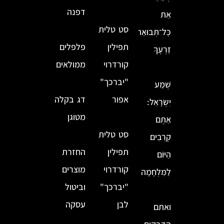
דפנה
אֵת
סט טלית
כׇּל־תְּבוּאַת
תפילין
פלפלים
זַרְעֶךָ
קורדרוי
ממולאים
"יברכך"
שְׁמַע
אפור
דג בקלה
יִשְׂרָאֵל:
מטוגן
אַתֶּם
סט טלית
קְרֵבִים
תפילין
החזרת
הַיּוֹם
קורדרוי
מוצרים
לַמִּלְחָמָה
"יברכך"
וביטול
לבן
עסקה
ואתם