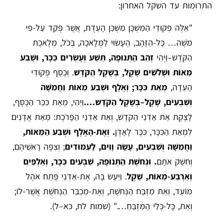
התרומות עד השקל האחרון:
"אֵלֶּה פְקוּדֵי הַמִּשְׁכָּן מִשְׁכַּן הָעֵדֻת, אֲשֶׁר פֻּקַּד עַל-פִּי
מֹשֶׁה… כָּל-הַזָּהָב, הֶעָשׂוּי לַמְּלָאכָה, בְּכֹל, מְלֶאכֶת
הַקֹּדֶשׁ–וַיְהִי
זְהַב הַתְּנוּפָה, תֵּשַׁע וְעֶשְׂרִים כִּכָּר, וּשְׁבַע
מֵאוֹת וּשְׁלֹשִׁים שֶׁקֶל, בְּשֶׁקֶל הַקֹּדֶשׁ
. וְכֶסֶף פְּקוּדֵי
הָעֵדָה,
מְאַת כִּכָּר; וְאֶלֶף וּשְׁבַע מֵאוֹת וַחֲמִשָּׁה
וְשִׁבְעִים, שֶׁקֶל–בְּשֶׁקֶל הַקֹּדֶש….
וַיְהִי, מְאַת כִּכַּר הַכֶּסֶף,
לָצֶקֶת אֵת אַדְנֵי הַקֹּדֶשׁ, וְאֵת אַדְנֵי הַפָּרֹכֶת: מְאַת אֲדָנִים
לִמְאַת הַכִּכָּר, כִּכָּר לָאָדֶן
.
וְאֶת-הָאֶלֶף וּשְׁבַע הַמֵּאוֹת,
וַחֲמִשָּׁה וְשִׁבְעִים, עָשָׂה וָוִים, לָעַמּוּדִים
; וְצִפָּה רָאשֵׁיהֶם,
וְחִשַּׁק אֹתָם
.
וּנְחֹשֶׁת הַתְּנוּפָה, שִׁבְעִים כִּכָּר, וְאַלְפַּיִם
וְאַרְבַּע-מֵאוֹת, שָׁקֶל
. וַיַּעַשׂ בָּהּ, אֶת-אַדְנֵי פֶּתַח אֹהֶל
מוֹעֵד, וְאֵת מִזְבַּח הַנְּחֹשֶׁת, וְאֶת-מִכְבַּר הַנְּחֹשֶׁת אֲשֶׁר-לוֹ;
וְאֵת, כָּל-כְּלֵי הַמִּזְבֵּחַ…." (שמות לח, כא–ל).