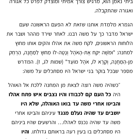
ביתי נאמן הוא, מרגיש צורך אמיתי ומוצדק לפרט כל אגורה
ואגורה שהתקבלה.
הגמרא מלמדת אותנו שזאת לא הפעם הראשונה שעם
ישראל מדבר כך על משה רבנו. לאחר שירד מההר ושבר את
הלוחות הראשונים, לקח משה את אהלו והקים אותו מחוץ
למחנה: "וּמֹשֶׁה יִקַּח אֶת-הָאֹהֶל וְנָטָה-לוֹ מִחוּץ לַמַּחֲנֶה, הַרְחֵק
מִן-הַמַּחֲנֶה, וְקָרָא לוֹ, אֹהֶל מוֹעֵד" (שמות לג, ז). המדרש
מספר שבכל בוקר בני ישראל היו מסתכלים על משה:
״כשהיה משה רוצה לצאת מן המחנה ללכת אל האוהל
היה
כל העם קם לכבודו והיו נצבים איש פתח אהלו
והביטו אחרי משה עד בואו האוהלה, שלא היו
יושבים עד שהיה נעלם מנגד
עיניהם והביטו אחרי
משה עד שהיה נכנס לאהלו… והרשעים שהיו ביניהם
היו מסתכלים בו בעין רעה בראותם גדולתו.
והיו