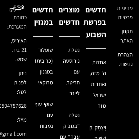
מדיניות
חדשים
מוצרים
חדשים
פרטיות
כתובת
בפרשת
חדשים
במגזין
המערכת:
תקנון
השבוע
האתר
האיריס,
נטלת
שופלור
21 בית
הצהרת
שמש.
נירוסטה
(כרובית)
אחדות
נגישות
עם
בסגנון
ה' מזה,
ניתן
חריטת
מרוקאי
לפנות
ואחדות
לטל:
לייזר
ישראל
שוקי עוף
מזה
0504787628
נטלה
עם
מייל:
"במבוק
גמבות
וְיִצְחָק בֶּן
@gmail.com
עבה" עם
שִׁשִּׁים