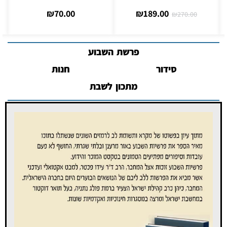
₪
70.00
₪
189.00
₪
270.00
פרשת השבוע
סידור
חנות
מתכון לשבת