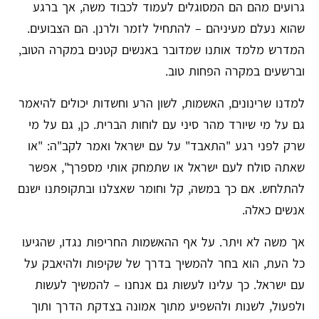
גרועים מהם הם המסוגלים לעמוד לכבוד משה, אך ברגע
שהוא נעלם מעיניהם – להתחיל לזמר ולרנן. הם הצבועים.
המדרש מלמד אותנו שמדובר באנשים קטנים במקרה הטוב,
וברשעים במקרה הפחות טוב.
למדנו שרינונים, האשמות, לשון הרע וחשדות יכולים להיאמר
גם על מי שיורד מהר סיני עם לוחות הברית. כן, גם על מי
שרק לפני רגע "התאבד" על עם ישראל ואמר לקב"ה: "או
שאתה סולח לעם ישראל או שתמחק אותי מספרך", אפשר
להתלחש. אם כך במשה, קל וחומר שאצלנו ובתקופתנו ישנם
אנשים כאלה.
אך משה לא ויתר. על אף ההאשמות החריפות נגדו, שהגיעו
כל העת, הוא בחר להמשיך בדרך של שקיפות ולהיאבק על
עם ישראל. כך עלינו לעשות גם אנחנו – להמשיך לעשות
ולפעול, לשנות ולהשפיע מתוך אמונה בצדקת הדרך ותוך