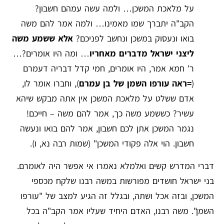
על מלאכת המשכן… ולמה עשה עמהם חשבון?
הקב"ה יתברך שמו מאמינו… ולמה אמר להם משה
בואו ונעסוק במשכן ונחשב לפניכם?
אלא ששמע משה
ליצני ישראל מדברים מאחריו
… ומה היו אומרים?…
ר' חמא אמר, היו אומרים, חמי קדל דבריה דעמרם
(
=ראה עורפו השמן של בן עמרם
), וחברו אומר לו,
אדם ששלט על מלאכת המשכן אין אתה מבקש שיהא
עשיר? כששמע משה כך, אמר להם משה – חייכם!
נגמר המשכן אתן לכם חשבון, אמר להם בואו ונעשה
חשבון. הוי אלה פקודי המשכן" (שמות רבה נא, ו).
דברי המדרש קשים ואלמלא נאמרו אי אפשר היה לאומרם.
בני ישראל חושדים מפורשות במשה רבנו שלקח מכספי
המשכן, ובזה אכל ושתה, ובגלל זה הגיע למצב של "עורפו
השמן". משה רבנו, האדם היחיד שעליו אמר הקב"ה בכל