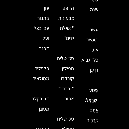
הדפסה
עוף
שָׁנָה
צבעונית
בתנור
"נטילת
עם בצל
עַשֵּׂר
ידים"
ועלי
תְּעַשֵּׂר
דפנה
אֵת
סט טלית
כׇּל־תְּבוּאַת
תפילין
פלפלים
זַרְעֶךָ
קורדרוי
ממולאים
"יברכך"
שְׁמַע
אפור
דג בקלה
יִשְׂרָאֵל:
מטוגן
אַתֶּם
סט טלית
קְרֵבִים
תפילין
החזרת