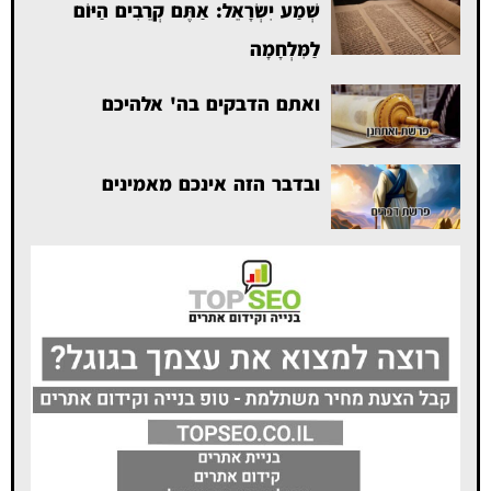
שְׁמַע יִשְׂרָאֵל: אַתֶּם קְרֵבִים הַיּוֹם
לַמִּלְחָמָה
ואתם הדבקים בה' אלהיכם
ובדבר הזה אינכם מאמינים