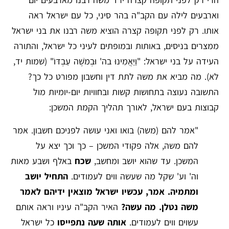
וארבעים לילה עם הקב"ה בהר סיני, כל עם ישראל ראה
אותו. רק לפני תקופה קצרה הוציא משה רבנו את בני ישראל
ממצרים בניסים, באותות ובמופתים לעיני כל ישראל, והתורה
העידה על בני ישראל: "וַיַּאֲמִינוּ בה' וּבְמֹשֶׁה עַבְדּוֹ" (שמות יד,
לא). מה מביא את משה לתת דין וחשבון מפורט כל כך?
התשובה נעוצה בתחושות קשות ובחוויות יום-יומיות מול
קבוצות בעם ישראל, לאורך תהליך הקמת המשכן:
"אמר להם (משה) בואו ואני עושה לפניכם חשבון. אמר
להם משה, אלה פקודי המשכן – כך וכך יצא על
המשכן. עד שהוא יושב ומחשב,
שכח
באלף ושבע מאות
וה' וע' שקל מה שעשה ווים לעמודים.
התחיל יושב
ומתמיה. אמר, עכשיו ישראל מוצאין ידיהם לאמר
משה נטלן. מה עשה?
האיר הקב"ה עיניו וראה אותם
עשוים ווים לעמודים.
אותה שעה נתפייסו
כל ישראל