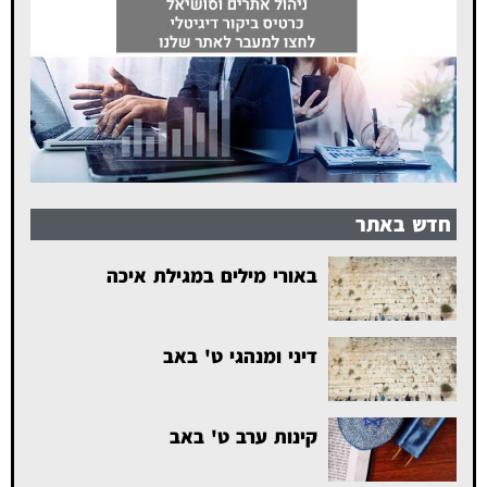
חדש באתר
באורי מילים במגילת איכה
דיני ומנהגי ט' באב
קינות ערב ט' באב