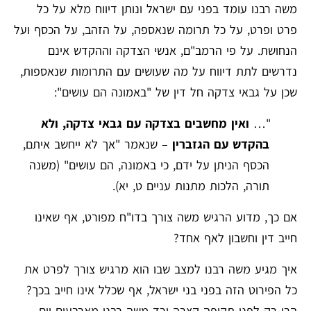
משה רבנו עומד בפני עם ישראל ונותן דיווח מלא על כל
פרט ופרט, על כל תרומה שנאספה, על הזהב, על הכסף ועל
הנחושת. על פי הרמב"ם, אנשי הצדקה וההקדש אינם
נדרשים לתת דיווח על מה שעושים עם התרומות שנאספות,
שכן על גבאי צדקה חל דין של "באמונה הם עושים":
"…
ואין מחשבים בצדקה עם גבאי צדקה, ולא
בהקדש עם הגזברין
– שנאמר "אך לא ייחשב איתם,
הכסף הניתן על ידם, כי באמונה, הם עושים" (משנה
תורה, הלכות מתנות עניים ט, יא).
אם כך, מדוע הרגיש משה צורך בדו"ח מפורט, אף שאינו
חייב דין וחשבון לאף אחד?
איך מגיע משה רבנו למצב שבו הוא מרגיש צורך לפרט את
כל הפירוט הזה בפני בני ישראל, אף שכלל אינו חייב בכך?
הרי רק לפני תקופה קצרה ירד משה רבנו מארבעים יום