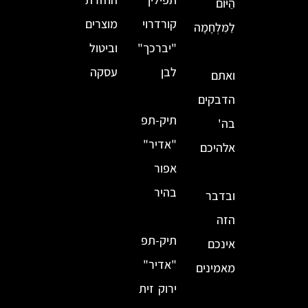
הַיּוֹם
קורדרוי
מוצרים
לַמִּלְחָמָה
"יברכך"
וביטול
לבן
עסקה
ואתם
הדבקים
תיק-תפ
בה'
"אדיר"
אלהיכם
אפור
בהיר
ובדבר
הזה
תיק-תפ
אינכם
"אדיר"
מאמינים
ירוק זית