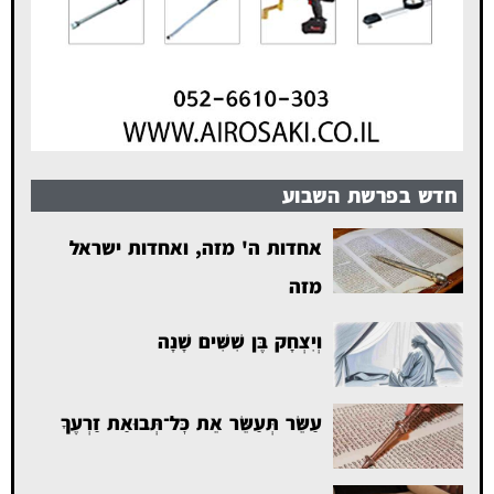
חדש בפרשת השבוע
אחדות ה' מזה, ואחדות ישראל
מזה
וְיִצְחָק בֶּן שִׁשִּׁים שָׁנָה
עַשֵּׂר תְּעַשֵּׂר אֵת כׇּל־תְּבוּאַת זַרְעֶךָ