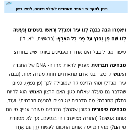
וַיֹּאמְרוּ הָבָה נִבְנֶה לָּנוּ עִיר וּמִגְדָּל וְרֹאשׁוֹ בַשָּׁמַיִם וְנַעֲשֶׂה
לָּנוּ שֵׁם פֶּן נָפוּץ עַל פְּנֵי כׇל הָאָרֶץ:
(בראשית, י"א, ד')
סיפור מגדל בבל הינו אחד המעניינים ביותר שיש בתורה:
מבחינה חברתית
מעניין לראות מהו ה- DNA של החברה
האנושית וכיצד בני אדם מתאחדים תחת מטרה אחת (נבנה
עיר ומגדל) ומהי הדינמיקה שמובילה לכך (פן נפוץ). כמובן
שהדבר גם מעלה שאלות כגון: האם הרצון האנושי הוא לחיות
כחלק מחברה? מה הדברים שגורמים להנעה חברתית? ועוד.
מבחינה סיפורית
כמובן שמהלך הדברים מעורר עניין: מי הם
אותם אנשים? (התורה מציינת: ויהי בנסעם.. אך לא מספרת
מי הם?) מהי המזימה אותם התכוונו לעשות (הֵן עַם אֶחָד