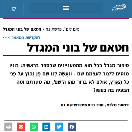
מים לים
/
פרשת נח
/
חטאם של בוני המגדל
להקדשת המאמר >>>
חטאם של בוני המגדל
סיפור מגדל בבל הוא מהמעניינים שבספר בראשית: בוניו
מנסים ליצור לעצמם שם - וְנַעֲשֶׂה לָּנוּ שֵׁם פֶּן נָפוּץ עַל פְּנֵי
כׇל הָאָרֶץ, אולם לא ברור מהו ה'שם', מה מטרתם ומה
הבעיה בה בעשו?
מוטי מלכא
,
ספר בראשית
פרשת נח