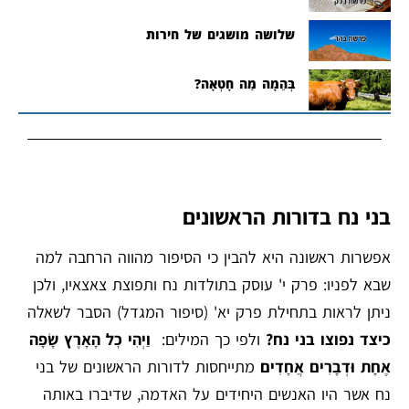
שלושה מושגים של חירות
בְּהֵמָה מַה חָטְאָה?
בני נח בדורות הראשונים
אפשרות ראשונה היא להבין כי הסיפור מהווה הרחבה למה
שבא לפניו: פרק י' עוסק בתולדות נח ותפוצת צאצאיו, ולכן
ניתן לראות בתחילת פרק יא' (סיפור המגדל) הסבר לשאלה
כיצד נפוצו בני נח?
ולפי כך המילים:
וַיְהִי כ
ל הָאָרֶץ שָׂפָה
אֶחָת וּדְבָרִים אֲחָדִים
מתייחסות לדורות הראשונים של בני
נח אשר היו האנשים היחידים על האדמה, שדיברו באותה