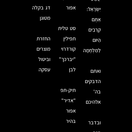
אפור
דג בקלה
יִשְׂרָאֵל:
מטוגן
אַתֶּם
סט טלית
קְרֵבִים
תפילין
החזרת
הַיּוֹם
קורדרוי
מוצרים
לַמִּלְחָמָה
"יברכך"
וביטול
לבן
עסקה
ואתם
הדבקים
תיק-תפ
בה'
"אדיר"
אלהיכם
אפור
בהיר
ובדבר