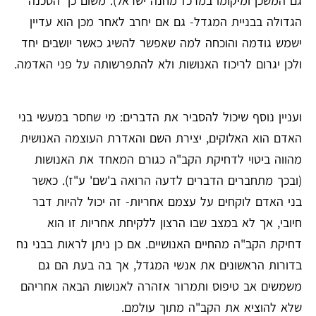
גם המשכן ומיקומו במרכז מחנה ישראל). משום כך הסכנה
הגדולה בבניית המגדל- גם אם יחרב לאחר מכן הוא עדיין
ישמש גודמה והוכחה למה שאפשר להשיג כאשר יושבים יחד
ולכן יגרום לריכוז האנושות ולא להתפרשותה על פני האדמה.
ועניין נוסף שיכול להסביר את הדברים: מי שחסר במעשי בני
האדם הוא האלוקים, יצירת השם והאדרת העוצמה האנושית
מהווה ביטוי לדחיקת הקב"ה כגורם המאחד את האנושות
(ובכך מתחברים הדברים לדעה הרואה ב'שם' ע"ז). כאשר
בני האדם לוקחים על עצמם אחריות- זה יכול להיות דבר
חיובי, אך לא במצב שבו הרצון ללקיחת אחריות זו הוא
דחיקת הקב"ה מהחיים האנושיים. אם כן ניתן לראות בבני נח
בדורות הראשונים את אנשי המגדל, אך בה בעת הם גם
משמשים אב טיפוס ותמרור אזהרה לאנושות הבאה אחריהם
שלא להוציא את הקב"ה מתוך עולמם.