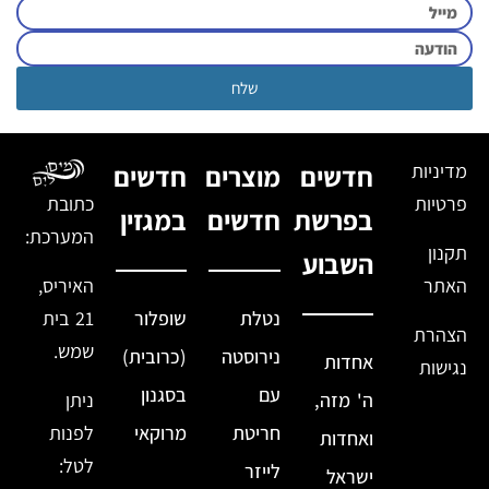
שלח
מדיניות
חדשים
מוצרים
חדשים
פרטיות
כתובת
בפרשת
חדשים
במגזין
המערכת:
תקנון
השבוע
האתר
האיריס,
נטלת
שופלור
21 בית
הצהרת
שמש.
נירוסטה
(כרובית)
אחדות
נגישות
עם
בסגנון
ה' מזה,
ניתן
חריטת
מרוקאי
לפנות
ואחדות
לטל:
לייזר
ישראל