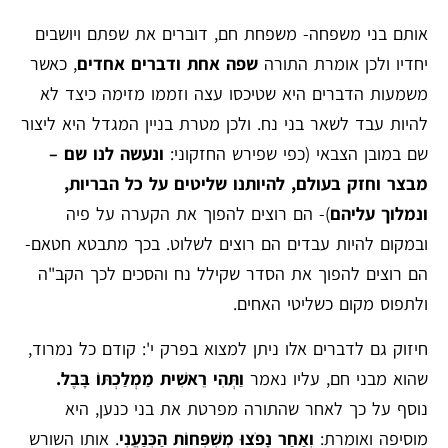
אותם בני משפחה- משפחת חם, דוברים את שפתם ויושבים
יחדיו ולכן אומרת התורה
שפה אחת ודברים אחדים
, כאשר
משמעות הדברים היא שטיכסו עצה וזממו מזימה כיצד לא
להיות עבד לשאר בני נח. ולכן מטרת בניין המגדל היא ליצור
שם במובן הצבאי (כפי שפירש החזקוני:
ונעשה לנו שם –
מבצר וחזק בעולם, להיותנו שליטים על כל הבריות,
ונמלוך עליהם
)- הם רוצים להפוך את הקערה על פיה
ובמקום להיות עבדים הם רוצים לשלוט. בכך מתבטא חטאם-
הם רוצים להפוך את הסדר שקילל נח והסכים לכך הקב"ה
ולתפוס מקום כשליטי האחים.
חיזוק גם לדברים אלו ניתן למצוא בפרק י': קודם כל נמרוד,
שהוא מבני חם, עליו נאמר
וַתְּהִי רֵאשִׁית מַמְלַכְתּוֹ בָּבֶל.
נוסף על כך לאחר שהתורה מפרטת את בני כנען, היא
מוסיפה ואומרת:
וְאַחַר נָפֹצוּ מִשְׁפְּחוֹת הַכְּנַעֲנִי
. אותו השורש