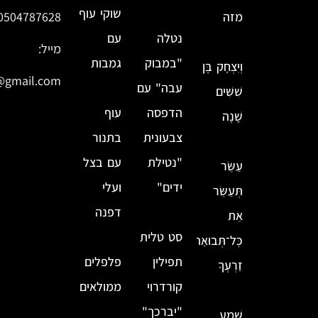
שוקי עוף
מזה
0504787628
נטלה
עם
מייל:
"במבוק
גמבות
וְיִצְחָק בֶּן
@gmail.com
עבה" עם
שִׁשִּׁים
הדפסה
עוף
שָׁנָה
צבעונית
בתנור
"נטילת
עם בצל
עַשֵּׂר
ידים"
ועלי
תְּעַשֵּׂר
דפנה
אֵת
סט טלית
כׇּל־תְּבוּאַת
תפילין
פלפלים
זַרְעֶךָ
קורדרוי
ממולאים
"יברכך"
שְׁמַע