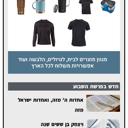
חדש בפרשת השבוע
אחדות ה' מזה, ואחדות ישראל
מזה
וְיִצְחָק בֶּן שִׁשִּׁים שָׁנָה