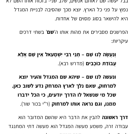
בבל יעשה שם לאותם אנשים, שלב שני- בזכות אותו השם לא
נפוץ על פני כל הארץ. יוצא מכך שהסיבה לבניית המגדל
היא להישאר בסוג מסוים של אחדות.
הפרשנים מסבירים את מהות אותו ה'
שם
' בשתי דרכים
עיקריות:
וְנַעֲשֶׂה לָנוּ שֵׁם – תָּנֵי רַבִּי יִשְׁמָעֵאל אֵין שֵׁם אֶלָּא
עֲבוֹדַת כּוֹכָבִים
(מדרש רבא).
ונעשה לנו שם – שיהא שם המגדל והעיר יוצא
למרחוק, שאם נלך לארץ המרחק נדע לשוב כאן.
שכל מי שנשאל לו הדרך יודעים, כי הכל ידברו
ממנו, וגם נראה אותו למרחוק
(ר"י בכור שור).
דרך ראשונה
להבין את הדבר היא שהשם המדובר הוא
עבודה זרה, משמע מעשה המגדל הוא מעשה דתי המתנגד