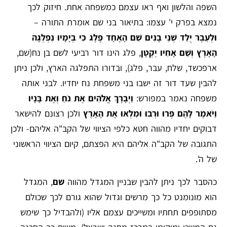
השפה והלשון ואף ראו עצמם כמשפחה אחת. חיזוק לכך
נמצא בפרק י' עצמו: בתיאור בני שם אומרת התורה –
וּלְעֵבֶר יֻלַּד שְׁנֵי בָנִים שֵׁם הָאֶחָד פֶּלֶג כִּי בְיָמָיו נִפְלְגָה
הָאָרֶץ וְשֵׁם אָחִיו י
קְטָן
, פלג הינו דור רביעי לשם בן נח(שם,
ארפכשד, שלח, עבר, פלג), ובדורו התפלגה הארץ, ולכן ניתן
להבין שעד דור זה ישבו בני משפחת נח יחדיו. לבני אותה
משפחה נאמר במפורש:
וַיְבָרֶךְ אֱלֹהִים אֶת נֹחַ וְאֶת בָּנָיו
וַיֹּאמֶר לָהֶם פְּרוּ וּרְבוּ וּמִלְאוּ אֶת הָאָרֶץ
ולכן רצונם להישאר
דבוקים יחדיו מהווה חטא כלפי הציווי של הקב"ה אליהם- ולכן
התגובה של הקב"ה אליהם היא הפצתם, קיום הציווי הראשוני
של ה'.
כהסבר לכך ניתן להבין שבניין המגדל מהווה
שם
, המגדל
הוא מונומנט כל כך מרשים וגדול שהוא גורם לכך שכולם
מסתופפים תחתיו ומשייכים עצמם אליו (ולהבדיל כך שימש