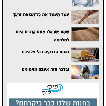
עַשֵּׂר תְּעַשֵּׂר אֵת כׇּל־תְּבוּאַת זַרְעֶךָ
שְׁמַע יִשְׂרָאֵל: אַתֶּם קְרֵבִים הַיּוֹם
לַמִּלְחָמָה
ואתם הדבקים בה' אלהיכם
ובדבר הזה אינכם מאמינים