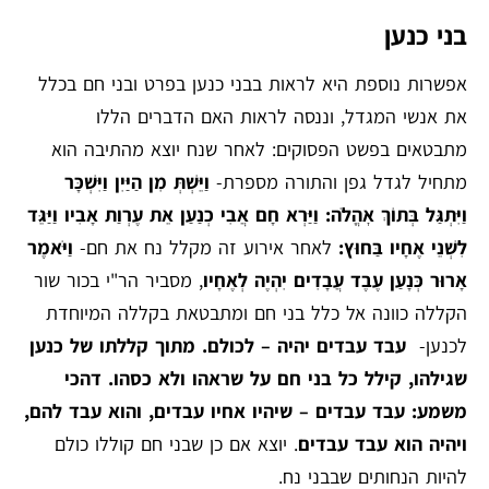
בני כנען
אפשרות נוספת היא לראות בבני כנען בפרט ובני חם בכלל
את אנשי המגדל, וננסה לראות האם הדברים הללו
מתבטאים בפשט הפסוקים: לאחר שנח יוצא מהתיבה הוא
מתחיל לגדל גפן והתורה מספרת-
וַיֵּשְׁתְּ מִן הַיַּיִן וַיִּשְׁכָּר
וַיִּתְגַּל בְּתוֹךְ א
הֳלֹה: וַיַּרְא חָם אֲבִי כְנַעַן אֵת עֶרְוַת אָבִיו וַיַּגֵּד
לִשְׁנֵי אֶחָיו בַּחוּץ:
לאחר אירוע זה מקלל נח את חם-
וַיֹּאמֶר
אָרוּר כְּנָעַן עֶבֶד עֲבָדִים יִהְיֶה לְאֶחָיו
, מסביר הר"י בכור שור
הקללה כוונה אל כלל בני חם ומתבטאת בקללה המיוחדת
לכנען-
עבד עבדים יהיה – לכולם. מתוך קללתו של כנען
שגילהו, קילל כל בני חם על שראהו ולא כסהו. דהכי
משמע: עבד עבדים – שיהיו אחיו עבדים, והוא עבד להם,
ויהיה הוא עבד עבדים
. יוצא אם כן שבני חם קוללו כולם
להיות הנחותים שבבני נח.