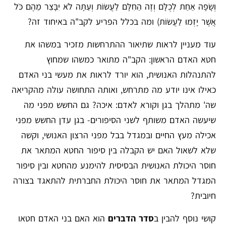
וְשָׂפָה אַחַת לְכֻלָּם וְזֶה הַחִלָּם לַעֲשׂוֹת וְעַתָּה לֹא יִבָּצֵר מֵהֶם כֹּל
אֲשֶׁר יָזְמוּ לַעֲשׂוֹת) ומה בכלל הפריע לקב"ה באיחוד זה?
עוד מעניין לראות שתיאור ההתרחשות מזכיר במשהו את
חטא האדם הראשון: הקב"ה מתואר כמשהו שמחוץ
להתנהלות האנושית, הוא יורד לראות את מעשי בני האדם
כאילו אינו יודע מה מתרחש, ואותה התחושה עולה מהקריאה
שה' מתהלך בגן וקורא לאדם: איכה? גם החשש מפני מה
שיעשה האדם משותף לשני הסיפורים- בגן עדן החשש מפני
אכילה מעץ החיים ובמגדל בבל מפני הרצון האנושי, וקשה
שלא לשאול האם יש הקבלה בין סיפור החטא המתאר את
חוסר היכולת האנושית הבסיסית להימנע מהחטא ובין סיפור
המגדל המתאר את חוסר היכולת החברתית להתאגד בצורה
חיובית?
קושי נוסף להבין ב
סדר הדברים
הוא האם בני האדם חטאו