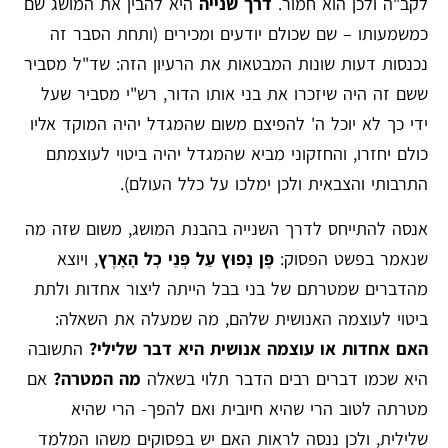
לקב"ה ולכן הוא חמור.
דרך שנייה
היא להבין את המושג שם
כמשמעותו – שם שכולם יודעים ומכירים (ותחת הסבר זה
נכנסות דעות שונות המבטאות את הרעיון הזה: שד"ל מסביר
ששם זה היה שיזכרו את בני אותו הדור, רש"י מסביר שעל
ידי כך לא יוכל ה' להפיצם משום שהמגדל יהיה המוקד אליו
כולם יחזרו, והחזקוני מביא שהמגדל יהיה ביטוי לעוצמתם
התרבותי והצבאית ולכן ימלכו על כלל העולם).
אנסה להתייחס לדרך השנייה בהבנת המושג, משום שזה מה
שנאמר בפשט הפסוק:
פֶּן נָפוּץ עַל פְּנֵי כׇל הָאָרֶץ
, ויוצא
מהדברים שמטרתם של בני בבל הייתה ליצור אחדות ולתת
ביטוי לעוצמה האנושית שלהם, מה שמעלה את השאלה:
האם אחדות או עוצמה אנושית היא דבר שלילי?
התשובה
היא שכמו דברים רבים הדבר תלוי בשאלה
מה המטרה?
אם
מטרתה לטוב הרי שהיא חיובית ואם להפך- הרי שהיא
שלילית, ולכן ננסה לראות האם יש בפסוקים משהו המלמד