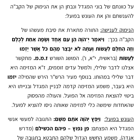
על כוונתם של בוני המגדל ונבחן הן את הנימוק של הקב"ה
להענשתם והן את העונש בפועל:
הנימוק לענישה:
התורה מתארת את סיבת מעשהו של
הקב"ה בכך:
וַ
יֹּ
אמֶר
יְ־הֹוָה
הֵן
עַם
אֶחָד
וְ
שָׂפָה
אַחַת
לְ
כֻ
לָּ
ם
וְזֶה הַחִלָּם לַעֲשׂוֹת וְעַתָּה לֹא יִבָּצֵר מֵהֶם כֹּל אֲשֶׁר יָזְמוּ
לַעֲשׂוֹת
(בראשית, י"א, ו'). המושג השורש
ז.מ.מ.
מתקשר
אצלנו לדבר שלילי, ולמשל עדים זוממים, ז"א המזימה היא
דבר שלילי במהותו. בנוסף מעיר הרש"ר הירש שהמילה
יזמו
היא בעבר, משמע המזימה קדמה לבניין המגדל ובנייתו היא
ביטוי להוצאת המזימה אל הפועל. והעולה מהפסוק
שהאחדות שימשה כלי למזימה שאותה ניסו להוציא לפועל.
העונש בפועל:
וַיָּפֶץ יְהֹוָה אֹתָם מִשָּׁם:
התגובה למעשי אנשי
המגדל היא הפצתם:
פן נפוץ – פיהם הכשילם
(מדרש
אגדה), משמע החשש הגדול שלהם התבטא בתגובה של