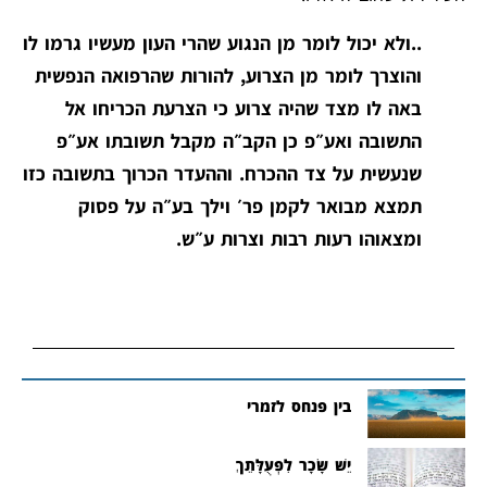
..ולא יכול לומר מן הנגוע שהרי העון מעשיו גרמו לו
והוצרך לומר מן הצרוע, להורות שהרפואה הנפשית
באה לו מצד שהיה צרוע כי הצרעת הכריחו אל
התשובה ואע״פ כן הקב״ה מקבל תשובתו אע״פ
שנעשית על צד ההכרח. וההעדר הכרוך בתשובה כזו
תמצא מבואר לקמן פר׳ וילך בע״ה על פסוק
ומצאוהו רעות רבות וצרות ע״ש.
בין פנחס לזמרי
יֵשׁ שָׂכָר לִפְעֻלָּתֵךְ