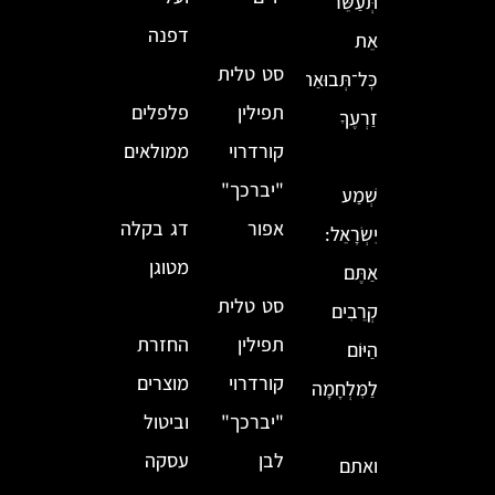
תְּעַשֵּׂר
דפנה
אֵת
סט טלית
כׇּל־תְּבוּאַת
תפילין
פלפלים
זַרְעֶךָ
קורדרוי
ממולאים
"יברכך"
שְׁמַע
אפור
דג בקלה
יִשְׂרָאֵל:
מטוגן
אַתֶּם
סט טלית
קְרֵבִים
תפילין
החזרת
הַיּוֹם
קורדרוי
מוצרים
לַמִּלְחָמָה
"יברכך"
וביטול
לבן
עסקה
ואתם