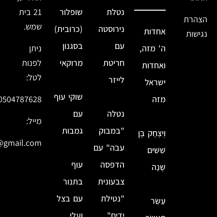
נטלת
שופלור
21 בית
הצהרת
שמש.
נירוסטה
(כרובית)
אחדות
נגישות
עם
בסגנון
ה' מזה,
ניתן
חריטת
מרוקאי
לפנות
ואחדות
לטל:
לייזר
ישראל
שוקי עוף
מזה
0504787628
נטלה
עם
מייל:
"במבוק
גמבות
וְיִצְחָק בֶּן
@gmail.com
עבה" עם
שִׁשִּׁים
הדפסה
עוף
שָׁנָה
צבעונית
בתנור
"נטילת
עם בצל
עַשֵּׂר
ידים"
ועלי