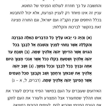
והתשובה על כך חוזרת לעולמו הפנימי של החוטא.
עניין זה אינו מיוחד רק לעניין הצרעת, אלא יכול להתבטא
בכלל היחסים שבין הקב"ה ועם ישראל, וגם התורה מציגה
זאת בהקשר לברכות והקללות:
(א) וְהָיָה כִי יָבֹאוּ עָלֶיךָ כׇּל הַדְּבָרִים הָאֵלֶּה הַבְּרָכָה
וְהַקְּלָלָה אֲשֶׁר נָתַתִּי לְפָנֶיךָ וַהֲשֵׁבֹתָ אֶל לְבָבֶךָ בְּכׇל
הַגּוֹיִם אֲשֶׁר הִדִּיחֲךָ יְהֹוָה אֱלֹהֶיךָ שָׁמָּה. (ב) וְשַׁבְתָּ עַד
יְהֹוָה אֱלֹהֶיךָ וְשָׁמַעְתָּ בְקֹלוֹ כְּכֹל אֲשֶׁר אָנֹכִי מְצַוְּךָ הַיּוֹם
אַתָּה וּבָנֶיךָ בְּכׇל לְבָבְךָ וּבְכׇל נַפְשֶׁךָ. (ג) וְשָׁב יְהֹוָה
אֱלֹהֶיךָ אֶת שְׁבוּתְךָ וְרִחֲמֶךָ וְשָׁב וְקִבֶּצְךָ מִכׇּל הָעַמִּים
אֲשֶׁר הֱפִיצְךָ יְהֹוָה אֱלֹהֶיךָ שָׁמָּה.
(דברים, ל', א – ג)
האירועים שעוברים על העם במישור הפיזי צריכים לעורר את
אותו תהליך שמתעורר אצל המצורע ולעורר את העם לתקן
את הגורם הפנימי שהביא להם. לעיתים קרובות כתוצאה