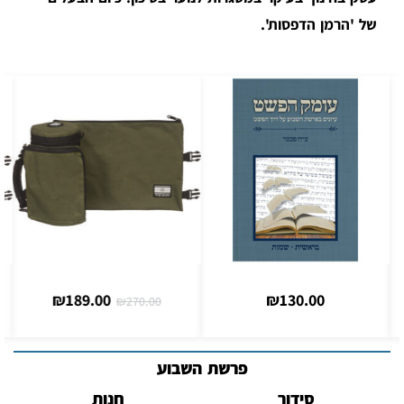
של 'הרמן הדפסות'.
₪
189.00
₪
130.00
₪
270.00
פרשת השבוע
סידור
חנות