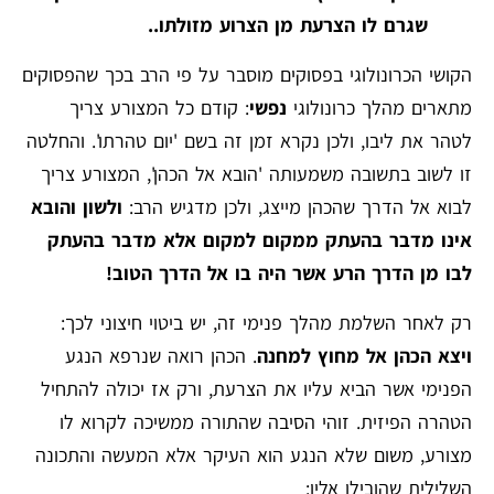
שגרם לו הצרעת מן הצרוע מזולתו..
הקושי הכרונולוגי בפסוקים מוסבר על פי הרב בכך שהפסוקים
מתארים מהלך כרונולוגי
נפשי
: קודם כל המצורע צריך
לטהר את ליבו, ולכן נקרא זמן זה בשם 'יום טהרתו'. והחלטה
זו לשוב בתשובה משמעותה 'הובא אל הכהן', המצורע צריך
לבוא אל הדרך שהכהן מייצג, ולכן מדגיש הרב:
ולשון והובא
אינו מדבר בהעתק ממקום למקום אלא מדבר בהעתק
לבו מן הדרך הרע אשר היה בו אל הדרך הטוב!
רק לאחר השלמת מהלך פנימי זה, יש ביטוי חיצוני לכך:
ויצא הכהן אל מחוץ למחנה
. הכהן רואה שנרפא הנגע
הפנימי אשר הביא עליו את הצרעת, ורק אז יכולה להתחיל
הטהרה הפיזית. זוהי הסיבה שהתורה ממשיכה לקרוא לו
מצורע, משום שלא הנגע הוא העיקר אלא המעשה והתכונה
השלילית שהובילו אליו: