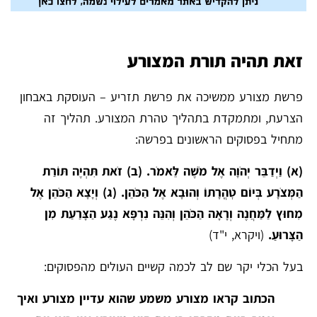
זאת תהיה תורת המצורע
פרשת מצורע ממשיכה את פרשת תזריע – העוסקת באבחון
הצרעת, ומתמקדת בתהליך טהרת המצורע. תהליך זה
מתחיל בפסוקים הראשונים בפרשה:
(א) וַיְדַבֵּר יְהֹוָה אֶל מֹשֶׁה לֵּאמֹר. (ב) זֹאת תִּהְיֶה תּוֹרַת
הַמְּצֹרָע בְּיוֹם טׇהֳרָתוֹ וְהוּבָא אֶל הַכֹּהֵן. (ג) וְיָצָא הַכֹּהֵן אֶל
מִחוּץ לַמַּחֲנֶה וְרָאָה הַכֹּהֵן וְהִנֵּה נִרְפָּא נֶגַע הַצָּרַעַת מִן
הַצָּרוּעַ.
(ויקרא, י"ד)
בעל הכלי יקר שם לב לכמה קשיים העולים מהפסוקים:
הכתוב קראו מצורע משמע שהוא עדיין מצורע ואיך