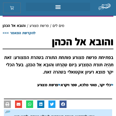
מים לים
/
פרשת מצורע
/
והובא אל הכהן
להקדשת המאמר >>>
והובא אל הכהן
בפתיחת פרשת מצורע פותחת התורה בטהרת המצורע: זֹאת
תִּהְיֶה תּוֹרַת הַמְּצֹרָע בְּיוֹם טׇהֳרָתוֹ וְהוּבָא אֶל הַכֹּהֵן. בעל הכלי
יקר מוצא רעיון אקטואלי בטהרה זאת.
כלי יקר
,
מוטי מלכא
,
ספר ויקרא
פרשת מצורע