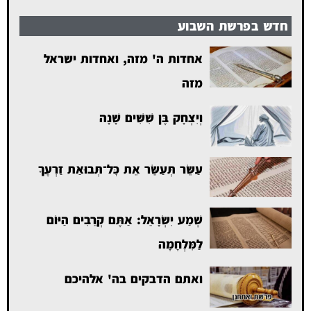
חדש בפרשת השבוע
אחדות ה' מזה, ואחדות ישראל
מזה
וְיִצְחָק בֶּן שִׁשִּׁים שָׁנָה
עַשֵּׂר תְּעַשֵּׂר אֵת כׇּל־תְּבוּאַת זַרְעֶךָ
שְׁמַע יִשְׂרָאֵל: אַתֶּם קְרֵבִים הַיּוֹם
לַמִּלְחָמָה
ואתם הדבקים בה' אלהיכם