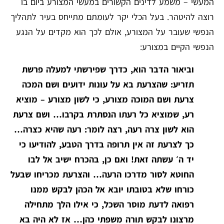
המעשי – משמע לדינים הקשורים במעשי המצורע ביום בו
רוצה להיטהר. בעל הכלי יקר לעומתם מתייחס בעיר לתהליך
הנפשי שעובר על המצורע, אולם לכך הוא מקדים על הנגע
הנפשי הקיים במצורע:
וביאור הדבר הוא, כדרך שפירשתי למעלה פרשת
תזריע: שהצרעת בא על עונות ידועים ושם המכה
צרעת ושם המוכה מצורע, כי לשון מצורע – מוציא
רע, שמוציא כל רעתו הנסתרת בקרבו… ושם צרעת
הוא לשון צרה רעה, רצה לומר: רעה שהיא כצרה…
כך לצרעת זה אין תרופה בדרך הטבע, להודיעו כי
יד ה׳ עשתה זאת! ואם כן, בהכרח ישיב אל לבו
החוטא לסור מדרכו הרעה… והצרעת מכריחו שבעל
כורחו שלא בטובתו יובא אל הכהן לבקש ממנו
רפואה לדעת מוסר השכל, כי אילו הלך מתחילה
מרצונו לבקש תורה משפתי כהן… אז לא היה בא