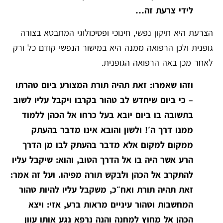
לידי צרעת זה…
הצרעת היא תיקון נפשי, חינוכי ופסיכולוגי המתבטא בצורה
גופנית ולכן הרפואה ממנה היא במישור הנפשי קודם כל ורק
לאחר מכן באה הרפואה הגופנית.
וזהו שאמרו: זאת תהיה תורת המצורע ביום טהרתו
– כי ביום שיחדש לב טהור בקרבו ויקבל עליו לשוב
בתשובה בו ביום יובא בעל כרחו אל הכהן ללמוד
ממנו דרך ה׳! ולשון והובא אינו מדבר בהעתק
ממקום למקום אלא מדבר בהעתק לבו מן הדרך
הרע אשר היה בו אל הדרך הטוב, והוא: שיקבל עליו
להתקרב אל הכהן ולבקש תורה מפיהו. ועל זה אמר:
זאת תהיה תורת ואח״כ, משקבל עליו להיות טהור
המחשבות וטהור עיניים מראות ברע, אזי: ויצא
הכהן אל מחוץ למחנה והנה נרפא נגע אותו עוון