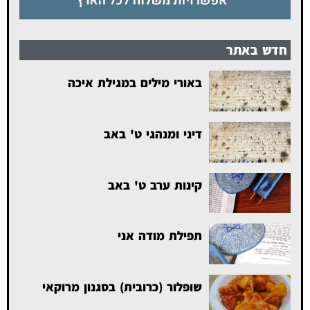
חדש באתר
באורי מילים במגילת איכה
דיני ומנהגי ט' באב
קינות ערב ט' באב
תפילת מודה אני
שופלור (כרובית) בסגנון מרוקאי