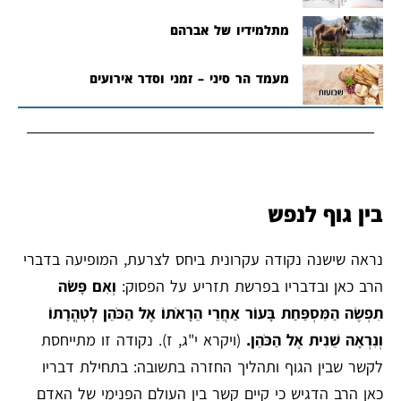
מתלמידיו של אברהם
מעמד הר סיני – זמני וסדר אירועים
בין גוף לנפש
נראה שישנה נקודה עקרונית ביחס לצרעת, המופיעה בדברי
הרב כאן ובדבריו בפרשת תזריע על הפסוק:
וְאִם פָּשֹׂה
תִפְשֶׂה הַמִּסְפַּחַת בָּעוֹר אַחֲרֵי הֵרָאֹתוֹ אֶל הַכֹּהֵן לְטׇהֳרָתוֹ
וְנִרְאָה שֵׁנִית אֶל הַכֹּהֵן.
(ויקרא י"ג, ז). נקודה זו מתייחסת
לקשר שבין הגוף ותהליך החזרה בתשובה: בתחילת דבריו
כאן הרב הדגיש כי קיים קשר בין העולם הפנימי של האדם