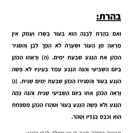
בהרת:
וְאִם בַּהֶרֶת לְבָנָה הִוא בְּעוֹר בְּשָׂרוֹ וְעָמֹק אֵין
מַרְאֶהָ מִן הָעוֹר וּשְׂעָרָהֿ לֹא הָפַךְ לָבָן וְהִסְגִּיר
הַכֹּהֵן אֶת הַנֶּגַע שִׁבְעַת יָמִים. (ה) וְרָאָהוּ הַכֹּהֵן
בַּיּוֹם הַשְּׁבִיעִי וְהִנֵּה הַנֶּגַע עָמַד בְּעֵינָיו לֹא פָשָׂה
הַנֶּגַע בָּעוֹר וְהִסְגִּירוֹ הַכֹּהֵן שִׁבְעַת יָמִים שֵׁנִית. (ו)
וְרָאָה הַכֹּהֵן אֹתוֹ בַּיּוֹם הַשְּׁבִיעִי שֵׁנִית וְהִנֵּה כֵּהָה
הַנֶּגַע וְלֹא פָשָׂה הַנֶּגַע בָּעוֹר וְטִהֲרוֹ הַכֹּהֵן מִסְפַּחַת
הִוא וְכִבֶּס בְּגָדָיו וְטָהֵר.