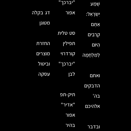
"יברכך"
שְׁמַע
אפור
דג בקלה
יִשְׂרָאֵל:
מטוגן
אַתֶּם
סט טלית
קְרֵבִים
תפילין
החזרת
הַיּוֹם
קורדרוי
מוצרים
לַמִּלְחָמָה
"יברכך"
וביטול
לבן
עסקה
ואתם
הדבקים
תיק-תפ
בה'
"אדיר"
אלהיכם
אפור
בהיר
ובדבר