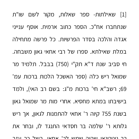
[1]
שאילתות- ספר שאלות, מקור לשם שו"ת
שנתחברו אח"כ. הספר כתוב ארמית. אוסף ענייני
אגדה והלכה בסדר הפרשיות. כל פרשה מתחילה
במלת שאילתא. ספרו של רבי אחאי גאון משבחה.
חי סביב שנת ד"א תק"י (750) בבבל. תלמיד מר
שמואל ריש כלה (ספר האשכל הלכות ברכות עמ'
69; רשב"א חי' ברכות מ"ג: בשם רב האי), ולמד
בישיבתו במתא מחסיא. אחרי מות מר שמואל גאון
בשנת 755 קיוה ר' אחאי להתמנות לגאון, אך ריש
גלותא ר' שלמה בר חסדאי התנגד לו, ובחר את
רב נוטרונאי שהיה שמש לר' אחאי. בשל כך עזב