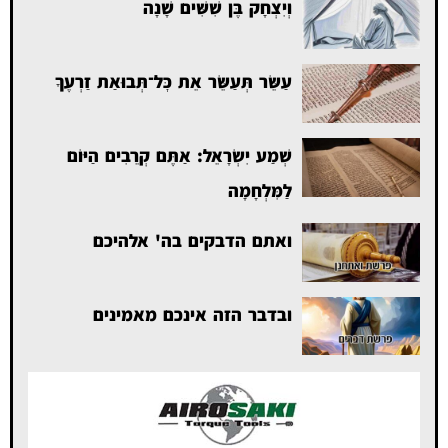
וְיִצְחָק בֶּן שִׁשִּׁים שָׁנָה
עַשֵּׂר תְּעַשֵּׂר אֵת כׇּל־תְּבוּאַת זַרְעֶךָ
שְׁמַע יִשְׂרָאֵל: אַתֶּם קְרֵבִים הַיּוֹם
לַמִּלְחָמָה
ואתם הדבקים בה' אלהיכם
ובדבר הזה אינכם מאמינים