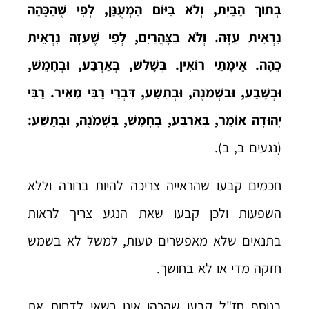
בְתוֹךְ הַבַּיִת, וְלֹא בַיּוֹם הַמְעֻנָּן, לְפִי שֶׁהַכֵּהָה
נִרְאֵית עַזָּה. וְלֹא בַצָּהֳרַיִם, לְפִי שֶׁעַזָּה נִרְאֵית
כֵּהָה. אֵימָתַי רוֹאִין. בְּשָׁלשׁ, בְּאַרְבַּע, וּבְחָמֵשׁ,
וּבְשֶׁבַע, וּבִשְׁמֹנֶה, וּבְתֵשַׁע, דִּבְרֵי רַבִּי מֵאִיר. רַבִּי
יְהוּדָה אוֹמֵר, בְּאַרְבַּע, בְּחָמֵשׁ, בִּשְׁמֹנֶה, וּבְתֵשַׁע:
(נגעים ב, ב).
חכמים קבעו שהראייה צריכה להיות ברורה וללא
השפעות ולכן קבעו שאת הנגע צריך לראות
בתנאים שלא מאפשרים טעות, למשל לא בשמש
חזקה מדי או לא בחושך.
בנוסף חז"ל קבעו שהכהן אינו רשאי לדחות את