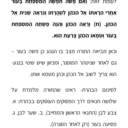
לעומת זאת:
וְאִם פָּשֹׂה תִפְשֶׂה הַמִּסְפַּחַת בָּעוֹר
אַחֲרֵי הֵרָאֹתוֹ אֶל הַכֹּהֵן לְטׇהֳרָתוֹ וְנִרְאָה שֵׁנִית אֶל
הַכֹּהֵן. (ח) וְרָאָה הַכֹּהֵן וְהִנֵּה פָּשְׂתָה הַמִּסְפַּחַת
בָּעוֹר וְטִמְּאוֹ הַכֹּהֵן צָרַעַת הִוא.
וכאן מביאה התורה מצב בו הנגע כן פשה בעור –
גם לאחר שניטהר המוסגר, ומכיוון שיש שינוי בנגע-
הוא צריך לשוב אל הכהן וכהן מטמא אותו.
לסיכום הבהרת- ראינו שהתורה מלמדת על
שלושה תנאים דרך הפסוקים העוסקים בבהרת: א.
צבע לבן (התנאי הראשון והמחייב). ב. שער לבן. ג.
פסיעה בעור (רק לאחר הסגרה).