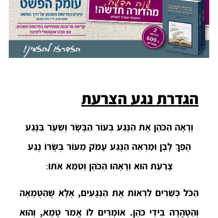
הגדרת נגע הצרעת
וְרָאָה הַכֹּהֵן אֶת הַנֶּגַע בְּעוֹר הַבָּשָׂר וְשֵׂעָר בַּנֶּגַע
הָפַךְ לָבָן וּמַרְאֵה הַנֶּגַע עָמֹק מֵעוֹר בְּשָׂרוֹ נֶגַע
צָרַעַת הוּא וְרָאָהוּ הַכֹּהֵן וְטִמֵּא אֹתוֹ
:
הַכֹּל כְּשֵׁרִים לִרְאוֹת אֶת הַנְּגָעִים, אֶלָּא שֶׁהַטֻּמְאָה
וְהַטָּהֳרָה בִידֵי כֹהֵן. אוֹמְרִים לוֹ אֱמֹר טָמֵא, וְהוּא