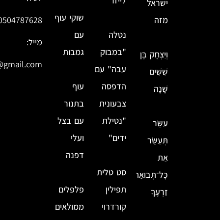
לייזר
ישראל
שוקי עוף
מזה
0504787628
נטלה
עם
מייל:
"במבוק
גמבות
וְיִצְחָק בֶּן
@gmail.com
עבה" עם
שִׁשִּׁים
הדפסה
עוף
שָׁנָה
צבעונית
בתנור
"נטילת
עם בצל
עַשֵּׂר
ידים"
ועלי
תְּעַשֵּׂר
דפנה
אֵת
סט טלית
כׇּל־תְּבוּאַת
תפילין
פלפלים
זַרְעֶךָ
קורדרוי
ממולאים