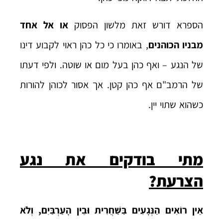
הספרא דורש זאת מלשון הפסוק
או אל אחד
מבניו הכוהנים
, באומרו כי כל כהן ראוי לקבוע דינו
של הנגע – ואף כהן בעל מום או שוטה. ולפי דעתו
של הרמב"ם אף כהן קטן. אך אסור לכוהן להורות
כשהוא שתוי יין.
מתי בודקים את נגע
הצרעת?
אֵין רוֹאִים הַנְּגָעִים בַּשַּׁחֲרִית וּבֵין הָעַרְבַּיִם, וְלֹא