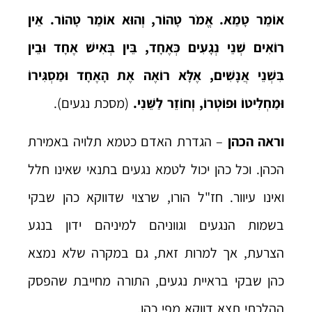
אוֹמֵר טָמֵא. אֱמֹר טָהוֹר, וְהוּא אוֹמֵר טָהוֹר. אֵין
רוֹאִים שְׁנֵי נְגָעִים כְּאֶחָד, בֵּין בְּאִישׁ אֶחָד וּבֵין
בִּשְׁנֵי אֲנָשִׁים, אֶלָּא רוֹאֶה אֶת הָאֶחָד וּמַסְגִּירוֹ
וּמַחְלִיטוֹ וּפוֹטְרוֹ, וְחוֹזֵר לַשֵּׁנִי.
(מסכת נגעים).
וראה הכהן
– הגדרת האדם כטמא תלויה באמירת
הכהן. וכל כהן יכול לטמא נגעים בתנאי שאינו חלל
ואינו עיוור. חז"ל הורו, שרצוי שדווקא כהן שבקי
בשמות הנגעים וגווניהם למיניהם ידון בנגע
הצרעת, אך למרות זאת, גם במקרה שלא נמצא
כהן שבקי בראיית נגעים, התורה מחייבת שהפסק
ההלכתי תצא דווקא מפי כהן.