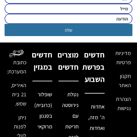
שלח
מדיניות
חדשים
מוצרים
חדשים
פרטיות
כתובת
בפרשת
חדשים
במגזין
המערכת:
תקנון
השבוע
האתר
האיריס,
נטלת
שופלור
21 בית
הצהרת
שמש.
נירוסטה
(כרובית)
אחדות
נגישות
עם
בסגנון
ה' מזה,
ניתן
חריטת
מרוקאי
לפנות
ואחדות
לטל: