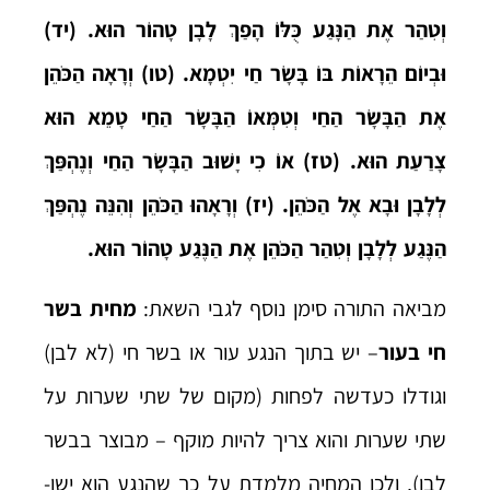
וְטִהַר אֶת הַנָּגַע כֻּלּוֹ הָפַךְ לָבָן טָהוֹר הוּא. (יד)
וּבְיוֹם הֵרָאוֹת בּוֹ בָּשָׂר חַי יִטְמָא. (טו) וְרָאָה הַכֹּהֵן
אֶת הַבָּשָׂר הַחַי וְטִמְּאוֹ הַבָּשָׂר הַחַי טָמֵא הוּא
צָרַעַת הוּא. (טז) אוֹ כִי יָשׁוּב הַבָּשָׂר הַחַי וְנֶהְפַּךְ
לְלָבָן וּבָא אֶל הַכֹּהֵן. (יז) וְרָאָהוּ הַכֹּהֵן וְהִנֵּה נֶהְפַּךְ
הַנֶּגַע לְלָבָן וְטִהַר הַכֹּהֵן אֶת הַנֶּגַע טָהוֹר הוּא.
מביאה התורה סימן נוסף לגבי השאת:
מחית בשר
חי בעור
– יש בתוך הנגע עור או בשר חי (לא לבן)
וגודלו כעדשה לפחות (מקום של שתי שערות על
שתי שערות והוא צריך להיות מוקף – מבוצר בבשר
לבן), ולכן המחיה מלמדת על כך שהנגע הוא ישן-