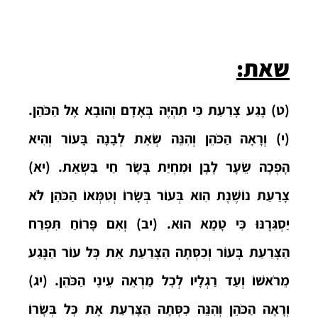
שאת:
(ט) נֶגַע צָרַעַת כִּי תִהְיֶה בְּאָדָם וְהוּבָא אֶל הַכֹּהֵן.
(י) וְרָאָה הַכֹּהֵן וְהִנֵּה שְׂאֵת לְבָנָה בָּעוֹר וְהִיא
הָפְכָה שֵׂעָר לָבָן וּמִחְיַת בָּשָׂר חַי בַּשְׂאֵת. (יא)
צָרַעַת נוֹשֶׁנֶת הִוא בְּעוֹר בְּשָׂרוֹ וְטִמְּאוֹ הַכֹּהֵן לֹא
יַסְגִּרֶנּוּ כִּי טָמֵא הוּא. (יב) וְאִם פָּרוֹחַ תִּפְרַח
הַצָּרַעַת בָּעוֹר וְכִסְּתָה הַצָּרַעַת אֵת כׇּל עוֹר הַנֶּגַע
מֵרֹאשׁוֹ וְעַד רַגְלָיו לְכׇל מַרְאֵה עֵינֵי הַכֹּהֵן. (יג)
וְרָאָה הַכֹּהֵן וְהִנֵּה כִסְּתָה הַצָּרַעַת אֶת כׇּל בְּשָׂרוֹ