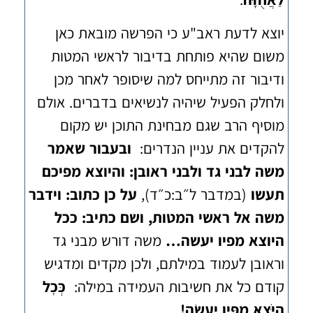
יוצא לדעת ראב"ע כי הפרשה מובאת כאן
משום שהיא פותחת בדיבור לראשי המטות
ודיבור זה מתייחס למה שיסופר לאחר מכן
ולחלק הפעיל שיהיה לנשיאים בדברים. אולם
מוסיף הרב שגם מבחינת התוכן יש מקום
להקדים את עניין הנדרים:
ובעבור שאמר
משה לבני גד ולבני ראובן:
והיוצא מפיכם
תעשו
(במדבר ל״ב:כ״ד),
על כן כתוב: וידבר
משה אל ראשי המטות, ושם כתיב: ככל
היוצא מפיו יעשה…
משה דורש מבני גד
וראובן לעמוד במילתם, ולכן מקדים ומדגיש
קודם כל את חשיבות העמידה במילה:
כְּכׇל
הַיֹּצֵא מִפִּיו יַעֲשֶׂה!