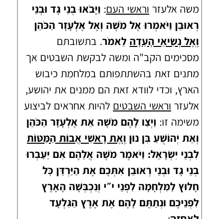
משה אלעזר
וראשי העם
:
וַיָּבֹאוּ בְנֵי גָד וּבְנֵי
רְאוּבֵן וַיֹּאמְרוּ אֶל מֹשֶׁה וְאֶל אֶלְעָזָר הַכֹּהֵן
וְאֶל נְשִׂיאֵי הָעֵדָה
לֵאמֹר
. בתשובתם
מסכימים הקב"ה ומשה לבקשת השבטים אך
מתנים זאת בהשתתפותם במלחמת כיבוש
הארץ, וכדי לוודא זאת הם ממנים את יהושע,
אלעזר
וראשי השבטים
להיות אחראים לביצוע
משימה זו:
וַיְצַו לָהֶם מֹשֶׁה אֵת אֶלְעָזָר הַכֹּהֵן
וְאֵת יְהוֹשֻׁעַ בִּן נוּן
וְאֶת רָאשֵׁי אֲבוֹת הַמַּטּוֹת
לִבְנֵי יִשְׂרָאֵל: וַיֹּאמֶר מֹשֶׁה אֲלֵהֶם אִם יַעַבְרוּ
בְנֵי גָד וּבְנֵי רְאוּבֵן אִתְּכֶם אֶת הַיַּרְדֵּן כׇּל
חָלוּץ לַמִּלְחָמָה לִפְנֵי י״י וְנִכְבְּשָׁה הָאָרֶץ
לִפְנֵיכֶם וּנְתַתֶּם לָהֶם אֶת אֶרֶץ הַגִּלְעָד
לַאֲחֻזָּה
: