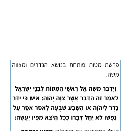
פרשת מטות פותחת בנושא הנדרים ומצווה
משה:
וַיְדַבֵּר מֹשֶׁה אֶל רָאשֵׁי הַמַּטּוֹת לִבְנֵי יִשְׂרָאֵל
לֵאמֹר זֶה הַדָּבָר אֲשֶׁר צִוָּה יְהֹוָה: אִישׁ כִּי יִדֹּר
נֶדֶר לַיהֹוָה אוֹ הִשָּׁבַע שְׁבֻעָה לֶאְסֹר אִסָּר עַל
נַפְשׁוֹ לֹא יַחֵל דְּבָרוֹ כְּכׇל הַיֹּצֵא מִפִּיו יַעֲשֶׂה: