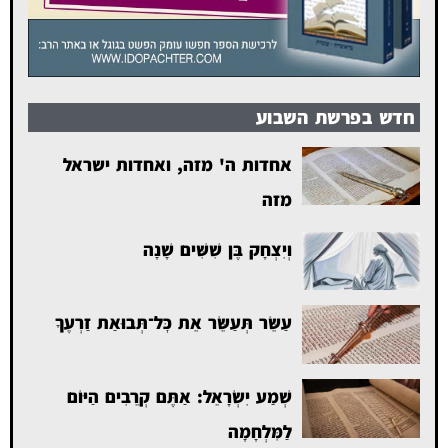
חדש בפרשת השבוע
אחדות ה' מזה, ואחדות ישראל
מזה
וְיִצְחָק בֶּן שִׁשִּׁים שָׁנָה
עַשֵּׂר תְּעַשֵּׂר אֵת כׇּל־תְּבוּאַת זַרְעֶךָ
שְׁמַע יִשְׂרָאֵל: אַתֶּם קְרֵבִים הַיּוֹם
לַמִּלְחָמָה