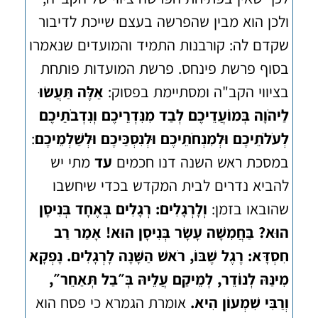
ולכן הוא מבין שהפרשה בעצם שייכת לדיבור
שקדם לה: קורבנות התמיד והמועדים שנאמרו
בסוף פרשת פינחס. פרשת המועדות פותחת
בציווי הקב"ה ומסתיימת בפסוק:
אֵלֶּה תַּעֲשׂוּ
לַיהֹוָה בְּמוֹעֲדֵיכֶם לְבַד מִנִּדְרֵיכֶם וְנִדְבֹתֵיכֶם
לְעֹלֹתֵיכֶם וּלְמִנְחֹתֵיכֶם וּלְנִסְכֵּיכֶם וּלְשַׁלְמֵיכֶם
:
במסכת ראש השנה דנו חכמים
עד
מתי יש
להביא נדרים לבית המקדש בכדי שיחשבו
שהובאו בזמן:
וְלָרְגָלִים: רְגָלִים בְּאֶחָד בְּנִיסָן
הוּא? בַּחֲמִשָּׁה עָשָׂר בְּנִיסָן הוּא! אָמַר רַב
חִסְדָּא: רֶגֶל שֶׁבּוֹ, רֹאשׁ הַשָּׁנָה לָרְגָלִים. נָפְקָא
מִינַּהּ לְנוֹדֵר, לְמֵיקַם עֲלֵיהּ בְּ״בַל תְּאַחֵר״,
וְרַבִּי שִׁמְעוֹן הִיא.
אומרת הגמרא כי פסח הוא