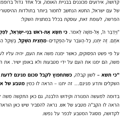
קדושה, אירועים מכוננים בבניית האומה, וכל אחד גדול ברומ
של עם ישראל, החטא הנחשב לחמור ביותר בתולדות ההיסטורי
הפרשה, לעומת זאת, עוסקת בכלל במחצית השקל:
"וַיְדַבֵּר ה', אֶל-מֹשֶׁה לֵּאמֹר.
כִּי תִשָּׂא אֶת-רֹאשׁ בְּנֵי-יִשְׂרָאֵל, לִפְקֻ
אֹתָם. זֶה יִתְּנוּ, כָּל-הָעֹבֵר עַל-הַפְּקֻדִים–
מַחֲצִית הַשֶּׁקֶל
, בְּשֶׁקֶל 
על פי פשט הפסוקים, כאשר ימנה משה את העם, יהיה עליו לע
משה, הם ימנו את העם על ידי מטבעות ולא באופן ישיר. את המילים "כי תשא" מבאר
"כי תשא –
לשון קבלה,
כשתחפוץ לקבל סכום מנינם לדעת 
השקלים ותדע מנינם… זה יתנו – הראה לו כמין
מטבע של א
בדומה למעשה המנורה וקידוש הלבנה, גם כאן התקשה משה לה
הראה לו הקב"ה מטבע של אש. נראה להסביר שיש כאן הוראה
לקדושה, מסוגל המטבע לכפר על נפשו.