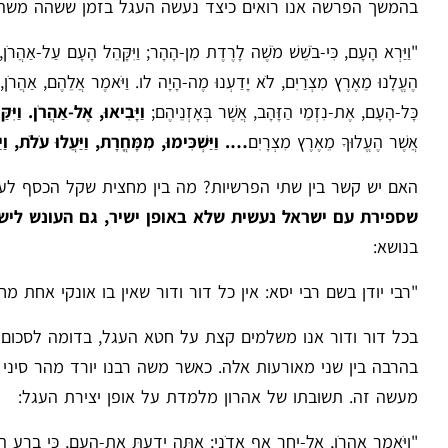
בהמשך הפרשה אנו רואים כיצד נעשה העגל בזמן ששהה משה ר
"וַיַּרְא הָעָם, כִּי-בֹשֵׁשׁ מֹשֶׁה לָרֶדֶת מִן-הָהָר; וַיִּקָּהֵל הָעָם עַל-אַהֲרֹן,
הֶעֱלָנוּ מֵאֶרֶץ מִצְרַיִם, לֹא יָדַעְנוּ מֶה-הָיָה לו. וַיֹּאמֶר אֲלֵהֶם, אַהֲרֹן, פָּרְקו
כָּל-הָעָם, אֶת-נִזְמֵי הַזָּהָב, אֲשֶׁר בְּאָזְנֵיהֶם;
וַיָּבִיאוּ, אֶל-אַהֲרֹן. וַיִּק
אֲשֶׁר הֶעֱלוּךָ מֵאֶרֶץ מִצְרָיִם
….
וַיַּשְׁכִּימוּ, מִמָּחֳרָת, וַיַּעֲלוּ עֹלֹת, ו
האם יש קשר בין שתי הפרשיות? מה בין מחצית שקל הכסף לע
שספירת עם ישראל נעשית שלא באופן ישיר, גם העונש לישר
בנושא:
"רבי יודן בשם רבי יסא: אין כל דור ודו
ר שאין בו אונקי אחת מחט
בכל דור ודור אנו משלמים קצת על חטא העגל, בדומה לסכום 
בהרבה בין שני מאורעות אלה. כאשר משה רבנו יורד מהר סיני ו
מעשה זה. תשובתו של אהרון מלמדת על אופן יצירת העגל:
"וַיֹּאמֶר אַהֲרֹן, אַל-יִחַר אַף אֲדֹנִי; אַתָּה יָדַעְתָּ אֶת-הָעָם, כִּי בְרָע הוּא.