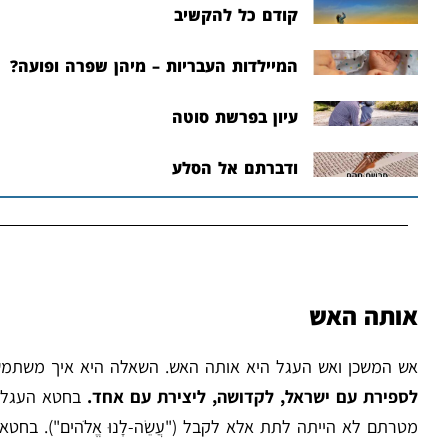
קודם כל להקשיב
המיילדות העבריות – מיהן שפרה ופועה?
עיון בפרשת סוטה
ודברתם אל הסלע
אותה האש
אש המשכן ואש העגל היא אותה האש. השאלה היא איך משתמ
לספירת עם ישראל, לקדושה, ליצירת עם אחד.
בחטא העגל ה
מטרתם לא הייתה לתת אלא לקבל ("עֲשֵׂה-לָנוּ אֱלֹהים"). בח