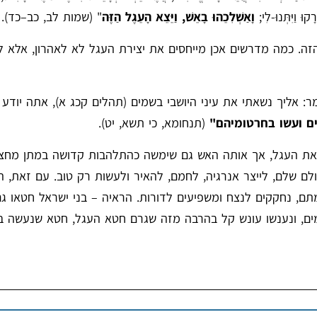
ּ וַיִּתְּנוּ-לִי;
וָאַשְׁלִכֵהוּ בָאֵשׁ, וַיֵּצֵא הָעֵגֶל הַזֶּה
" (שמות לב, כב–כד).
ה. כמה מדרשים אכן מייחסים את יצירת העגל לא לאהרון, אלא ל
מר: אליך נשאתי את עיני היושבי בשמים (תהלים קכג א), אתה יודע
ים ועשו בחרטומיהם"
(תנחומא, כי תשא, יט).
 את העגל, אך אותה האש גם שימשה כהתלהבות קדושה במתן מחצ
ם שלם, לייצר אנרגיה, לחמם, להאיר ולעשות רק טוב. עם זאת, הי
ם, נחקקים לנצח ומשפיעים לדורות. הראיה – בני ישראל חטאו גם
מים, ונענשו עונש קל בהרבה מזה שגרם חטא העגל, חטא שנעשה ב