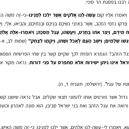
בנו בפסגת הר סיני:
 וַיֹּאמְרוּ אֵלָיו קוּם
עֲשֵׂה-לָנוּ אֱלֹקים אֲשֶׁר יֵלְכוּ לְפָנֵינוּ
–כִּי-זֶה מֹשֶׁה הָא
ּ נִזְמֵי הַזָּהָב, אֲשֶׁר בְּאָזְנֵי נְשֵׁיכֶם בְּנֵיכֶם וּבְנֹתֵיכֶם; וְהָבִיאוּ, אֵלָי. וַיִּת
ַּח מִיָּדָם, וַיָּצַר אֹתוֹ בַּחֶרֶט, וַיַּעֲשֵׂהוּ, עֵגֶל מַסֵּכָה; וַיֹּאמְרוּ–אֵלֶּה אֱלֹהֶ
ַיַּגִּשׁוּ שְׁלָמִים; וַיֵּשֶׁב הָעָם לֶאֱכֹל וְשָׁתוֹ, וַיָּקֻמוּ לְצַחֵק"
(שמות לב, א–ו
גל הזהב? הגמרא רומזת לכך שקיים קשר בין שתי הפרשיות הסמוכ
אל אינו ניתן ישירות אלא מתפרס על פני דורות
. נראה מקור אח
יו של עגל". (ירושלמי, תענית ד, ה).
גדול אשר פורטים אותו להמוני חצאי שקלים. אבל נראה שישנו קש
רואה את עגל הזהב ואת בני ישראל סביבו, הוא פונה לאהרון וכועס
 וַיֹּאמְרוּ לִי–עֲשֵׂה-לָנוּ אֱלֹהִים, אֲשֶׁר יֵלְכוּ לְפָנֵינוּ: כִּי-זֶה מֹשֶׁה הָאִישׁ, 