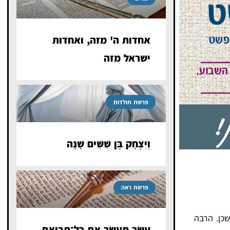
אחדות ה' מזה, ואחדות
ישראל מזה
פרשת תולדות
וְיִצְחָק בֶּן שִׁשִּׁים שָׁנָה
פרשת ראה
כן. הרבה
עַשֵּׂר תְּעַשֵּׂר אֵת כׇּל־תְּבוּאַת