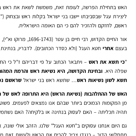
האש בתחילת הפרשה, לעומת זאת, משמשת לשאת את ראש בני
ליצירת עגל שבסביבתו יישבו בני ישראל בקלות ראש ובצחוק ("וַיֵּשֶׁב
ראשם, לחזקם ולהזכיר להם כי הם האומה הישראלית.
אור החיים הקדוש, רב
בעצם
אחרי
חטא העגל (ולא כסדר הכתובים). לדבריו, בנתינ
"
כי תשא את ראש
– ויתבאר הכתוב על פי דבריהם ז"ל כי החו
שפלה היא.
ובחינת הקדושה, היא נשיאת ראש והרמת המהו
תשא
לשון נשיאות ראש
… שתשא ראש בני ישראל
שראשם נמ
האש של ההתלהבות (נשיאת הראש) היא התרופה לאש של הע
מן המקומות הנמוכים ביותר שבהם אנו נמצאים לפעמים. פשוט 
תהיה תכליתה – האם לעסוק בנתינה או בלקיחה? האם נשתמש 
גם היום אנחנו עסוקים ב"חטא העגל" שלנו. הזהב אולי שונה, או
מתחלואי הדור – כנגדו צריך להרים את הראש ולעשות זאת מכל