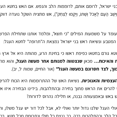
 ישראל, לרומם אותם, לרוממות הלב והנפש. אם האש בחטא הע
 הָעָם לֶאֱכֹל וְשָׁתוֹ, וַיָּקֻמוּ לְצַחֵק"), אש מחצית השקל נועדה דו
י חיים בן עטר (1696-1743, מרוקו וא"י), עומד על משמעות המילים "כי תשא", ומלמד אותנו שתחיל
ת המטבע ונשיאת ראש בני ישראל נמצאת ה"תרופה" לחטא העגל:
טא גורם בחטאו כפיפת ראשו כי בחינת הרע, מהותה היא אל ארץ ת
ת והאיכות…
מכאן
שנצטווה למנותם אחר מעשה העגל,
והוא מה
וך, לצד חסרונם במעשה העגל"
(אור החיים, שמות ל, יב).
צמיות והאנוכיות.
נשיאת האש של ההתרוממות היא הכוח להרים
להרים את הראש מתוך בחירה ובהתלהבות. בידינו הבחירה איזו אש
באש ובאמצעותה נבנה, או חלילה נהרוס לדורות?
לי העגל שלנו גדול יותר ואולי לא, אבל לכל דור יש עגל משלו, וה
 הלב ובהתלהבות רבה. כך ננצח כל חולי ונתרומם מכל חטא. בכו