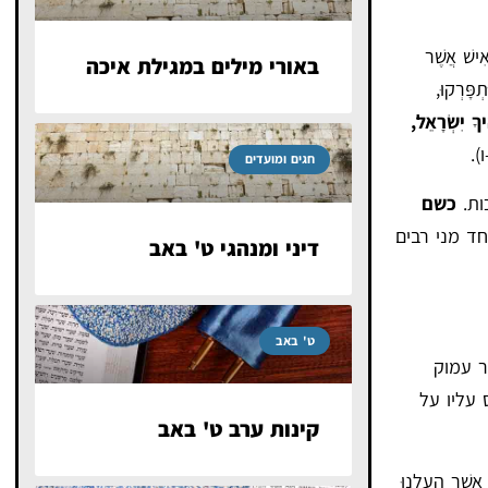
ִישׁ אֲשֶׁר
באורי מילים במגילת איכה
ְפָּרְקוּ,
יךָ יִשְׂרָאֵל,
).
חגים ומועדים
ות.
כשם
ד מני רבים
דיני ומנהגי ט' באב
ט' באב
ר עמוק
 עליו על
קינות ערב ט' באב
אֲשֶׁר הֶעֱלָנוּ