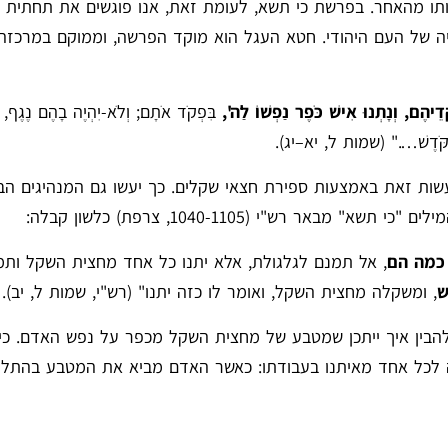
מותו מהאחר. בפרשת כי תשא, לעומת זאת, אנו פוגשים את תחתית 
ה של העם היהודי. חטא העגל הוא מוקד הפרשה, וממוקם במרכזה
דֵיהֶם, וְנָתְנוּ אִישׁ כֹּפֶר נַפְשׁוֹ לַה',
בִּפְקֹד אֹתָם; וְלֹא-יִהְיֶה בָהֶם נֶגֶף, ב
הַקֹּדֶשׁ…." (שמות ל, יא–יג).
שות זאת באמצעות ספירת חצאי שקלים. כך יעשו גם המנהיגים הב
 רש"י (1040-1105, צרפת) כלשון קבלה:
כמה הם
, אל תמנם לגלגולת, אלא יתנו כל אחד מחצית השקל ות
ש
, ומשקלה מחצית השקל, ואומר לו כזה יתנו" (רש"י, שמות ל, יב).
בין איך ייתכן שמטבע של מחצית השקל מכפר על נפש האדם. כיוו
 לכל אחד מאיתנו בעבודתו: כאשר האדם מביא את המטבע בהתלה