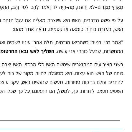
מֵאֶרֶץ מִצְרַיִם–לֹא יָדַעְנוּ, מֶה-הָיָה לוֹ. וָאֹמַר לָהֶם לְמִי זָהָב, הִתְפָּרָקו
על פי פשט הדברים, האש היא שיוצרת מאליה את עגל הזהב הז
האש, בעזרת כוחות טומאה או קסמים. נראה אחד מהם:
"אמר רבי ירמיה: כשהביאו הנזמים, תלה אהרן עיניו לשמים וא
המחשבות, שבעל כורחי אני עושה.
השליך לאש ובאו החרטומ
בשני האירועים המתוארים שימשה האש כלי מרכזי. האש יצרה
כוחה של האש הוא עצום. היא מסוגלת להיות מקור של כוח לעול
להחריב עולם בדקות ספורות. מעשים שנעשים באש, עקב עוצמת
השפיע חטאם לדורות. כך, למשל, הם התאוננו על כך שכלו ה