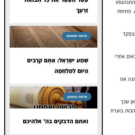
התנהגותו
זַרְעֶךָ
. פתיחת
ִּפְקֹד
פרשת שופטים
אים אחרי
שְׁמַע יִשְׂרָאֵל: אַתֶּם קְרֵבִים
הַיּוֹם לַמִּלְחָמָה
מנה את
פרשת ואתחנן
ן שכך
בות בוערת
ואתם הדבקים בה' אלהיכם