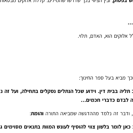
ש בפסוק
, ובין הציווי בכך שדרשו שהמילים: קללת אלוקים מבטאות
י…
 אלוקים הוא, האדם, תלוי.
כך מביא בעל ספר החינוך:
תליה בבית דין. וידוע שכל הנתלים נסקלים בתחילה, ועל זה נ
רה לבדם כדברי חכמים…
, ודבר זה נלמד מההדגשה שמביאה התורה
והומת
:
אן לומר בלשון צווי להוסיף לעונש המוות בתנאים מסוימים גם