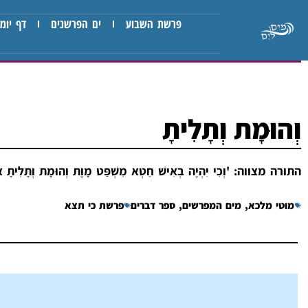
פרשת השבוע
ים הפרשנים
דף יומי
וְהוּמָת וְתָלִיתָ
התורה מצווה: 'וְכִי יִהְיֶה בְאִישׁ חֵטְא מִשְׁפַּט מָוֶת וְהוּמָת
מוטי מלכא
,
מים המפרשים
,
ספר דברים
פרשת כי תצא