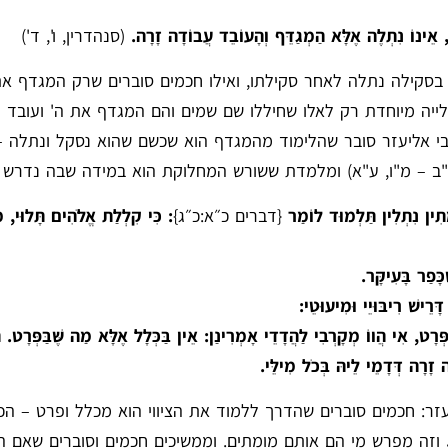
ם, אֵינוֹ נִתְלֶה אֶלָּא הַמְגַדֵּף וְהָעוֹבֵד עֲבוֹדָה זָרָה.
(סנהדרין, ו', ד')
סקילה נתלה לאחר סקילתו, ואילו חכמים סוברים שרק המגדף את 
יה מיוחדת רק לאלו שחיללו שם שמים והם המגדף את ה' ועובד ה
 אליעזר סובר שהלימוד מהמגדף הוא שכשם שהוא נסקל ונתלה – 
ב – מ"ו, ע"א) ומלמדת ששורש המחלוקת הוא במידה שבה נדרש 
מָתִין נִתְלִין תַּלְמוּד לוֹמַר
{דברים כ״א:כ״ג}
: כִּי קִלְלַת אֱלֹהִים תָּלוּי, 
ּפַר בָּעִיקָּר.
ָּרֵישׁ רִיבּוּיֵי וּמִיעוּטֵי:
 פְּרָט, אִי הֲווֹ מְקָרְבִי לַהֲדָדֵי אָמְרִינַן: אֵין בַּכְּלָל אֶלָּא מַה שֶּׁבַּפְּרָט. ה
 זָרָה דְּדָמֵי לֵיהּ בְּכֹל מִילֵּי.
: חכמים סוברים שהדרך ללמוד את הציווי הוא מכלל ופרט – הכל
וזה מפרש מי הם אותם מומתים. וממשיכים חכמים וסוברים שאם ה