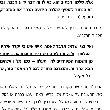
אלא שלשון הכתוב הוא כאילו זה דבר ידוע מכבר, וב
בא הכתוב להוסיף להלכה הידועה מכבר את האזהרה,
הארץ.
(רד"צ הופמן)
נקודה נוספת שצריך להתייחס אליה נמצאת בפרשת המקלל (ויק
מסביר הרלב"ג:
ואל בני ישראל תדבר לאמר, איש איש כי יקלל אלהי
בהעלותך.
ולזה אם לא היו שם עדים והתראה – יתחיי
מן השמות המיוחדים לה׳ יתעלה
— כמו ׳אל׳ ו׳אלהים׳
הבא אחר זה. והוצרכה התורה לכפול המאמר בזה, של
בכל מקלל.
הרלב"ג מביא שני מקרים ביחס לעונש והם תלויים בשאלה ה
לא? התשובה על שאלות אלו יכריעו האם ייענש בכרת או בסקיל
בכדי שיחשב החוטא מקלל הוא צריך לגדף את השם מפורש או ש
יסקל או שה' יענישו בכרת, וכך מסכם היש"ר (ר' יצחק שמואל ריגיי