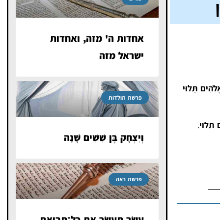
אחדות ה' מזה, ואחדות
ישראל מזה
לֹהִים תָּלוּי
פרשת תולדות
 תלוי
.
וְיִצְחָק בֶּן שִׁשִּׁים שָׁנָה
פרשת ראה
עַשֵּׂר תְּעַשֵּׂר אֵת כׇּל־תְּבוּאַת