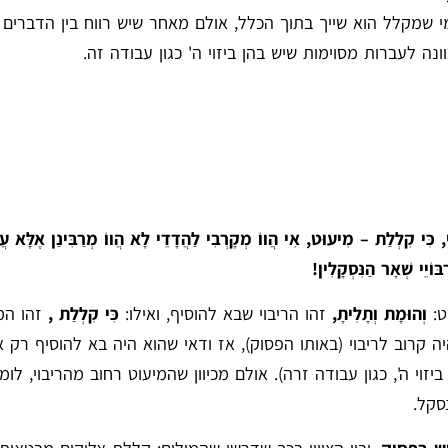
י שמקלל הוא שייך בתוך הכלל, אולם מאחר שיש רווח בין הדברים 
 לעברות מסוימות שיש בהן ביזוי ה' כגון עבודה זה.
ּוּי, כִּי קִלְלַת – מִיעוּט, אִי הֲווֹ מְקָרְבִי לַהֲדָדֵי לָא הֲווֹ מְרַבִּינַן אֶלָּא ע
ּוֹיֵי שְׁאָר הַנִּסְקָלִין!
ט:
וְהוּמָת וְתָלִיתָ,
זהו הריבוי שבא להוסיף, ואילו:
כִּי קִלְלַת
,
זהו המ
 קרוב לריבוי (באותו הפסוק), אז ודאי שהוא היה בא להוסיף רק 
זוי ה', כגון עבודה זרה). אולם מכיוון שהמיעוט רחוב מהריבוי, לומ
סקל.