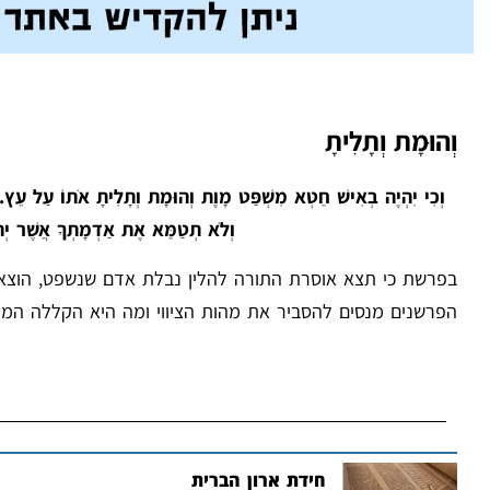
וְהוּמָת וְתָלִיתָ
וְכִי יִהְיֶה בְאִישׁ חֵטְא מִשְׁפַּט מָוֶת וְהוּמָת וְתָלִיתָ אֹתוֹ עַל עֵץ. לֹ
וְלֹא תְטַמֵּא אֶת אַדְמָתְךָ אֲשֶׁר יְהֹו
בפרשת כי תצא אוסרת התורה להלין נבלת אדם שנשפט, הוצא 
הפרשנים מנסים להסביר את מהות הציווי ומה היא הקללה המד
חידת ארון הברית