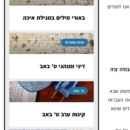
אנו לומדים
באורי מילים במגילת איכה
חגים ומועדים
דיני ומנהגי ט' באב
ֲבוֹדָה זָרָה
יעוט שבא
ט' באב
את העברות
דים שהוא
קינות ערב ט' באב