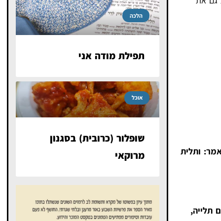
 גם את
הלכה
תפילת מודה אני
אוכל
שופלור (כרובית) בסגנון
אמר: ותלית
מרוקאי
 תלייה,