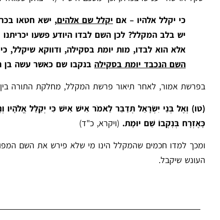
כי יקלל אלהיו – אם
יקלל שם אלהים
, ישא חטאו בכרת
יש בלב המקלל? לכן השם לבדו היודע פשעו יכריתנו
אלא הוא לבדו, מות יומת בסקילה, ודווקא שיקלל, כ
השם הנכבד יומת בסקילה
בנקבו שם כאשר עשה בן ה
בפרשת אמור, לאחר תיאור פרשת המקלל, מחלקת התורה בין ש
(טו) וְאֶל בְּנֵי יִשְׂרָאֵל תְּדַבֵּר לֵאמֹר אִישׁ אִישׁ כִּי יְקַלֵּל אֱלֹהָיו ו
כָּאֶזְרָח בְּנׇקְבוֹ שֵׁם יוּמָת.
(ויקרא, כ"ד)
ומכך למדו חכמים שהמקלל הינו מי שלא פירש את השם המפורש ו
העונש שיקבל.