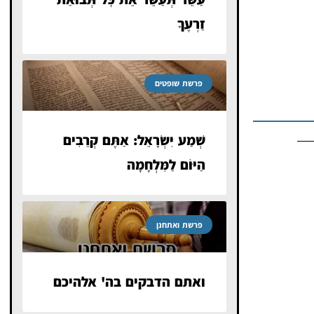
זַרְעֶךָ
פרשת שופטים
שְׁמַע יִשְׂרָאֵל: אַתֶּם קְרֵבִים
הַיּוֹם לַמִּלְחָמָה
פרשת ואתחנן
ואתם הדבקים בה' אלהיכם