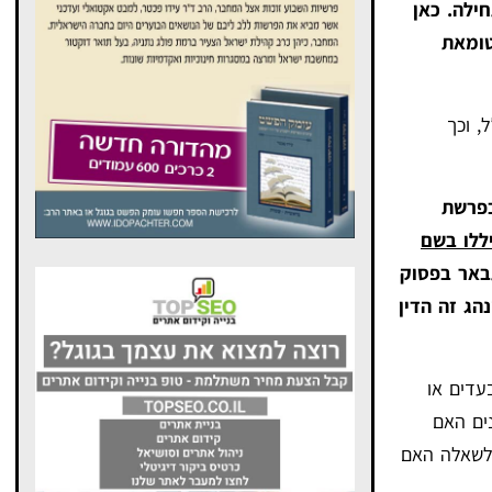
ילה. כאן
טומאת
, וכך
בפרשת
ללו בשם
באר בפסוק
הג זה הדין
עדים או
ים האם
 לשאלה האם