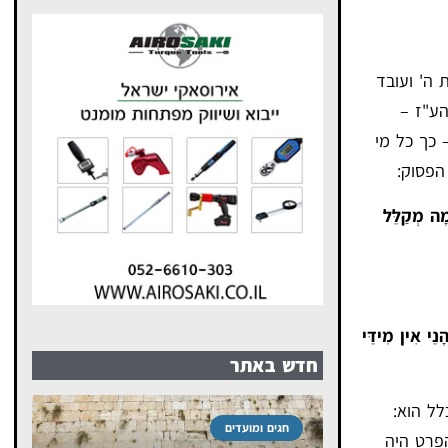
ה' ועובד
ע"ז –
כך כל מי
הפסוק:
מָה מְקַלֵּל
ָנֵי אִין מִידֵּי
חדש באתר
ל הוא:
חגים ומועדים
פרט היה