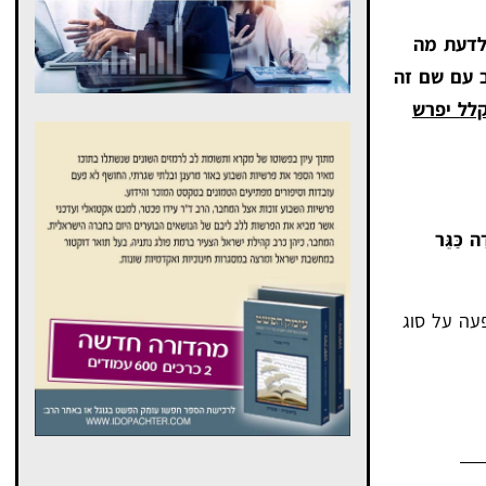
 לדעת מה
 עם שם זה
לל יפרש
ה כַּגֵּר
עה על סוג