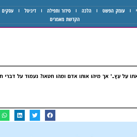
עומק הפשט
הלכה
סידור ותפילה
דיגיטל
עסקים
הקדשת מאמרים
 וְתָלִיתָ אֹתוֹ עַל עֵץ..' אך מיהו אותו אדם ומהו חטאו? נעמוד על ד