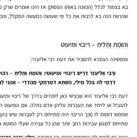
בא בצמוד לכלל (הכוונה באותו הפסוק) אז הינו אומרים שרק מ
שהרווח הזה בא לרבות את כל מי שעושה כמעשה המקלל, והכוונה
וְהוּמָת וְתָלִיתָ – ריבוי ומיעוט
וממשיכה הגמרא להסביר את דעת רבי אליעזר:
וְרַבִּי אֱלִיעֶזֶר דָּרֵישׁ רִיבּוּיֵי וּמִיעוּטֵי: וְהוּמָת וְתָלִיתָ – רִב
דְּדָמֵי לֵהּ בְּכֹל מִילֵּי, הַשְׁתָּא דִּמְרַחֲקִי מֵהֲדָדֵי – אַהֲנִי לְרַב
דעת רבי אליעזר היא שבציווי כאן לומדים בדרך של ריבוי ומיעו
להגביל או לייחד את העברות עליהן אדם נתלה. אם המיעוט היה
שממש דומות לו (וכך הריבוי היה מתייחס רק לעברות שיש בהן בי
מתייחס למגוון עבירות רחב יותר שהן כל עבירה שעלי החוטא נ