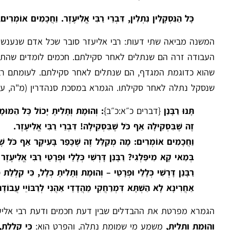
כָּל הַנִּסְקָלִין נִתְלִין, דִּבְרֵי רַבִּי אֱלִיעֶזֶר. וַחֲכָמִים אוֹמְרִי
המשנה מביאה שתי דעות: רבי אליעזר סובר שכל אדם שנענש ב
העבודה זרה הם שנתלים לאחר סקילתם. חכמים לומדים שהתלי
שהוא כדוגמת המגדף, הם שנתלים לאחר סקילתם. לעומתם רבי
שנסקל נתלה לאחר סקילתו. הגמרא במסכת סנהדרין (מ"ה, ע"
תָּנוּ רַבָּנַן
{דברים כ״א:כ״ב}
: וְהוּמָת וְתָלִיתָ יָכוֹל כׇּל הַמּוּ
זֶה שֶׁבִּסְקִילָה אַף כֹּל שֶׁבִּסְקִילָה! דִּבְרֵי רַבִּי אֱלִיעֶזֶר.
וַחֲכָמִים אוֹמְרִים: מָה מְקַלֵּל זֶה שֶׁכָּפַר בָּעִיקָּר אַף כֹּל שֶׁכָ
בְּמַאי קָא מִיפַּלְגִי? רַבָּנַן דָּרְשִׁי כְּלָלֵי וּפְרָטֵי רַבִּי אֱלִיעֶזֶר ד
רַבָּנַן דָּרְשִׁי כְּלָלֵי וּפְרָטֵי – וְהוּמָת וְתָלִיתָ כְּלָל, כִּי קִלְלַת
אַחֲרִינָא לָא הַשְׁתָּא דִּמְרַחֲקִי מֵהֲדָדֵי אַהֲנִי לְרַבּוֹיֵי עֲבוֹדָה
הגמרא מפרטת את ההבדלים שבין דעת חכמים ודעת רבי אליעזר
וְהוּמָת וְתָלִיתָ,
משמע מי שמומת נתלה, והפרט הוא:
כִּי קִלְלַת,