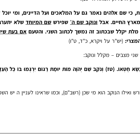
, כי שם אלהים נאמר גם על המלאכים ועל הדיינים, ומי יוכל
 מארץ החיים. אבל
ונוקב שם ה׳
שפירש
שם המיוחד
שלא יתערב
י מלת יקלל שבכתוב זה נמשך לכתוב השני. והטעם
אם בעת שיק
מצרי:
(יש"ר על ויקרא, כ"ד, ט"ו)
ני מצבים – מקלל ונוקב:
ְנָשָׂא חֶטְאוֹ. (טז) וְנֹקֵב שֵׁם יְהֹוָה מוֹת יוּמָת רָגוֹם יִרְגְּמוּ בוֹ כׇּל הָעֵדָ
אילו הנוקב הוא מי שכן (רשב"ם), וכמו שראינו לעניין ה יש השפ