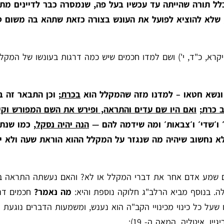
כלל תורה שהייתה עד עכשיו בעל פה, שנמסרה כבר לדיינים מתח
 שלא להוציא לפועל את העונש בצורה כזאת שתהא בה משום 
רא, כ"ד, י') ושם למדו חכמים שיש כמה דרגות בעונשו של המקלל
ו ונשא חטאו – למדנו מזה שהמקלל הוא
בכרת
; וכן התבאר זה 
ב כרת
;
ואם היו שם עדים והתראה, ופירש את השם המפורש וקי
 ו׳שדי׳ ו׳צבאות׳ ומה שידמה להם —
הנה יהיה נסקל
, כמו שנת
א נחשוב שיהיה מה שנגזר על המקלל ההוא הוראת שעה ולא ינ
אם שמע אדם אחר את דברי המקלל או לא? והאם נעשתה התראה ב
ה. בנוסף מביא הרלב"ג חלוקה נוספת והיא:
מה נאמר?
חכמים דנ
על כל כינוי מכינויי הקב"ה הוא נענש, ומשמעות הדברים נוגעת
ו, איטליה, המאה ה- 19):