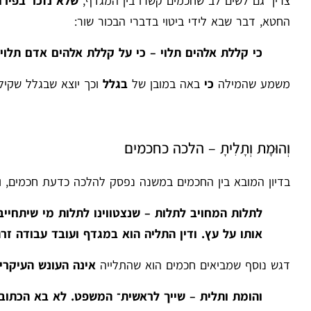
צריך גם לשים לב שחכמים קשרו בין המגדף,
שלא נזכר בפירו
החטא, דבר שבא לידי ביטוי בדברי הבכור שור:
כי קללת אלהים תלוי – כי על קללת אלהים אדם תלו
משמע שהמילה
כי
באה במובן של
בגלל
וכך יוצא שבגלל שקילל
וְהוּמָת וְתָלִיתָ – הלכה כחכמים
בדיון המובא בין החכמים במשנה נפסק להלכה כדעת חכמים, ו
לתלות המחויב לתלות – שנצטווינו לתלות מי שיתחייב 
אותו על עץ. ודין התליה הוא במגדף ועובד עבודה ז
דגש נוסף שמביאים חכמים הוא שהתלייה
אינה העונש העיקרי
והומת ותלית – שייך לראשית
־ המשפט. לא בא הכתוב כ