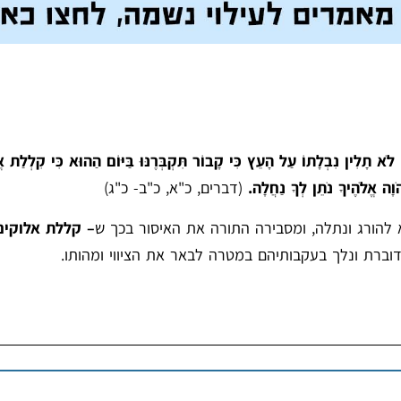
א תָלִין נִבְלָתוֹ עַל הָעֵץ כִּי קָבוֹר תִּקְבְּרֶנּוּ בַּיּוֹם הַהוּא כִּי קִלְלַת אֱ
ָה אֱלֹהֶיךָ נֹתֵן לְךָ נַחֲלָה.
(דברים, כ"א, כ"ב- כ"ג)
להורג ונתלה, ומסבירה התורה את האיסור בכך ש
– קללת אלוקים
וברת ונלך בעקבותיהם במטרה לבאר את הציווי ומהותו.