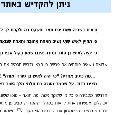
וְרָאִיתָ בַּשִּׁבְיָה אֵשֶׁת יְפַת תֹּאַר וְחָשַׁקְתָּ בָהּ וְלָקַחְתָּ לְךָ לְא
כִּי תִהְיֶיןָ לְאִישׁ שְׁתֵּי נָשִׁים הָאַחַת אֲהוּבָה וְהָאַחַת שְׂנוּאָה וְ
כִּי יִהְיֶה לְאִישׁ בֵּן סוֹרֵר וּמוֹרֶה אֵינֶנּוּ שֹׁמֵעַ בְּקוֹל אָבִיו וּב
שלושה נושאים פותחים את פרשת כי תצא, ודרשו חכמים את ה
…מה כתיב אחריו? "כי יהיה לאיש בן סורר ומורה"
(
מצינו בדוד, על שחמד מעכה בת תלמי מלך גשור בצ
הדרשה מסבירה כי כל מי שלוקח אשת יפת תואר – סופו ששונא 
אבשלום. אפשרות אחת לראות במהלך שהמדרש מציג פן מיסטי,
[2]
ובהם מודגש כי מי שמכוון את הדברים הוא הקב"ה
. משמעות 