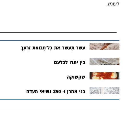
לעונש.
עַשֵּׂר תְּעַשֵּׂר אֵת כׇּל־תְּבוּאַת זַרְעֶךָ
בין יתרו לבלעם
שקשוקה
בני אהרן ו- 250 נשיאי העדה