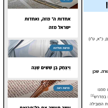
אחדות ה' מזה, ואחדות
ישראל מזה
, כ"א, ט"ו)
פרשת תולדות
וְיִצְחָק בֶּן שִׁשִּׁים שָׁנָה
ורה. שכן
פרשת ראה
 ממנו
[1]
ם במדרש
ת המובילה
עַשֵּׂר תְּעַשֵּׂר אֵת כׇּל־תְּבוּאַת