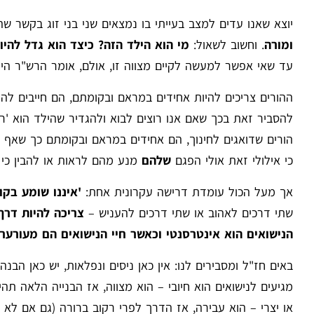
יוצא שאנו עדים למצב בעייתי בו נמצאים שני בני זוג בקשר 
ומורה
. וחשוב לשאול:
מי הוא הילד הזה? כיצד הוא גדל להיו
עד שאי אפשר למעשה לקיים מצווה זו, אולם, אומר הרש"ר הירש
ההורים צריכים להיות אחידים במראם ובקומתם, הם חייבים להיו
להסביר זאת בכך שאם אנו רוצים לבוא ולהגדיר שהילד הוא 'רע'
הורים שדואגים לחינוך, הם אחידים במראם ובקומתם כך שאף א
כי אילולי זאת אולי הפגם
שלהם
מנע מהם לראות או להבין כי י
אך מעל הכול עומדת דרישה עקרונית אחת:
'איננו שומע בקול
שתי דרכים לאהוב או שתי דרכים להעניש –
צריכה להיות דר
הנישואים הוא אינטרסנטי וכאשר חיי הנישואים הם מעורער
באים חז"ל ומסבירים לנו: אין כאן ניסים ונפלאות, יש כאן הבנ
מגיעים לנישואים הוא חיובי – הוא מצווה, אז הבנייה הלאה תהי
או יצרי – הוא עבירה, אז הדרך לפרי רקוב ברורה (גם אם לא