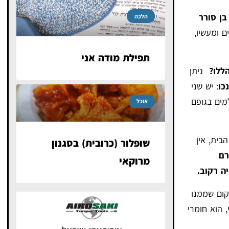
בן סורר
הלכה
ם ומעשיו,
תפילת מודה אני
ללו?
ניתן
כו
: יש שני
מים בגופם
אוכל
בית, אין
שופלור (כרובית) בסגנון
רם
מרוקאי
ה רקוב.
קום שממנו
 הוא חומרי