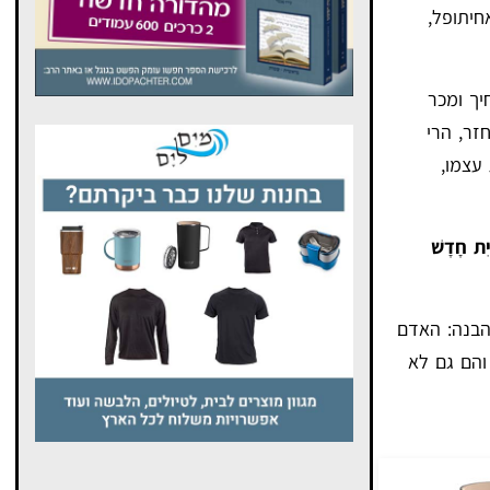
חיתופל,
יך ומכר
זר, הרי
 עצמו,
יִת חָדָשׁ
הבנה: האדם
והם גם לא