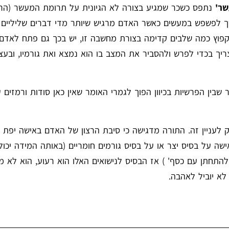
ר'
נתפס כשכר שמגיע בצורה לא הגיונית על תרומת המעשר (הרי
רך לפשפש במעשים כאשר האדם מרגיש שיותר מדי דברים שליליים ק
 נקפוץ כמה שלבים קדימה בצורת מחשבה זו, יש בכך גם פתח לאדם
יך בכדי לפרש ולהסביר את המצב בו הוא נמצא ואת גורמיו, ובעצ
ן הפרשיות בכיוון הפוך לגמרי האומר שאין כאן סודות ורמזים על
לעניין זה. התורה מדגישה כי סיבת הרצון של האדם באישה יפת ת
שה על בסיס יצר או על בסיס גורמים חומריים (באותה המידה יכול
להתחתן עם כסף' ) אז הבסיס לנישואים האלו הוא רעוע, הוא לא מ
א יוביל לאהבה.