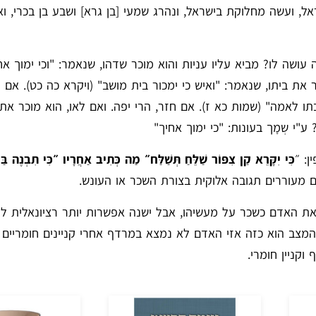
אל, ועשה מחלוקת בישראל, ונהרג שמעי [בן גרא] ושבע בן בכרי, וא
שה לו? מביא עליו עניות והוא מוכר שדהו, שנאמר: "וכי ימוך אח
ר את ביתו, שנאמר: "ואיש כי ימכור בית מושב" (ויקרא כה כט). אם ח
ת בתו לאמה" (שמות כא ז). אם חזר, הרי יפה. ואם לאו, הוא מוכר את
"י שְמָך בעונות: "כי ימוך אחיך"
ן: ״
כִּי יִקָּרֵא קַן צִפּוֹר שַׁלֵּחַ תְּשַׁלַּח״ מַה כְּתִיב אַחֲרָיו ״כִּי תִבְנֶה בַּ
מעוררים תגובה אלוקית בצורת השכר או העונש.
 האדם כשכר על מעשיהו, אבל ישנה אפשרות יותר רציונאלית ל
מצב הוא כזה אזי האדם לא נמצא במרדף אחרי קניינים חומריים 
וקניין חומרי.