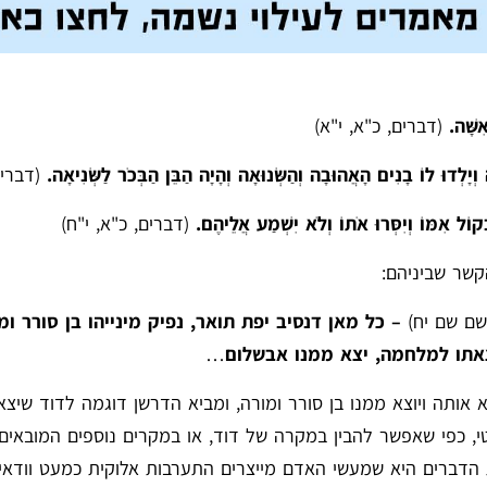
ִשָּׁה.
(דברים, כ"א, י"א)
יָלְדוּ לוֹ בָנִים הָאֲהוּבָה וְהַשְּׂנוּאָה וְהָיָה הַבֵּן הַבְּכֹר לַשְּׂנִיאָה.
(דברים
ְקוֹל אִמּוֹ וְיִסְּרוּ אֹתוֹ וְלֹא יִשְׁמַע אֲלֵיהֶם.
(דברים, כ"א, י"ח)
קשר שביניהם:
שם שם יח)
– כל מאן דנסיב יפת תואר, נפיק מינייהו בן סורר ומ
אתו למלחמה, יצא ממנו אבשלום
…
אותה ויוצא ממנו בן סורר ומורה, ומביא הדרשן דוגמה לדוד שיצא
 כפי שאפשר להבין במקרה של דוד, או במקרים נוספים המובאי
הדברים היא שמעשי האדם מייצרים התערבות אלוקית כמעט וודאי