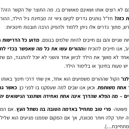
שהם לא רוצים אותו ושאינם מאושרים בו. מה התוצר של הקשר הזה?
ת כזה?
חז"ל נותנים גדרים לקיום ציווי זה מבחינת גיל הילד, ההורי
, מתוך גדרים אלו ניתן ללמוד ולהפיק הרבה תובנות חינוכיות:
ת שניים והם גם חייבים להיות שלמים בגופם.
מדוע כל הדרישות ה
, אנו חייבים להוכיח ש
ההורים עשו את כל מה שאפשר בכדי לחנ
חד לא מושך את הילד לכיוון אחד והשני לא יוכל להתנגד, הם של
ש טעות בחינוך או בלימוד הילד.
נו'
הקול שההורים משמיעים הוא אחד, אין שתי דרכי חינוך באותו ה
ך אחת משותפת
. וכאן אנו שבים למה שעסקנו בו לפני כן:
כאשר גו
ים – מה הפלא שהדרך אינה אחת ואחידה ושתוצר הנישואים יהי
ה פשוטה-
פרי טוב מתחיל באדמה הטובה בה נשתל העץ
. אם המ
ה יותר קלה ויותר מכוונת, אך אם המקום שממנו מגיעים הוא שלילי,
 מתחייבת…).