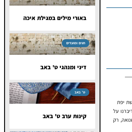
באורי מילים במגילת איכה
חגים ומועדים
דיני ומנהגי ט' באב
ט' באב
שת יפת
יברנו על
קינות ערב ט' באב
נואה, רק