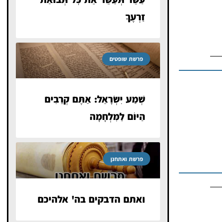
זַרְעֶךָ
פרשת שופטים
שְׁמַע יִשְׂרָאֵל: אַתֶּם קְרֵבִים
הַיּוֹם לַמִּלְחָמָה
פרשת ואתחנן
ואתם הדבקים בה' אלהיכם