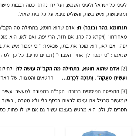
לעיני כל ישראל ולעיני השמש, ועל ידו נהרגו כמה רבבות מישר
ומפיבושת, ואיש בשת, והשליט ציבא על כל בית שאול.
תנחומא בהר (בובר) ח:
אדם שהוא חוטא, בתחילה מה הקב"ה עו
מאחוזתו" (ויקרא כה כה). אם חזר, הרי יפה. ואם לאו, הוא מוכ
יפה. ואם לאו, הוא מוכר את בִּתֹּו, שנאמר: "וכי ימכור איש א
שנאמר: "כי ימכר לך אחיך העברי" (דברים טו יב). כל כך למה? ע
[2]
אדם שהוא חוטא, בתחילה
מה הקב"ה
עושה לו?
ולחילופי
וְעָשִׂיתָ מַּעֲקֶה״.
וְתִזְכֶּה
לְכֶרֶם…
– החטאים והמצוות של האדם 
[3]
התפיסה המיסטית ברורה- הקב"ה בתמורה למעשר יעשיר את
שמעשר מרגיל את עצמו לראות בכסף כלי ולא מטרה , כאשר ה
חסרים לו, ולכן הוא מרגיש בעצמו עשיר גם אם יש לו פחות כסף 