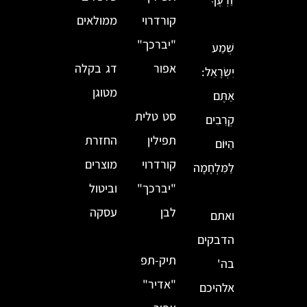
קורדרוי
ממולאים
"יברכך"
שְׁמַע
אפור
דג בקלה
יִשְׂרָאֵל:
מטוגן
אַתֶּם
סט טלית
קְרֵבִים
תפילין
החזרת
הַיּוֹם
קורדרוי
מוצרים
לַמִּלְחָמָה
"יברכך"
וביטול
לבן
עסקה
ואתם
הדבקים
תיק-תפ
בה'
"אדיר"
אלהיכם