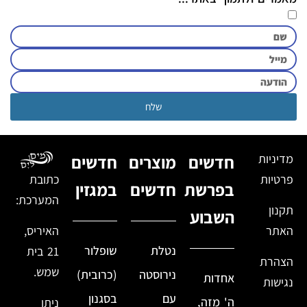
שלח
מדיניות
חדשים
מוצרים
חדשים
פרטיות
כתובת
בפרשת
חדשים
במגזין
המערכת:
תקנון
השבוע
האתר
האיריס,
נטלת
שופלור
21 בית
הצהרת
שמש.
נירוסטה
(כרובית)
אחדות
נגישות
עם
בסגנון
ה' מזה,
ניתן