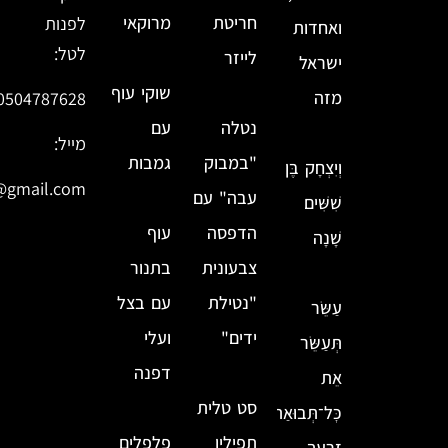
חריטת
מרוקאי
לפנות
ואחדות
לטל:
לייזר
ישראל
שוקי עוף
מזה
0504787628
נטלה
עם
מייל:
"במבוק
גמבות
וְיִצְחָק בֶּן
@gmail.com
עבה" עם
שִׁשִּׁים
הדפסה
עוף
שָׁנָה
צבעונית
בתנור
"נטילת
עם בצל
עַשֵּׂר
ידים"
ועלי
תְּעַשֵּׂר
דפנה
אֵת
סט טלית
כׇּל־תְּבוּאַת
תפילין
פלפלים
זַרְעֶךָ