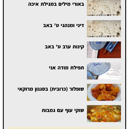
באורי מילים במגילת איכה
דיני ומנהגי ט' באב
קינות ערב ט' באב
תפילת מודה אני
שופלור (כרובית) בסגנון מרוקאי
שוקי עוף עם גמבות