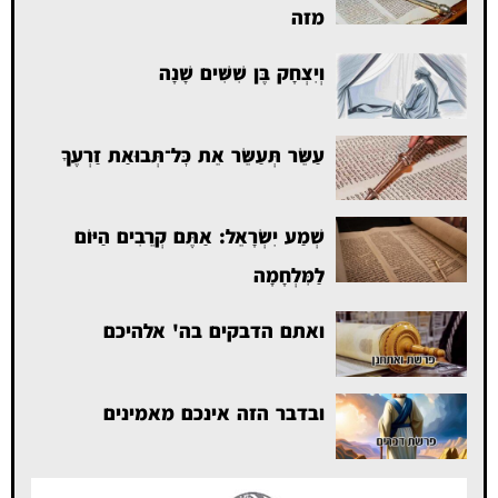
מזה
וְיִצְחָק בֶּן שִׁשִּׁים שָׁנָה
עַשֵּׂר תְּעַשֵּׂר אֵת כׇּל־תְּבוּאַת זַרְעֶךָ
שְׁמַע יִשְׂרָאֵל: אַתֶּם קְרֵבִים הַיּוֹם
לַמִּלְחָמָה
ואתם הדבקים בה' אלהיכם
ובדבר הזה אינכם מאמינים