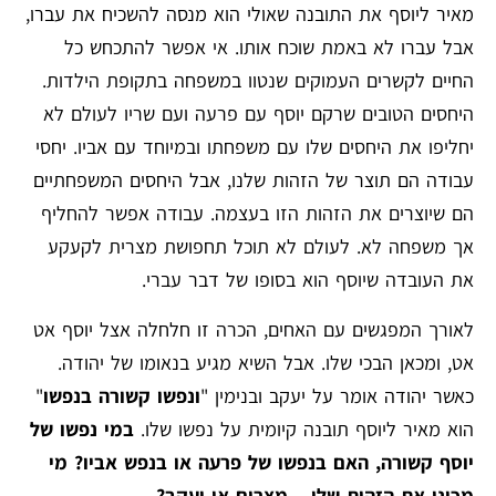
מאיר ליוסף את התובנה שאולי הוא מנסה להשכיח את עברו,
אבל עברו לא באמת שוכח אותו. אי אפשר להתכחש כל
החיים לקשרים העמוקים שנטוו במשפחה בתקופת הילדות.
היחסים הטובים שרקם יוסף עם פרעה ועם שריו לעולם לא
יחליפו את היחסים שלו עם משפחתו ובמיוחד עם אביו. יחסי
עבודה הם תוצר של הזהות שלנו, אבל היחסים המשפחתיים
הם שיוצרים את הזהות הזו בעצמה. עבודה אפשר להחליף
אך משפחה לא. לעולם לא תוכל תחפושת מצרית לקעקע
את העובדה שיוסף הוא בסופו של דבר עברי.
לאורך המפגשים עם האחים, הכרה זו חלחלה אצל יוסף אט
אט, ומכאן הבכי שלו. אבל השיא מגיע בנאומו של יהודה.
כאשר יהודה אומר על יעקב ובנימין "
ונפשו קשורה בנפשו
"
הוא מאיר ליוסף תובנה קיומית על נפשו שלו.
במי נפשו של
יוסף קשורה, האם בנפשו של פרעה או בנפש אביו? מי
מכונן את הזהות שלו – מצרים או יעקב?