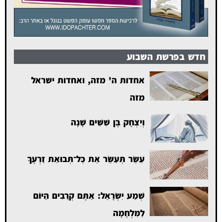
חדש בפרשת השבוע
אחדות ה' מזה, ואחדות ישראל
מזה
וְיִצְחָק בֶּן שִׁשִּׁים שָׁנָה
עַשֵּׂר תְּעַשֵּׂר אֵת כׇּל־תְּבוּאַת זַרְעֶךָ
שְׁמַע יִשְׂרָאֵל: אַתֶּם קְרֵבִים הַיּוֹם
לַמִּלְחָמָה