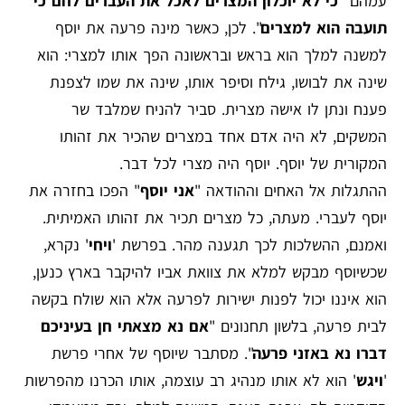
עמהם "
כי לא יוכלון המצרים לאכל את העברים לחם כי
תועבה הוא למצרים
". לכן, כאשר מינה פרעה את יוסף
למשנה למלך הוא בראש ובראשונה הפך אותו למצרי: הוא
שינה את לבושו, גילח וסיפר אותו, שינה את שמו לצפנת
פענח ונתן לו אישה מצרית. סביר להניח שמלבד שר
המשקים, לא היה אדם אחד במצרים שהכיר את זהותו
המקורית של יוסף. יוסף היה מצרי לכל דבר.
ההתגלות אל האחים וההודאה "
אני יוסף
" הפכו בחזרה את
יוסף לעברי. מעתה, כל מצרים תכיר את זהותו האמיתית.
ואמנם, ההשלכות לכך תגענה מהר. בפרשת '
ויחי
' נקרא,
שכשיוסף מבקש למלא את צוואת אביו להיקבר בארץ כנען,
הוא איננו יכול לפנות ישירות לפרעה אלא הוא שולח בקשה
לבית פרעה, בלשון תחנונים "
אם נא מצאתי חן בעיניכם
דברו נא באזני פרעה
". מסתבר שיוסף של אחרי פרשת
'
ויגש
' הוא לא אותו מנהיג רב עוצמה, אותו הכרנו מהפרשות