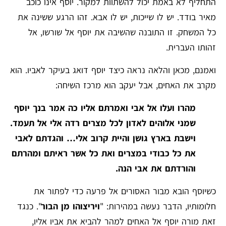
התחליף לא באמת יכול להשתוות למקור. יוסף אינו כוכב
מאיר בודד. יש לו שייכות, יש לו אבא. זהו הרגע ששינה את
כל המשחק. זו התובנה שהשיבה את יוסף אל שורשו, אל
זהותו העברית.
ואמנם, מכאן והלאה נראה כיצד יוסף דואג בעיקר לאביו. הוא
מקרב את האחים, אבל יעקב הוא מרכז השיחה:
מהרו ועלו אל אבי ואמרתם אליו כה אמר בנך יוסף
שמני אלוהים לאדון לכל מצרים רדה אלי אל תעמד.
וישבת בארץ גושן והיית קרוב אלי… והגדתם לאבי
את כל כבודי במצרים ואת כל אשר ראיתם ומהרתם
והורדתם את אבי הנה.
כשיוסף הובא מבור האסורים אל פרעה כדי לפתור את
חלומותיו, הדבר נעשה במהירות: "
ויריצוהו מן הבור
". כנגד
זאת מורה יוסף אל האחים למהר להביא את אביו אליו,