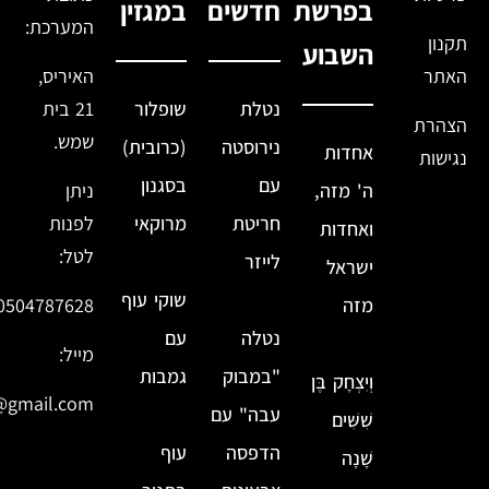
בפרשת
חדשים
במגזין
המערכת:
תקנון
השבוע
האתר
האיריס,
נטלת
שופלור
21 בית
הצהרת
שמש.
נירוסטה
(כרובית)
אחדות
נגישות
עם
בסגנון
ה' מזה,
ניתן
חריטת
מרוקאי
לפנות
ואחדות
לטל:
לייזר
ישראל
שוקי עוף
מזה
0504787628
נטלה
עם
מייל:
"במבוק
גמבות
וְיִצְחָק בֶּן
@gmail.com
עבה" עם
שִׁשִּׁים
הדפסה
עוף
שָׁנָה