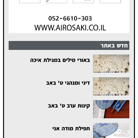
חדש באתר
באורי מילים במגילת איכה
דיני ומנהגי ט' באב
קינות ערב ט' באב
תפילת מודה אני