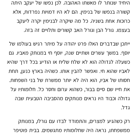
היחיד שנותר לו מאשתו האהובה. לכן נפשו של יעקב היתה
קשורה בנפשו של בנימין. הם לא היו דמויות נפרדות, אלא
כרוכות אחת בשניה. כל מה שיקרה לבנימין יקרה ליעקב
בעצמו. גורל הבן וגורל האב קשורים ותלויים זה בזה.
ייתכן שבדברים האלו פרט יהודה על מיתר רגיש בעולמו של
יוסף. במשך עשרים ושתיים שנה, יוסף חי במנותק מאביו. גם
כשעלה לגדולה הוא לא שלח שליח או הודיע בכל דרך שהיא
לאביו שהוא חי. ואפשר להבין אותו. כשהיה בארץ כנען, תחת
חסותו של אביו, הוא היה לא יותר ממשרת של בני השפחות.
את חייו שם סיים בבור, כשהוא ערום וחסר כל. חלומותיו על
גדולה וכבוד היו נראים מנותקים מהסביבה הטבעית שבה
גדל.
רק כשהגיע למצרים, והתמודד לבדו עם גורלו, במנותק
ממשפחתו, נראה היה שחלומותיו מתגשמים. בבית פוטיפר