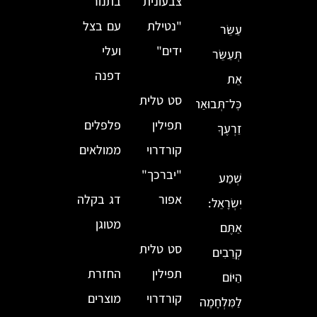
צבעונית
בתנור
"נטילת
עם בצל
עַשֵּׂר
ידים"
ועלי
תְּעַשֵּׂר
דפנה
אֵת
סט טלית
כׇּל־תְּבוּאַת
תפילין
פלפלים
זַרְעֶךָ
קורדרוי
ממולאים
"יברכך"
שְׁמַע
אפור
דג בקלה
יִשְׂרָאֵל:
מטוגן
אַתֶּם
סט טלית
קְרֵבִים
תפילין
החזרת
הַיּוֹם
קורדרוי
מוצרים
לַמִּלְחָמָה