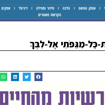
עומק הפשט
הלכה
סידור ותפילה
דיגיטל
עסקים
הקדשת מאמרים
ת-כָּל-מַגֵּפֹתַי אֶל-לִבְּךָ