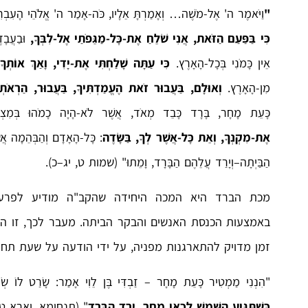
"
וַיֹּאמֶר ה' אֶל-מֹשֶׁה… וְאָמַרְתָּ אֵלָיו, כֹּה-אָמַר ה' אֱלֹהֵי הָעִבְרִים,
כִּי בַּפַּעַם הַזֹּאת, אֲנִי שֹׁלֵחַ אֶת-כָּל-מַגֵּפֹתַי אֶל-לִבְּךָ,
וּבַעֲבָדֶ
אֵין כָּמֹנִי בְּכָל-הָאָרֶץ.
כִּי עַתָּה שָׁלַחְתִּי אֶת-יָדִי,
וָאַךְ אוֹתְךָ
מִן-הָאָרֶץ.
וְאוּלָם, בַּעֲבוּר זֹאת הֶעֱמַדְתִּיךָ, בַּעֲבוּר, הַרְאֹתְ
כָּעֵת מָחָר, בָּרָד כָּבֵד מְאֹד, אֲשֶׁר לֹא-הָיָה כָמֹהוּ בְּמִצְ
אֶת-מִקְנְךָ, וְאֵת כָּל-אֲשֶׁר לְךָ, בַּשָּׂדֶה
: כָּל-הָאָדָם וְהַבְּהֵמָה אֲש
הַבַּיְתָה–וְיָרַד עֲלֵהֶם הַבָּרָד, וָמֵתוּ" (שמות ט, יג–כ).
מכת הברד היא המכה היחידה שהקב"ה מודיע לפרעה 
באמצעות הכנסת האנשים והבקר הביתה. מעבר לכך, זו המ
זמן מדויק להתארגנות מפניה, על ידי הודעה על שעת תחי
כְּשֶׁתַּגִּיעַ הַשֶּׁמֶשׁ לְכָאן מָחָר, יֵרֵד הַבָּרָד
" (תנחומא, וארא טז