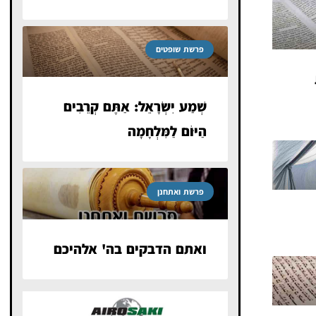
פרשת שופטים
שְׁמַע יִשְׂרָאֵל: אַתֶּם קְרֵבִים
הַיּוֹם לַמִּלְחָמָה
פרשת ואתחנן
ואתם הדבקים בה' אלהיכם