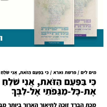
מים לים
/
פרשת וארא
/
כִּי בַּפַּעַם הַזֹּאת, אֲנִי שֹׁלֵחַ
כִּי בַּפַּעַם הַזֹּאת, אֲנִי שֹׁלֵחַ
אֶת-כָּל-מַגֵּפֹתַי אֶל-לִבְּךָ
מכת הברד זוכה לתיאור הארוך ביותר מב