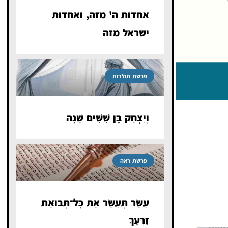
אחדות ה' מזה, ואחדות
ישראל מזה
פרשת תולדות
וְיִצְחָק בֶּן שִׁשִּׁים שָׁנָה
פרשת ראה
עַשֵּׂר תְּעַשֵּׂר אֵת כׇּל־תְּבוּאַת
זַרְעֶךָ