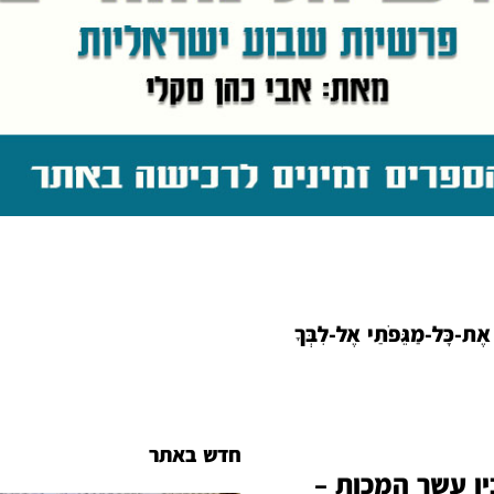
 אֶת-כָּל-מַגֵּפֹתַי אֶל-לִבְּךָ
חדש באתר
ין עשר המכות –