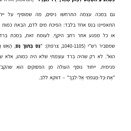
גם במכה עצמה התרחשו ניסים, מה שמוסיף על ייחו
התאפיינו בנס אחד בלבד: הפיכת מים לדם, הבאת כמות ג
או כל מפגע אחר רחב היקף. לעומת זאת, במכת ברד
שמסביר רש"י (1040-1105, צרפת): "
נֵס בְּתוֹךְ נֵס
, הָאֵשׁ וְ
הוּא". לא רק שהיה ברד עוצמתי שלא היה כמוהו, אלא 
פנימית. ייחוד נוסף העולה מן הפסוקים הוא שהק
"אֶת-כָּל-מַגֵּפֹתַי אֶל-לִבְּךָ" – דווקא ללב.