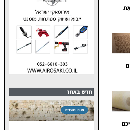
ּאַת
ים
חדש באתר
חגים ומועדים
כם