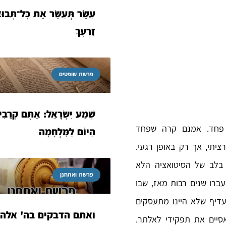
עַשֵּׂר תְּעַשֵּׂר אֵת כׇּל־תְּבו
זַרְעֶךָ
פרשת שופטים
שְׁמַע יִשְׂרָאֵל: אַתֶּם קְרֵבִ
פחד. אמנם קרה שפחד
הַיּוֹם לַמִּלְחָמָה
תי, אך רק באופן רגעי.
בלב של הסיטואציה הלא
פרשת ואתחנן
ברו שנים רבות מאז, שבו
דיף שלא היינו מתעסקים
ואתם הדבקים בה' אלהי
סיים את תפקידי לאלתר.