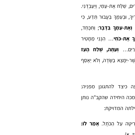
 שַׁלַּח אֶת-עַמִּי, וְיַעַבְדֻנִי.
יךָ, וּבְעַמֶּךָ בַּעֲבוּר תֵּדַע, כִּי
 וְאֶת-עַמְּךָ בַּדָּבֶר
; וַתִּכָּחֵד,
ךָ אֶת-כֹּחִי
… הִנְנִי מַמְטִיר
רַיִם…
וְעַתָּה, שְׁלַח הָעֵז
ֶׁר-יִמָּצֵא בַשָּׂדֶה, וְלֹא יֵאָסֵף
כיצד להתגונן מפניה:
כה היחידה שהקב"ה נותן
לתה המדויקת:
אָמַר לוֹ:
, א).