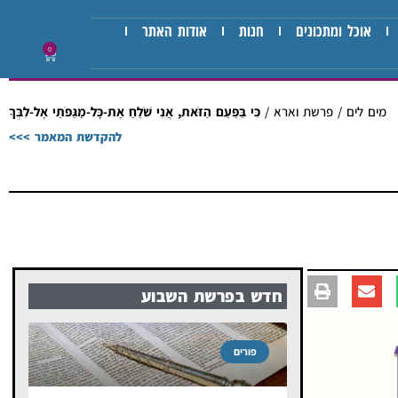
אוכל ומתכונים
חנות
אודות האתר
0
מים לים
/
פרשת וארא
/
כִּי בַּפַּעַם הַזֹּאת, אֲנִי שֹׁלֵחַ אֶת-כָּל-מַגֵּפֹתַי אֶל-לִבְּךָ
להקדשת המאמר >>>
חדש בפרשת השבוע
פורים