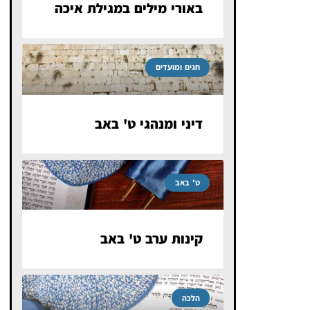
באורי מילים במגילת איכה
חגים ומועדים
דיני ומנהגי ט' באב
ט' באב
קינות ערב ט' באב
הלכה