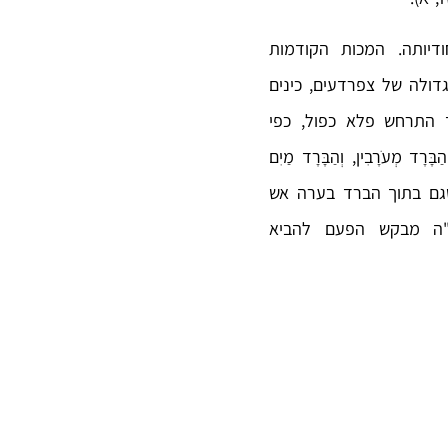
דיותה. המכות הקודמות
דולה של צפרדעים, כינים
 התרחש פלא כפול, כפי
הַבָּרָד מְעֹרָבִין, וְהַבָּרָד מַיִם
שגם בתוך הברד בערה אש
ב"ה מבקש הפעם להביא