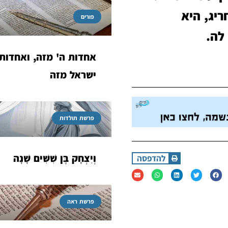
יג, היא
פורים
לה.
אחדות ה' מזה, ואחדות
ישראל מזה
פרשת תולדות
וְיִצְחָק בֶּן שִׁשִּׁים שָׁנָה
להדפסה
פרשת ראה