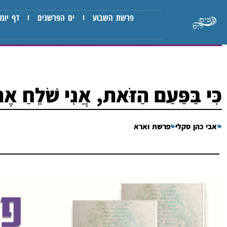
פרשת השבוע
ים הפרשנים
דף יומי
כִּי בַּפַּעַם הַזֹּאת, אֲנִי שֹׁלֵחַ אֶ
אבי כהן סקלי
פרשת וארא