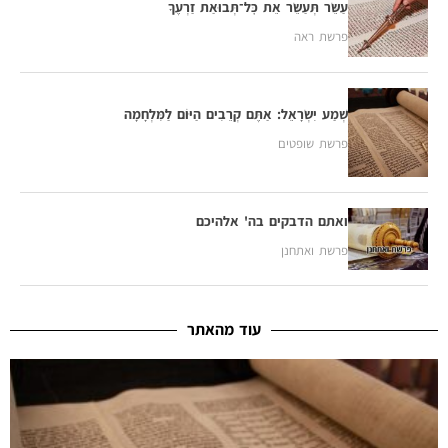
עַשֵּׂר תְּעַשֵּׂר אֵת כׇּל־תְּבוּאַת זַרְעֶךָ
פרשת ראה
שְׁמַע יִשְׂרָאֵל: אַתֶּם קְרֵבִים הַיּוֹם לַמִּלְחָמָה
פרשת שופטים
ואתם הדבקים בה' אלהיכם
פרשת ואתחנן
עוד מהאתר