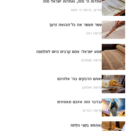
אחדות ה' מזה, ואחדות ישראל מזה
פורים
,
פרשת כי תשא
עַשֵּׂר תְּעַשֵּׂר אֵת כׇּל־תְּבוּאַת זַרְעֶךָ
פרשת ראה
שְׁמַע יִשְׂרָאֵל: אַתֶּם קְרֵבִים הַיּוֹם לַמִּלְחָמָה
פרשת שופטים
ואתם הדבקים בה' אלהיכם
פרשת ואתחנן
ובדבר הזה אינכם מאמינים
פרשת דברים
וָאֶתְפֹּשׂ בִּשְׁנֵי הַלֻּחֹת