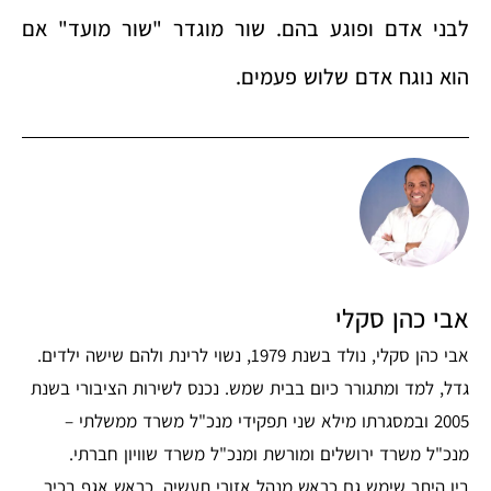
לבני אדם ופוגע בהם. שור מוגדר "שור מועד" אם
הוא נוגח אדם שלוש פעמים.
אבי כהן סקלי
אבי כהן סקלי, נולד בשנת 1979, נשוי לרינת ולהם שישה ילדים.
גדל, למד ומתגורר כיום בבית שמש. נכנס לשירות הציבורי בשנת
2005 ובמסגרתו מילא שני תפקידי מנכ"ל משרד ממשלתי –
מנכ"ל משרד ירושלים ומורשת ומנכ"ל משרד שוויון חברתי.
בין היתר שימש גם כראש מנהל אזורי תעשיה, כראש אגף בכיר