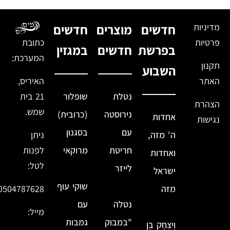
מדיניות
חדשים
מוצרים
חדשים
פרטיות
כתובת
בפרשת
חדשים
במגזין
המערכת:
תקנון
השבוע
האתר
האיריס,
נטלת
שופלור
21 בית
הצהרת
שמש.
נירוסטה
(כרובית)
אחדות
נגישות
עם
בסגנון
ה' מזה,
ניתן
חריטת
מרוקאי
לפנות
ואחדות
לטל:
לייזר
ישראל
שוקי עוף
מזה
0504787628
נטלה
עם
מייל:
"במבוק
גמבות
וְיִצְחָק בֶּן