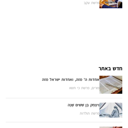
פרשת עקב
חדש באתר
אחדות ה' מזה, ואחדות ישראל מזה
פורים
,
פרשת כי תשא
וְיִצְחָק בֶּן שִׁשִּׁים שָׁנָה
פרשת תולדות