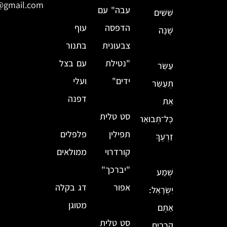
@gmail.com
עבה" עם
שִׁשִּׁים
הדפסה
עוף
שָׁנָה
צבעונית
בתנור
"נטילת
עם בצל
עַשֵּׂר
ידים"
ועלי
תְּעַשֵּׂר
דפנה
אֵת
סט טלית
כׇּל־תְּבוּאַת
תפילין
פלפלים
זַרְעֶךָ
קורדרוי
ממולאים
"יברכך"
שְׁמַע
אפור
דג בקלה
יִשְׂרָאֵל:
מטוגן
אַתֶּם
סט טלית
קְרֵבִים