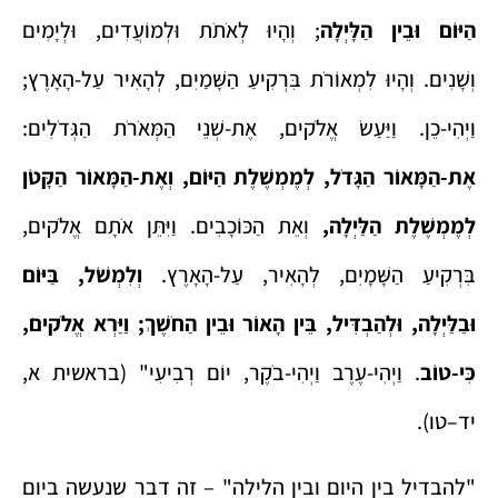
הַיּוֹם וּבֵין הַלָּיְלָה
; וְהָיוּ לְאֹתֹת וּלְמוֹעֲדִים, וּלְיָמִים
וְשָׁנִים. וְהָיוּ לִמְאוֹרֹת בִּרְקִיעַ הַשָּׁמַיִם, לְהָאִיר עַל-הָאָרֶץ;
וַיְהִי-כֵן. וַיַּעַשׂ אֱלֹקים, אֶת-שְׁנֵי הַמְּאֹרֹת הַגְּדֹלִים:
אֶת-הַמָּאוֹר הַגָּדֹל, לְמֶמְשֶׁלֶת הַיּוֹם, וְאֶת-הַמָּאוֹר הַקָּטֹן
לְמֶמְשֶׁלֶת הַלַּיְלָה,
וְאֵת הַכּוֹכָבִים. וַיִּתֵּן אֹתָם אֱלֹקים,
בִּרְקִיעַ הַשָּׁמָיִם, לְהָאִיר, עַל-הָאָרֶץ.
וְלִמְשֹׁל, בַּיּוֹם
וּבַלַּיְלָה, וּלְהַבְדִּיל, בֵּין הָאוֹר וּבֵין הַחֹשֶׁךְ; וַיַּרְא אֱלֹקים,
כִּי-טוֹב
. וַיְהִי-עֶרֶב וַיְהִי-בֹקֶר, יוֹם רְבִיעִי" (בראשית א,
יד–טו).
"להבדיל בין היום ובין הלילה" – זה דבר שנעשה ביום