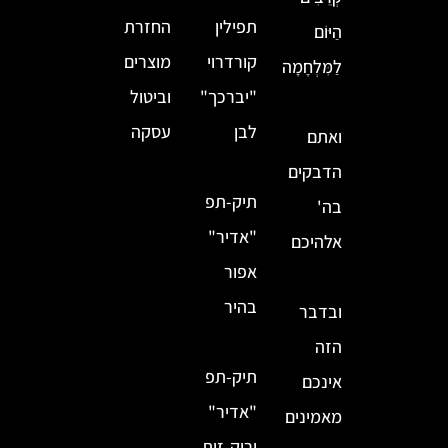
תפילין
החזרת
הַיּוֹם
קורדרוי
מוצרים
לַמִּלְחָמָה
"יברכך"
וביטול
לבן
עסקה
ואתם
הדבקים
תיק-תפ
בה'
"אדיר"
אלהיכם
אפור
בהיר
ובדבר
הזה
תיק-תפ
אינכם
"אדיר"
מאמינים
ירוק זית