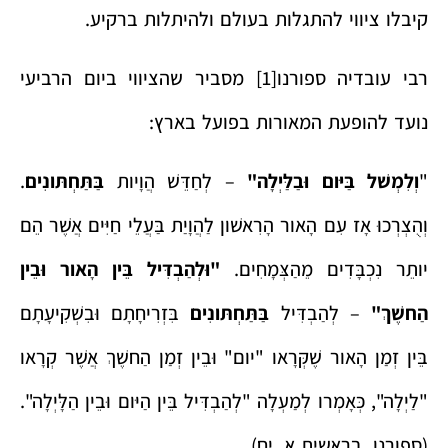
קיבלו ציווי להתגלות בעולם ולהיתלות ברקיע.
רבי עובדיה ספורנו
[1]
מסביר שהציווי ביום הרביעי
נועד להופעת המאורות בפועל בארץ:
"
וְלִמְשׁל בַּיּום וּבַלַּיְלָה"
– לְחַדֵּשׁ הֲוָיות
בַּתַּחְתּונִים
.
וְהֻצְרְכוּ אָז עִם הָאור הָרִאשׁון לַהֲוָיַת בַּעֲלֵי חַיִּים אֲשֶׁר הֵם
יותֵר נִכְבָּדִים מֵהַצְּמָחִים.
"וּלְהַבְדִּיל בֵּין הָאור וּבֵין
הַחשֶׁךְ"
– לְהַבְדִּיל
בַּתַּחְתּונִים
בִּזְרִיחָתָם וּבִשְׁקִיעָתָם
בֵּין זְמַן הָאור שֶׁקְּרָאו "יום" וּבֵין זְמַן הַחשֶׁךְ אֲשֶׁר קְרָאו
"לַיְלָה", כְּאָמְרו לְמַעְלָה "לְהַבְדִּיל בֵּין הַיּום וּבֵין הַלָּיְלָה".
(ספורנו, בראשית א, יח).