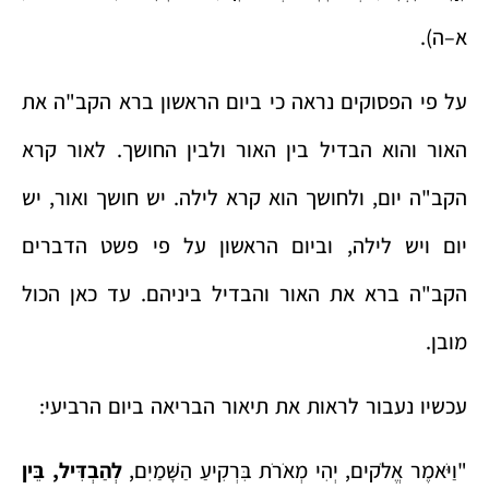
א–ה).
על פי הפסוקים נראה כי ביום הראשון ברא הקב"ה את
האור והוא הבדיל בין האור ולבין החושך. לאור קרא
הקב"ה יום, ולחושך הוא קרא לילה. יש חושך ואור, יש
יום ויש לילה, וביום הראשון על פי פשט הדברים
הקב"ה ברא את האור והבדיל ביניהם. עד כאן הכול
מובן.
עכשיו נעבור לראות את תיאור הבריאה ביום הרביעי:
"וַיֹּאמֶר אֱלֹקים, יְהִי מְאֹרֹת בִּרְקִיעַ הַשָּׁמַיִם,
לְהַבְדִּיל, בֵּין