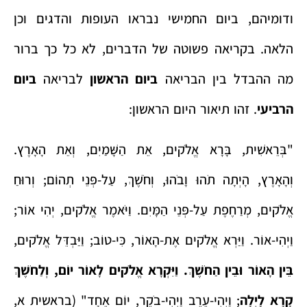
ודומיהם, ביום החמישי נבראו העופות והדגים וכן
הלאה. בקריאה פשוטה של הדברים, לא כל כך ברור
מה ההבדל בין הבריאה
ביום הראשון
לבריאה
ביום
הרביעי
. זהו תיאור היום הראשון:
"בְּרֵאשִׁית, בָּרָא אֱלֹקים, אֵת הַשָּׁמַיִם, וְאֵת הָאָרֶץ.
וְהָאָרֶץ, הָיְתָה תֹהוּ וָבֹהוּ, וְחֹשֶׁךְ, עַל-פְּנֵי תְהוֹם; וְרוּחַ
אֱלֹקים, מְרַחֶפֶת עַל-פְּנֵי הַמָּיִם. וַיֹּאמֶר אֱלֹקים, יְהִי אוֹר;
וַיְהִי-אוֹר. וַיַּרְא אֱלֹקים אֶת-הָאוֹר, כִּי-טוֹב; וַיַּבְדֵּל אֱלֹקים,
בֵּין הָאוֹר וּבֵין הַחֹשֶׁךְ.
וַיִּקְרָא אֱלֹקים לָאוֹר יוֹם, וְלַחֹשֶׁךְ
קָרָא לָיְלָה
; וַיְהִי-עֶרֶב וַיְהִי-בֹקֶר, יוֹם אֶחָד" (בראשית א,