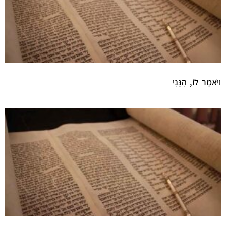
וַיֹּאמֶר לוֹ, הִנֵּנִי