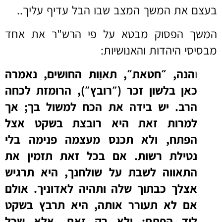
בעצם את המשך המצב שבו הבל עדיף עליך..
המשך הפסוק מבטא על פי הרש"ר את אחד
מבסיסי היהדות והאנושיות:
ו
הנה, ״חטאת״, תאוַות החושים, נאמרה
כאן בלשון זכר (״רובץ״), הרומזת לכחה
הרב. יש בידה את הכח למשול בך; אך
למרות זאת היא רובצת בשקט אצל
הפתח, ולא תכנס מעצמה פנימה בלי
נטילת רשות. אם בכל זאת תזמין את
התאווה לשבת על שולחנך, היא תרגיש
אצלך כבתוך שלה ותהיה לאדוניך. אולם
אם לא תעורר אותה, היא תרבץ בשקט
ליד הפתח; ולא רק זאת, אלא שכל