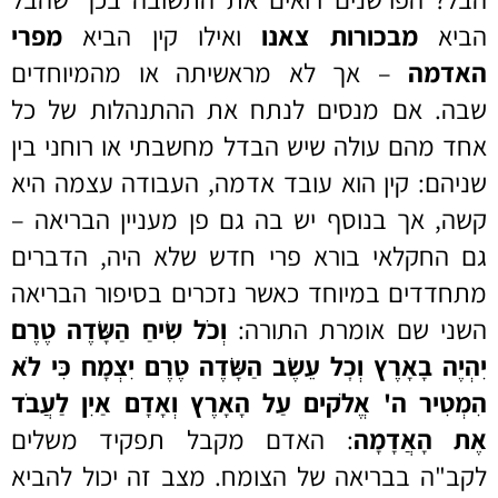
הביא
מבכורות צאנו
ואילו קין הביא
מפרי
האדמה
– אך לא מראשיתה או מהמיוחדים
שבה. אם מנסים לנתח את ההתנהלות של כל
אחד מהם עולה שיש הבדל מחשבתי או רוחני בין
שניהם: קין הוא עובד אדמה, העבודה עצמה היא
קשה, אך בנוסף יש בה גם פן מעניין הבריאה –
גם החקלאי בורא פרי חדש שלא היה, הדברים
מתחדדים במיוחד כאשר נזכרים בסיפור הבריאה
השני שם אומרת התורה:
וְכֹל שִׂיחַ הַשָּׂדֶה טֶרֶם
יִהְיֶה בָאָרֶץ וְכׇל עֵשֶׂב הַשָּׂדֶה טֶרֶם יִצְמָח כִּי לֹא
הִמְטִיר ה' אֱלֹקים עַל הָאָרֶץ וְאָדָם אַיִן לַעֲבֹד
אֶת הָאֲדָמָה
: האדם מקבל תפקיד משלים
לקב"ה בבריאה של הצומח. מצב זה יכול להביא