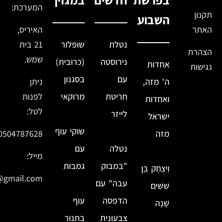
המערכת:
תקנון
השבוע
האתר
האיריס,
נטלת
שופלור
21 בית
הצהרת
שמש.
נירוסטה
(כרובית)
אחדות
נגישות
עם
בסגנון
ה' מזה,
ניתן
חריטת
מרוקאי
לפנות
ואחדות
לטל:
לייזר
ישראל
שוקי עוף
מזה
0504787628
נטלה
עם
מייל:
"במבוק
גמבות
וְיִצְחָק בֶּן
@gmail.com
עבה" עם
שִׁשִּׁים
הדפסה
עוף
שָׁנָה
צבעונית
בתנור