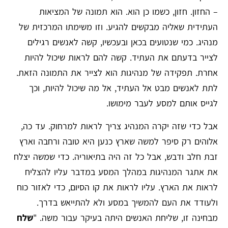
– החזון. חזון, כשמו כן הוא. הוא תמונה של המציאות
העתידית שאליה מבקשים להגיע. וזו משימתו המרכזית של
מנהיג. כמי שנטועים בכאן ובעכשיו, קשה לאנשים רגילים
לצייר בדעתם את העתיד. קשה להם לראות שיכול להיות
אחרת. תפקידה של מנהיגות הוא לצייר את התמונה הזאת.
לתת לאנשים מבט אל העתיד, אל מה שיכול להיות, וכך
לגייס אותם למסע לעבר מימושו.
אבל כדי שזה יקרה המנהיג צריך לראות למרחוק. עד כה,
אלוהים רק סיפר למשה שארץ כנען היא טובה ורחבה וארץ
זבת חלב ודבש, אבל כל זה היה בתיאוריה. כדי שמשה יצלח
את אתגר המנהיגות במהלך המסע במדבר עליו להצליח
לראות את הארץ. עליו לראות את קו הסיום, כדי לאזור כוח
ולעודד את העם להמשיך במסע ולא להתייאש בדרך.
מבחינה זו, שליחת האנשים היתה בעיקר עבור משה. "
שלח