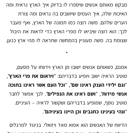
מבקש מאותם אנשים שיספרו לו בדיוק איך הארץ נראית ומה
האיכות שלה, איך העמים שיושבים בה נראים ומה צורת
הערים שלהם. משה רוצה כמו תמונה של הארץ, ואף מעבר
לכך: הוא רוצה שיביאו לו מפרי הארץ כדי לראות את היבול
שצומח בה. משה מעוניין בהמחשה שתראה לו מהי ארץ כנען.
*
אמנם, כשאותם אנשים ישובו מן הארץ וידווחו על מסעם,
מוטיב הראיה ישוב ויופיע בדבריהם: "
ויראום את פרי הארץ
",
"
וגם ילידי הענק ראינו שם
", "
וכל העם אשר ראינו בתוכה
אנשי מידות
", "
ושם ראינו את הנפילים
". לכך אפשר לחבר
מוטיב נוסף, שמופיע בדבריהם ושקשור לראיה – העיניים.
"
ונהי בעינינו כחגבים וכן היינו בעיניהם
".
הדיווח של האנשים הוא אפוא מאד ויזואלי. בניגוד למרגלים