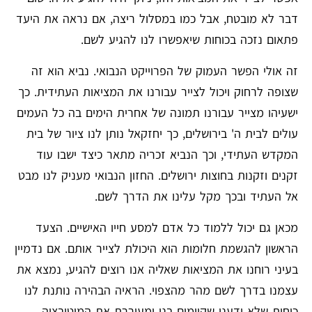
דבר לא מובטח, אבל כמו במסלול ריצה, אם נראה את היעד
פתאום נזכה בכוחות שיאפשרו לנו להגיע לשם.
זה אולי הפשר העמוק של הפרוייקט הנבואי. נביא הוא זה
שצופה לרחוק ויכול לצייר עבורנו את המציאות העתידית. כך
ישעיהו מצייר עבורנו תמונה של אחרית הימים בה כל העמים
עולים לבית ה' בירושלים, כך יחזקאל נותן לנו ציור של בית
המקדש העתידי, וכך הנביא זכריה מתאר כיצד ישבו עוד
זקנים וזקנות בחוצות ירושלים. החזון הנבואי מעניק לנו מבט
אל העתיד ובכך מקל עלינו את הדרך לשם.
מכאן גם יכול ללמוד כל אדם למסע חייו האישיים. הצעד
הראשון להגשמת חלומות הוא היכולת לצייר אותם. אם נדמיין
בעיני רוחנו את המציאות שאליה אנו רוצים להגיע, נמצא את
עצמנו בדרך לשם מהר מהצפוי. הראיה הבהירה נותנת לנו
כוחות שלא ידענו שקיימים בנו ומעוררת את המוטיבציה.