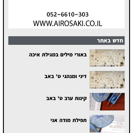
חדש באתר
באורי מילים במגילת איכה
דיני ומנהגי ט' באב
קינות ערב ט' באב
תפילת מודה אני