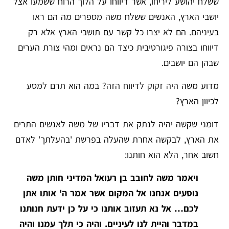
ששלח יהושע ליריחו, אשר דיווחו על הלוך הרוח ששמעו אצל
יושבי הארץ, האנשים ששלח משה מספרים מה הם ראו
בעיניהם. הם לא יצרו כל קשר עם תושבי הארץ אלא רק
דיווחו בצורה פיגורטיבית כיצד הם נראים ומהי צורת הערים
שבהן הם יושבים.
מדוע משה היה זקוק לדיווח הזה? במה הוא תרם למסע
לכיוון הארץ?
דומני שקשה יהיה לנתק את דבריו של משה לאנשים התרים
את הארץ, לבקשה אחרת שהעלה בפרשת 'בהעלתך' לאדם
חשוב אחר, הלא הוא חותנו:
ויאמר משה לחובב בן רעואל המדיני חותן משה
נוסעים אנחנו אל המקום אשר אמר ה' אותו אתן
לכם… אל נא תעזוב אותנו כי על כן ידעת חנותנו
במדבר והיית לנו לעיניים. והיה כי תלך עמנו והיה