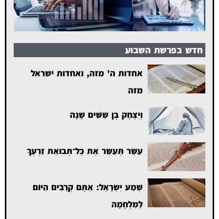
חדש בפרשת השבוע
אחדות ה' מזה, ואחדות ישראל
מזה
וְיִצְחָק בֶּן שִׁשִּׁים שָׁנָה
עַשֵּׂר תְּעַשֵּׂר אֵת כׇּל־תְּבוּאַת זַרְעֶךָ
שְׁמַע יִשְׂרָאֵל: אַתֶּם קְרֵבִים הַיּוֹם
לַמִּלְחָמָה