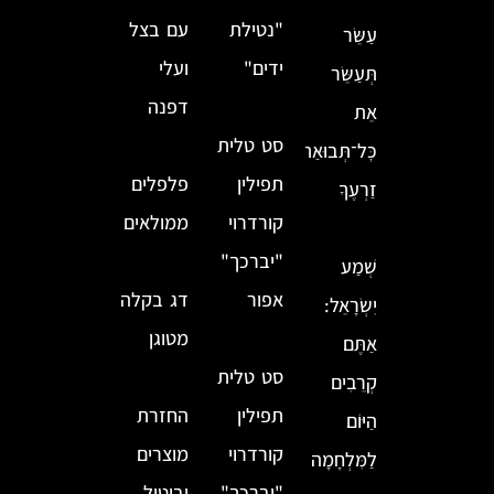
"נטילת
עם בצל
עַשֵּׂר
ידים"
ועלי
תְּעַשֵּׂר
דפנה
אֵת
סט טלית
כׇּל־תְּבוּאַת
תפילין
פלפלים
זַרְעֶךָ
קורדרוי
ממולאים
"יברכך"
שְׁמַע
אפור
דג בקלה
יִשְׂרָאֵל:
מטוגן
אַתֶּם
סט טלית
קְרֵבִים
תפילין
החזרת
הַיּוֹם
קורדרוי
מוצרים
לַמִּלְחָמָה
"יברכך"
וביטול