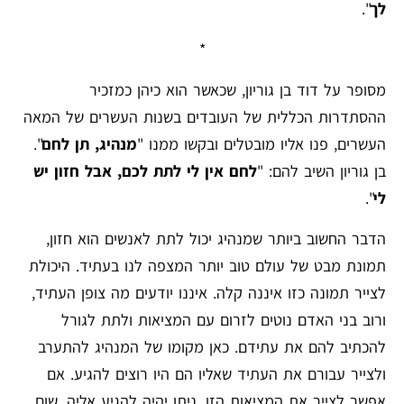
לך
".
*
מסופר על דוד בן גוריון, שכאשר הוא כיהן כמזכיר
ההסתדרות הכללית של העובדים בשנות העשרים של המאה
העשרים, פנו אליו מובטלים ובקשו ממנו "
מנהיג, תן לחם
".
בן גוריון השיב להם: "
לחם אין לי לתת לכם, אבל חזון יש
לי
".
הדבר החשוב ביותר שמנהיג יכול לתת לאנשים הוא חזון,
תמונת מבט של עולם טוב יותר המצפה לנו בעתיד. היכולת
לצייר תמונה כזו איננה קלה. איננו יודעים מה צופן העתיד,
ורוב בני האדם נוטים לזרום עם המציאות ולתת לגורל
להכתיב להם את עתידם. כאן מקומו של המנהיג להתערב
ולצייר עבורם את העתיד שאליו הם היו רוצים להגיע. אם
אפשר לצייר את המציאות הזו, ניתן יהיה להגיע אליה. שום