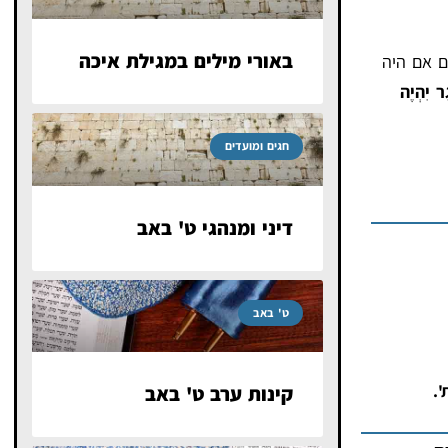
באורי מילים במגילת איכה
ם אם היה
ר יִהְיֶה
חגים ומועדים
דיני ומנהגי ט' באב
ט' באב
'.
קינות ערב ט' באב