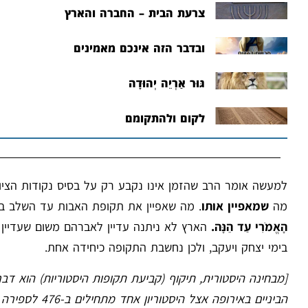
צרעת הבית – החברה והארץ
ובדבר הזה אינכם מאמינים
גּוּר אַרְיֵה יְהוּדָה
לקום ולהתקומם
למעשה אומר הרב שהזמן אינו נקבע רק על בסיס נקודות הציון
מה
שמאפיין אותו
. מה שאפיין את תקופת האבות עד השלב בו 
הָאֱמֹרִי עַד הֵנָּה.
הארץ לא ניתנה עדיין לאברהם משום שעדיין 
בימי יצחק ויעקב, ולכן נחשבת התקופה כיחידה אחת.
[מבחינה היסטורית, תיקוף (קביעת תקופות היסטוריות) הוא דב