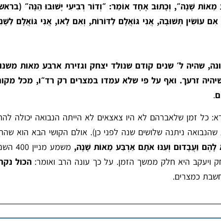
ַּע מֵאוֹת שָׁנָה״, וְכָתוּב אֶחָד אוֹמֵר: ״וְדוֹר רְבִיעִי יָשׁוּבוּ הֵנָּה״ (ברא
 עוֹשִׂין תְּשׁוּבָה, אֲנִי גּוֹאֲלָם לַדּוֹרוֹת, וְאִם לָאו, אֲנִי גּוֹאֲלָם לַשָּׁנ
ה, שהיה ל׳ שנים קודם שנולד יצחק וגזירת ארבע מאות משנו
היה זרעך. ואף על פי שלא עמדו במצרים רק רד״ו, מכל מקום
ם
.
א: כל זמן שלאברהם לא היו צאצאים לא הייתה הנבואה יכולה להתק
שהנבואה ניתנה שלושים שנה לפני כן). אולם הקושי הבא הוא שהת
לֹא לָהֶם וַעֲבָדוּם וְעִנּוּ אֹתָם אַרְבַּע מֵאוֹת שָׁנָה,
משמע מניי
חק ויעקב היא חלק ממשך הזמן. על כך עונה הרב ואומר:
הכול נקר
חשבת כמצרים.