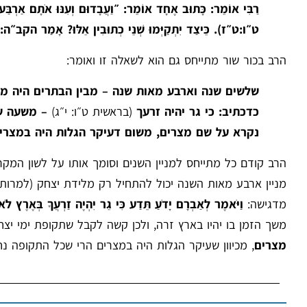
רַבִּי אוֹמֵר: כָּתוּב אֶחָד אוֹמֵר: ״וַעֲבָדוּם וְעִנּוּ אֹתָם אַרְב
ט״ו:ט״ז). כֵּיצַד יִתְקַיְּמוּ שְׁנֵי כְתוּבִין אֵלּוּ? אָמַר הקב״ה: אִם
הרב בכור שור מתייחס גם הוא לשאלה זו ואומר:
שלשים שנה וארבע מאות שנה – מבין הבתרים היה מונ
כדכתיב: כי גר יהיה זרעך
(בראשית ט״ו: י״ג)
– משעה שי
נקרא על שם מצרים, משום דעיקר הגלות היה במצרי
הרב קודם כל מתייחס למניין השנים וסומך אותו על לשון המקר
מניין ארבע מאות השנה יכול להתחיל רק מלידת יצחק (למרות 
מדגישה:
וַיֹּאמֶר לְאַבְרָם יָדֹעַ תֵּדַע כִּי גֵר יִהְיֶה זַרְעֲךָ בְּאֶרֶץ 
משך הזמן בו יהיו בארץ זרה, ולכן קשה לקבל שתקופת ימי יצ
מצרים
, מכיוון שעיקר הגלות היה במצרים הרי שכל התקופה נ