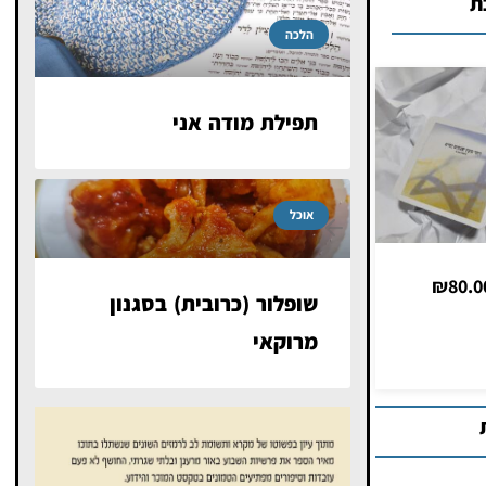
ת
הלכה
תפילת מודה אני
אוכל
שופלור (כרובית) בסגנון
מרוקאי
₪
130.00
₪
30.00