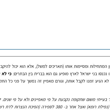
 המתחילות ומסיימות אותו (תאריכים למשל), אלא הוא יכול להיקב
נכנסו בני ישראל לארץ מופיע גם הוא בברית בין הבתרים:
כִּי לֹא ש
לא הגיע זמנו לקבל אותה, וגורם מאפיין זה נמשך על פני כל התק
ר בעייתי משום שתקופה נקבעת על פי מאפיינים ולא על פי שנים. 
הביניים באירופה אצל היסטוריון אחד מתחילים ב-476 לספירה (נפילת רומא) ואצל אחר ב- 380 לספירה (הפיכת הנצ