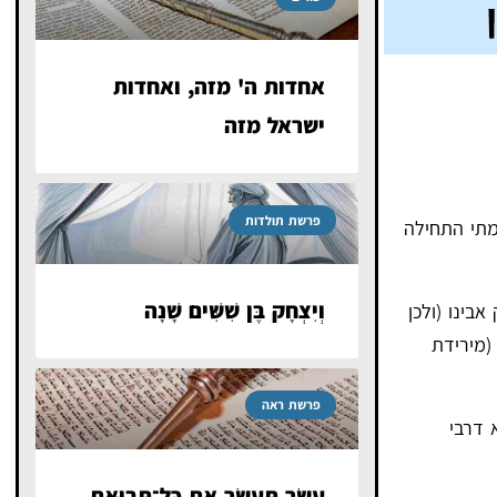
אחדות ה' מזה, ואחדות
ישראל מזה
פרשת תולדות
מתי התחילה
וְיִצְחָק בֶּן שִׁשִּׁים שָׁנָה
דת יצחק אבינו (ולכן
ארץ מצרים (מירידת
פרשת ראה
 דרבי
עַשֵּׂר תְּעַשֵּׂר אֵת כׇּל־תְּבוּאַת