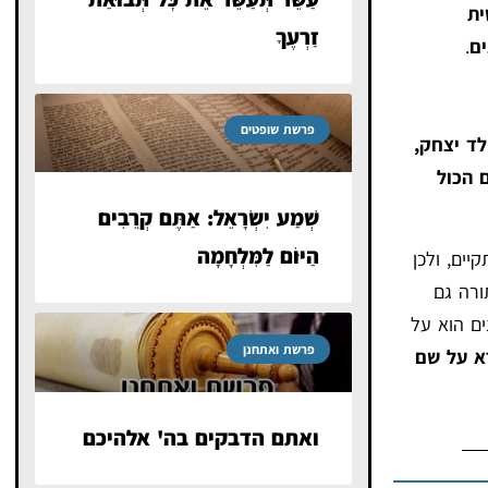
שית
זַרְעֶךָ
ִים
.
פרשת שופטים
לד יצחק,
 הכול
שְׁמַע יִשְׂרָאֵל: אַתֶּם קְרֵבִים
הַיּוֹם לַמִּלְחָמָה
יים, ולכן
ורה גם
ן 400 השנים הוא על
פרשת ואתחנן
א על שם
ואתם הדבקים בה' אלהיכם