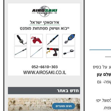
ע על בסיס
ָׁלֵם עֲוֺן
ופה- גם
חדש באתר
למשל ימי
חגים ומועדים
רות לדת רשמית