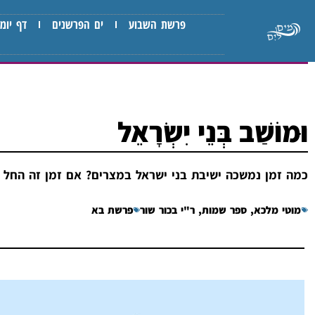
פרשת השבוע
ים הפרשנים
דף יומי
וּמוֹשַׁב בְּנֵי יִשְׂרָאֵל
כמה זמן נמשכה ישיבת בני ישראל במצרים? אם זמן זה החל ב
מוטי מלכא
,
ספר שמות
,
ר"י בכור שור
פרשת בא