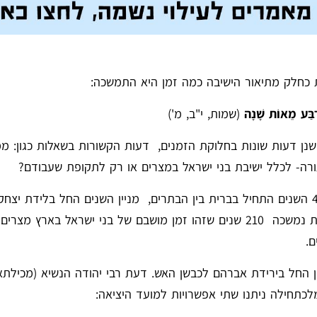
ת כחלק מתיאור הישיבה כמה זמן היא התמשכה:
אַרְבַּע מֵאוֹת שָׁנָה
(שמות, י"ב, מ')
וישנן דעות שונות בחלוקת הזמנים, דעות הקשורות בשאלות כגון: מ
ה- לכלל ישיבת בני ישראל במצרים או רק לתקופת שעבודם?
סדר עולם רבה (פרק ג') מציין כמה אפשרויות בנושא: מניין 430 השנים התחיל בברית בין הבתרים, מניין השנים החל בלי
400 שנה חסרות 30 השנים שבין הברית ובין לידת יצחק), הגלות נמשכה 210 שנים שזהו זמן מושבם של בני ישראל ב
ין החל בירידת אברהם לכבשן האש. דעת רבי יהודה הנשיא (מכילתא
לכתחילה ניתנו שתי אפשרויות למועד היציאה: