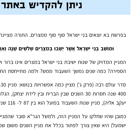
בפרשת בא יוצאים בני ישראל סוף סוף ממצרים. התורה מציינ
וּמוֹשַׁב בְּנֵי יִשְׂרָאֵל אֲשֶׁר יָשְׁבוּ בְּמִצְרָיִם שְׁלֹשִׁים שָׁנָה וְ
המניין המדויק של שנות ישיבת בני ישראל במצרים אינו ברור 
הספירה? כמה שנים נמשך השעבוד ממש? ולמה מתייחסת התור
יעקב אליה), מניין שנות השעבוד בפועל הוא בין 87 ל- 116 שנים.
כמובן שהיו שחלקו על המניין הזה, ולמשל הגר"א סובר שהמני
ישמעל) היא שאין צורך לפתור בכלל את מניין השנים משום שמ