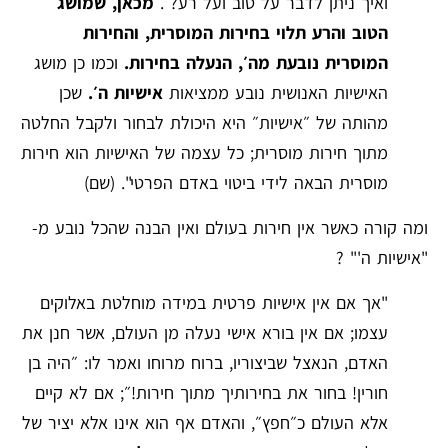
ואיך ניתן לדבר על טוב ועל רע? .
מכאן, שמושג
הטוב והרע תלוי בחירות המוסרית, והחירות
המוסרית נובעת מה׳, הנעלה בחירות.
וכמו כן מושג
האישיות האנושית נובע ממציאות
אישיות ה׳.
שכן
מהותה של ״אישיות״ היא היכולת לבחור ולקבל החלטה
מתוך חירות מוסרית; כל עצמה של האישיות הוא חירות
מוסרית הבאה לידי ביטוי באדם הפרטי". (שם)
ומה קורה כאשר אין חירות בעולם ואין הבנה שהכל נובע מ-
"אישיות ה'" ?
"אך אם אין אישיות פרטית במידה מוחלטת באלוקים
עצמו; אם אין בורא אישי נעלה מן העולם, אשר חנן את
האדם, הנאצל שביצוריו, ברוח מרוחו ואמר לו: ״היה בן
חורין! בחור את בחירותיך מתוך חירות!״; אם לא קיים
אלא העולם כ״חפץ״, והאדם אף הוא אינו אלא יציר של