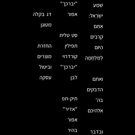
"יברכך"
שְׁמַע
אפור
דג בקלה
יִשְׂרָאֵל:
מטוגן
אַתֶּם
סט טלית
קְרֵבִים
תפילין
החזרת
הַיּוֹם
קורדרוי
מוצרים
לַמִּלְחָמָה
"יברכך"
וביטול
לבן
עסקה
ואתם
הדבקים
תיק-תפ
בה'
"אדיר"
אלהיכם
אפור
בהיר
ובדבר