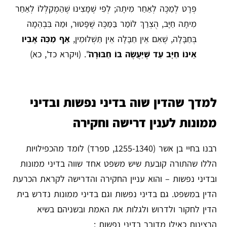
פְּרָט לְמַכֶּה לְאַחַר מִיתָה; לְפִי שֶׁמָּצִינוּ שֶׁהַמְקַלְּלוֹ לְאַחַר
מִיתָה חַיָּב, הֻצְרַךְ לוֹמַר בַּמַּכֶּה שֶׁפָּטוּר, וּמַה בִּבְהֵמָה
בְּחַבָּלָה, שֶׁאִם אֵין חַבָּלָה אֵין תַּשְׁלוּמִין,
אַף מַכֵּה אָבִיו
אֵינוֹ חַיָּב עַד שֶׁיַּעֲשֶֹה בוֹ חַבּוּרָה
". (ויקרא כד', כא)
למדך שהדין שוה בדיני נפשות ובדיני
ממונות לענין דרישה וחקירה
רבנו בחיי בן אשר (1255-1340, ספרד) לומד מהכפילויות
הללו שהתורה קובעת שיש משפט אחד שווה בדיני ממונות
ובדיני נפשות – והוא עניין החקירה והדרישה לקראת הכרעת
הדין במשפט. גם בדיני נפשות וגם בדיני ממונות נדרש בית
הדין לחקור ולדרוש ולגלות את האמת ובשניהם בשיא
הרצינות כאילו מדובר בדיני נפשות :