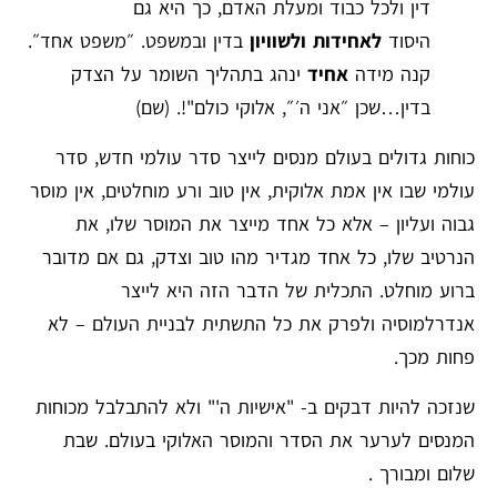
דין ולכל כבוד ומעלת האדם, כך היא גם
היסוד
לאחידות ולשוויון
בדין ובמשפט. ״משפט אחד״.
קנה מידה
אחיד
ינהג בתהליך השומר על הצדק
בדין…שכן ״אני ה׳⁠ ⁠״, אלוקי כולם"!. (שם)
כוחות גדולים בעולם מנסים לייצר סדר עולמי חדש, סדר
עולמי שבו אין אמת אלוקית, אין טוב ורע מוחלטים, אין מוסר
גבוה ועליון – אלא כל אחד מייצר את המוסר שלו, את
הנרטיב שלו, כל אחד מגדיר מהו טוב וצדק, גם אם מדובר
ברוע מוחלט. התכלית של הדבר הזה היא לייצר
אנדרלמוסיה ולפרק את כל התשתית לבניית העולם – לא
פחות מכך.
שנזכה להיות דבקים ב- "אישיות ה'" ולא להתבלבל מכוחות
המנסים לערער את הסדר והמוסר האלוקי בעולם. שבת
שלום ומבורך .