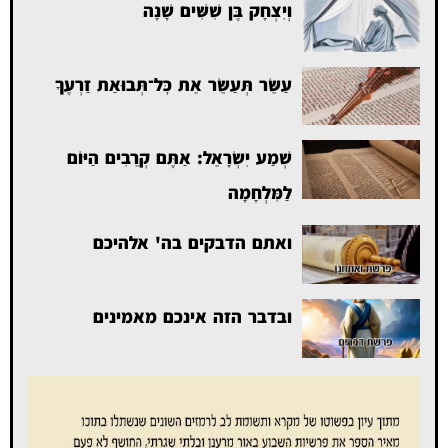
וְיִצְחָק בֶּן שִׁשִּׁים שָׁנָה
עַשֵּׂר תְּעַשֵּׂר אֵת כׇּל־תְּבוּאַת זַרְעֶךָ
שְׁמַע יִשְׂרָאֵל: אַתֶּם קְרֵבִים הַיּוֹם
לַמִּלְחָמָה
ואתם הדבקים בה' אלהיכם
ובדבר הזה אינכם מאמינים