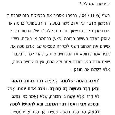
לפרשת המקלל ?
רש"י (1040-1105, צרפת) מסביר את הכפילות בזה שהכתוב
הראשון מדבר על אדם אשר במעשיו הורג בפועל בהמה או
אדם שכן בציווי הראשון כתובה המילה "נפש". הכתוב השני
עוסק באדם העושה חבורה (פצע) בבהמה או באדם. רש"י
מייחס את הכתוב השני למקרה ספציפי שבו אדם מכה את
אביו ואמו שדווקא אז הוא חייב מיתה, שהרי למדנו בעבר
שאם אדם פגע באדם אחר ולא הרגו, אין הוא חייב מיתה,
אלא לשלם את הנזק :
"
ומכה בהמה ישלמנה.
לְמַעְלָה
דִּבֵּר בְּהוֹרֵג בְּהֵמָה
וְכָאן דִּבֵּר בְּעוֹשֶׂה בָהּ חַבּוּרָה.
ומכה אדם יומת.
אֲפִלּוּ
לֹא הֲרָגוֹ אֶלָּא עָשָׂה בוֹ חַבּוּרָה, שֶׁלֹּא נֶאֱמַר כָּאן נֶפֶשׁ;
וּבְמַכֵּה אָבִיו וְאִמּוֹ דִּבֵּר הַכָּתוּב, וּבָא לְהַקִּישׁוֹ לְמַכֵּה
בְהֵמָה,
מַה מַּכֵּה בְהֵמָה מֵחַיִּים, אַף מַכֵּה אָבִיו מֵחַיִּים,