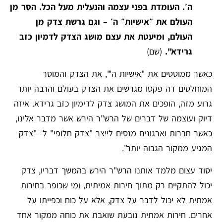
ה׳. העומדת בפני עצמה והנעלית מעל הכל
. הסֵר מן
העולם את ״אישיות״ ה׳ – וגם גרשת צדק מן
העולם, ומיעטת את עצם מושג הצדק לדמיון כזב
גרידא".
(שם)
כאשר ממוטטים את "אישיות ה'", את הצדק והמוסר
המוחלטים דה פקטו מגרשים את הצדק בעולם והרבה יותר
גרוע מזה, הופכים את המושג צדק לדימיון כזב גרידא. איזה
דיוק ועוצמה של דברים של הרש"ר הירש אשר מדבר אלינו,
כאשר חברות וארגונים מנסים לייצר "צדק חלופי" ל- "צדק
המגיע ממקור הגבוה יותר".
יסוד עצום מלמד אותנו הרש"ר הירש בהמשך דבריו, צדק
יכול להתקיים רק מתוך חירות אמיתית, ומי שכופר בחירות
אמתית לא יכול לדבר על צדק, אלא על כוח וכפייתו על
אחרים. חירות אמתית נובעת שואבת את כוחה ממקור אחד