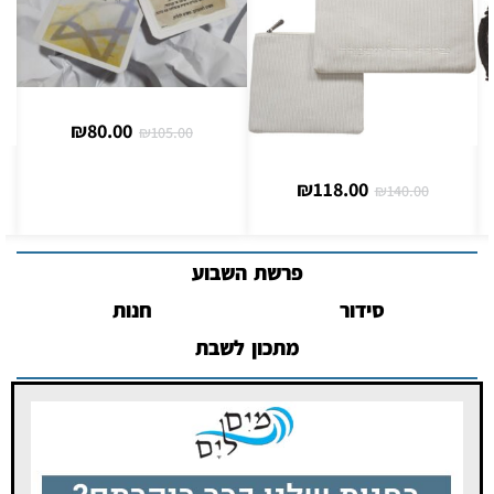
₪
80.00
₪
105.00
₪
118.00
₪
140.00
פרשת השבוע
סידור
חנות
מתכון לשבת