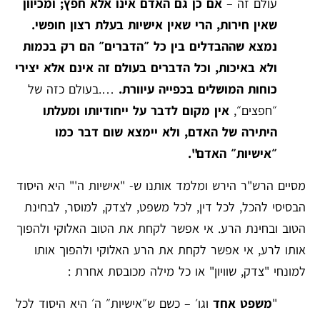
עולם זה –
אם כן גם האדם אינו אלא חפץ; ומכיוון
שאין חירות, הרי שאין אישיות בעלת רצון חופשי.
נמצא שההבדלים בין כל ״הדברים״ הם רק בכמות
ולא באיכות, וכל הדברים בעולם זה אינם אלא יצירי
כוחות המושלים בכפייה עיוורת.
….בעולם כזה של
״חפצים״,
אין מקום לדבר על ייחודיותו ומעלתו
היתירה של האדם, ולא יימצא שום דבר כמו
״אישיות״ האדם".
מסיים הרש"ר הירש ומלמד אותנו ש- "אישיות ה'" היא היסוד
הבסיסי להכל, לכל דין, לכל משפט, לצדק, למוסר, לבחינת
הטוב ובחינת הרע. אי אפשר לקחת את הטוב האלוקי ולהפוך
אותו לרע, אי אפשר לקחת את הרע האלוקי ולהפוך אותו
למונחי "צדק, שוויון" או כל מילה מכובסת אחרת :
"
משפט אחד
וגו׳ – כשם ש״אישיות״ ה׳ היא היסוד לכל