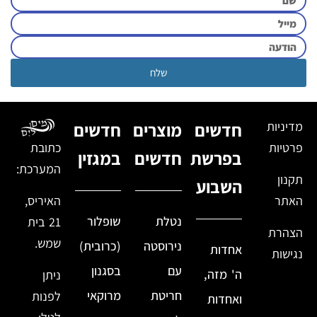
שלח
מדיניות
חדשים
מוצרים
חדשים
פרטיות
כתובת
בפרשת
חדשים
במגזין
המערכת:
תקנון
השבוע
האתר
האיריס,
נטלת
שופלור
21 בית
הצהרת
שמש.
נירוסטה
(כרובית)
אחדות
נגישות
עם
בסגנון
ה' מזה,
ניתן
חריטת
מרוקאי
לפנות
ואחדות