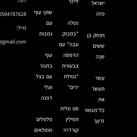
לטל:
לייזר
ישראל
שוקי עוף
מזה
0504787628
נטלה
עם
מייל:
"במבוק
גמבות
וְיִצְחָק בֶּן
@gmail.com
עבה" עם
שִׁשִּׁים
הדפסה
עוף
שָׁנָה
צבעונית
בתנור
"נטילת
עם בצל
עַשֵּׂר
ידים"
ועלי
תְּעַשֵּׂר
דפנה
אֵת
סט טלית
כׇּל־תְּבוּאַת
תפילין
פלפלים
זַרְעֶךָ
קורדרוי
ממולאים