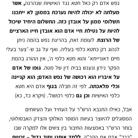
נפש אדם רק כאל חטא נגד האישיות שנהרגה
, אשר
מעלתה לא יכולה להיות נערכת בממון; לא ייתכנו
תשלומי ממון על אובדן כזה.
התשלום היחיד שיכול
להיות על נטילת חיי אדם הוא אובדן חייו הארציים
של הרוצח
. לעומת זאת, בהריגת נפש בהמה ניתן
לנהוג רק כחטא כלפי בעליה. ואף על גב ש-״צער בעלי
חיים דאורייתא״ והוא חטא כלפי ה׳, אין ההורג בהמת
הפקר נידון ונענש בבית דין של מטה.
גופו של אדם
על איבריו הוא רכושה של נפש האדם; הוא קניינה
וכלי מלאכתה.
לפי זה חבלה
בגוף
אדם היא חטא
כלפי האישיות
וכן גם
כלפי רכושה". (ויקרא כד, כא)
אבל, כאילו התנבא הרש"ר על העתיד ועל העיוותים
המסוגלים להיווצר בעיוות המוסר האלוקי והצדק האבסולוטי,
בוחר הרש"ר באמצעות החיבור בין ציווים אלו למקרה שבו
"ברך" אדם את הקב"ה,
ללמד אותנו יסוד גדול – זכויות