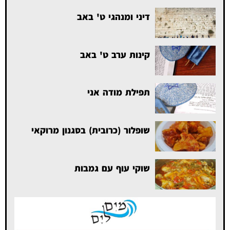
דיני ומנהגי ט' באב
קינות ערב ט' באב
תפילת מודה אני
שופלור (כרובית) בסגנון מרוקאי
שוקי עוף עם גמבות