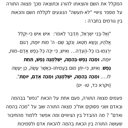
המקלל את השם והוצאתו להורג וכתוצאה מכך מצווה התורה
על מספר ציוויי "לא-תעשה" הנוגעים לקללת השם והכאות
בין גורמים בחברה :
"וְאֶל-בְּנֵי יִשְׂרָאֵל, תְּדַבֵּר לֵאמֹר: אִישׁ אִישׁ כִּי-יְקַלֵּל
אֱלֹהָיו, וְנָשָׂא חֶטְאוֹ. וְנֹקֵב שֵׁם- ה' מוֹת יוּמָת, רָגוֹם
יִרְגְּמוּ-בוֹ כָּל-הָעֵדָה… וְאִישׁ, כִּי יַכֶּה כָּל-נֶפֶשׁ אָדָם–מוֹת,
יוּמָת
. וּמַכֵּה נֶפֶשׁ-בְּהֵמָה, יְשַׁלְּמֶנָּה נֶפֶשׁ, תַּחַת
נָפֶשׁ
. וְאִישׁ, כִּי-יִתֵּן מוּם בַּעֲמִיתוֹ–כַּאֲשֶׁר עָשָׂה, כֵּן יֵעָשֶׂה
לּוֹ….
וּמַכֵּה בְהֵמָה, יְשַׁלְּמֶנָּה; וּמַכֵּה אָדָם, יוּמָת
.".
(ויקרא כד, טו- יט)
פעמים מצווה התורה, פעם אחת על הכאת "נפש" בבהמה
ובאדם ושני פסוקים אח"כ מצווה התורה שוב על "מכה בהמה
ואדם" ? מה ההבדל בין הציוויים ומה אפשר ללמוד מהחיבור
שעושה התורה בין הכאת בהמה להכאת אדם ולסמיכות