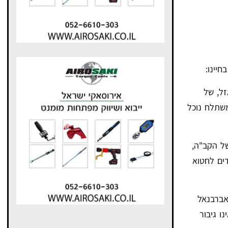
יינו:
ל, של
משתלח נוכל
ל הקב"ה,
דים לחטוא
אברבנאל
ו גיבור