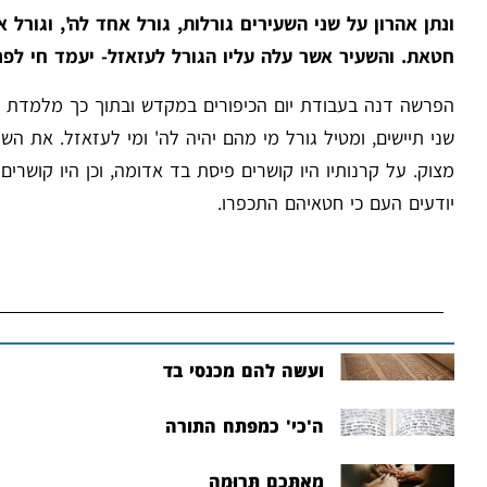
ונתן אהרון על שני השעירים גורלות, גורל אחד לה', וגורל
חטאת. והשעיר אשר עלה עליו הגורל לעזאזל- יעמד חי לפנ
הפרשה דנה בעבודת יום הכיפורים במקדש ובתוך כך מלמדת אות
שני תיישים, ומטיל גורל מי מהם יהיה לה' ומי לעזאזל. את ה
מצוק. על קרנותיו היו קושרים פיסת בד אדומה, וכן היו קושר
יודעים העם כי חטאיהם התכפרו.
ועשה להם מכנסי בד
ה'כי' כמפתח התורה
מֵאִתְּכֶם תְּרוּמָה