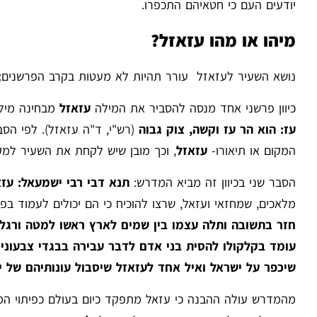
יודעים העם כי חטאיהם התכפרו.
מיהו או מהו עזאזל?
נושא השעיר לעזאזל עורר תהיות לא מעטות בקרב הפרשנים:
כיוון פרשני אחד מנסה להסביר את המילה
עזאזל
מבחינה מילול
עז: הוא הר עז וקשה, צוק גבוה
(רש"י, ד"ה עזאזל). לפי הס
המקום או תיאורו-
עזאזל
, וכך מובן שיש לקחת את השעיר למק
הסבר שני בכיוון זה מביא המדרש:
תנא דבי רבי ישמעאל: עז
מלאכים, שמחזאי ועזאל, שרצו להוכיח כי הם יכולים לעמוד בפ
חזר בתשובה ותלה עצמו בין שמים לארץ ראשו למטה ורגליו
עומד בקלקולו להסית בני אדם לדבר עבירה בבגדי צבעונין 
שיכפר על ישראל ואיל אחד לעזאזל שיסבול עונותיהם של י
מהמדרש עולה ההבנה כי עזאל מתפקד כיום בעולם כפיתוי ה