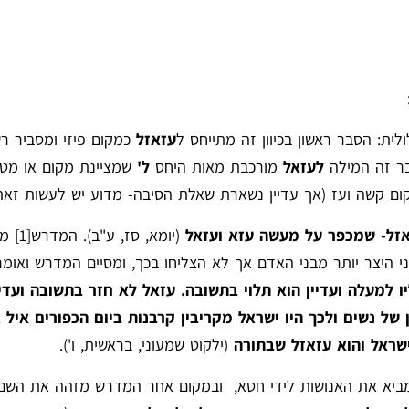
ית: הסבר ראשון בכיוון זה מתייחס ל
עזאזל
כמקום פיזי ומסביר ר
בר זה המילה
לעזאל
מורכבת מאות היחס
ל'
שמציינת מקום או מט
ום קשה ועז (אך עדיין נשארת שאלת הסיבה- מדוע יש לעשות זאת
אזל- שמכפר על מעשה עזא ועזאל
(יומא, סז, ע"ב). המדרש
[1]
מס
ני היצר יותר מבני האדם אך לא הצליחו בכך, ומסיים המדרש ואומ
 למעלה ועדיין הוא תלוי בתשובה. עזאל לא חזר בתשובה ועדיי
של נשים ולכך היו ישראל מקריבין קרבנות ביום הכפורים איל 
שראל והוא עזאזל שבתורה
(ילקוט שמעוני, בראשית, ו').
מביא את האנושות לידי חטא, ובמקום אחר המדרש מזהה את השם