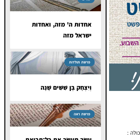
אחדות ה' מזה, ואחדות
ישראל מזה
פרשת תולדות
וְיִצְחָק בֶּן שִׁשִּׁים שָׁנָה
פרשת ראה
ולה :
עַשֵּׂר תְּעַשֵּׂר אֵת כׇּל־תְּבוּאַת