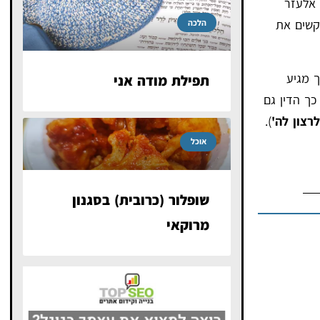
 אלעזר
קשים את
הלכה
ך מגיע
תפילת מודה אני
ך הדין גם
רצון לה'
).
אוכל
שופלור (כרובית) בסגנון
מרוקאי