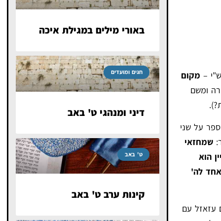
באורי מילים במגילת איכה
חגים ומועדים
ש"י –
מקום
רה ומשם
?).
דיני ומנהגי ט' באב
פר על שני
ר:
שמחזאי
ט' באב
ן הוא
אחד לה'
קינות ערב ט' באב
 עזאזל עם