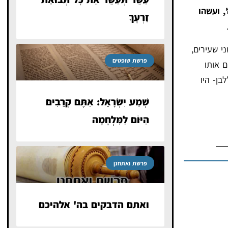
, ועשהו
זַרְעֶךָ
י שעירים,
פרשת שופטים
ם אותו
בן- היו
שְׁמַע יִשְׂרָאֵל: אַתֶּם קְרֵבִים
הַיּוֹם לַמִּלְחָמָה
פרשת ואתחנן
ואתם הדבקים בה' אלהיכם